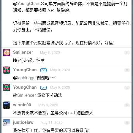
@
YoungChan
公司单方面解约辞退你，不管是不是提前一个月
通知，都是要按照 N+1 赔偿的。
记得保留一些书面或视音频记录，防范公司非法裁员，把责任推
到你身上，不给赔偿。
接下来这个月就赶紧骑驴找马了，现在行情不好，好运！
Smilencer
May 8, 2020
11
N(+1)走起，怕啥
YoungChan
May 9, 2020
OP
12
@
laobingge
谢谢哈~~~
YoungChan
May 9, 2020
OP
13
@
Smilencer
重修下劳动法
winnie00
May 9, 2020
14
不想转岗就不要签，坐等公司 n+1 赔偿走人
justicelaw
May 11, 2020
15
我在律所工作，你有需要的话可以联系我：