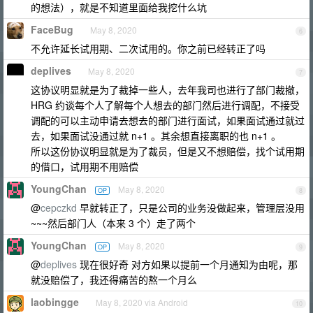
的想法），就是不知道里面给我挖什么坑
FaceBug
May 8, 2020
6
不允许延长试用期、二次试用的。你之前已经转正了吗
deplives
May 8, 2020
7
这协议明显就是为了裁掉一些人，去年我司也进行了部门裁撤，
HRG 约谈每个人了解每个人想去的部门然后进行调配，不接受
调配的可以主动申请去想去的部门进行面试，如果面试通过就过
去，如果面试没通过就 n+1 。其余想直接离职的也 n+1 。
所以这份协议明显就是为了裁员，但是又不想赔偿，找个试用期
的借口，试用期不用赔偿
YoungChan
May 8, 2020
OP
8
@
cepczkd
早就转正了，只是公司的业务没做起来，管理层没用
~~~然后部门人（本来 3 个）走了两个
YoungChan
May 8, 2020
OP
9
@
deplives
现在很好奇 对方如果以提前一个月通知为由呢，那
就没赔偿了，我还得痛苦的熬一个月么
laobingge
May 8, 2020 via Android
10