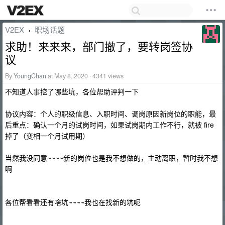
V2EX
职场话题
›
求助！来来来，部门撤了，要转岗签协
议
By
YoungChan
at May 8, 2020 · 4341 views
不知道人事挖了哪些坑，各位帮助评判一下
协议内容：个人的职级信息、入职时间、调岗原因新岗位的职能，最
后重点：确认一个月的试岗时间，如果试岗期内工作不行，就被 fire
掉了（变相一个月试用期）
当然我没同意~~~~新的岗位也是我不想做的，主动离职，暂时我不想
啊
各位帮看看还有啥坑~~~~我也在找新的坑呢