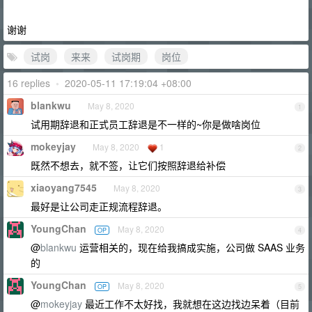
谢谢
试岗
来来
试岗期
岗位
16 replies
•
2020-05-11 17:19:04 +08:00
blankwu
May 8, 2020
1
试用期辞退和正式员工辞退是不一样的~你是做啥岗位
mokeyjay
May 8, 2020
1
2
既然不想去，就不签，让它们按照辞退给补偿
xiaoyang7545
May 8, 2020
3
最好是让公司走正规流程辞退。
YoungChan
May 8, 2020
OP
4
@
blankwu
运营相关的，现在给我搞成实施，公司做 SAAS 业务
的
YoungChan
May 8, 2020
OP
5
@
mokeyjay
最近工作不太好找，我就想在这边找边呆着（目前