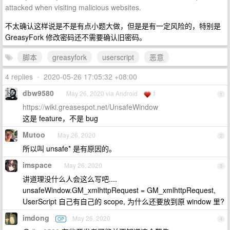
attacked when visiting malicious websites.
不太确认这样说是不是有点小题大做，但是是有一定风险的，特别是
GreasyFork 修改密码还不需要确认旧密码。
脚本
greasyfork
userscript
恶意
4 replies
•
2020-05-26 17:05:32 +08:00
dbw9580
May 26, 2020 via Android
1
1
https://wiki.greasespot.net/UnsafeWindow
这是 feature，不是 bug
Mutoo
May 26, 2020
2
所以叫 unsafe* 是有原因的。
imspace
May 26, 2020
3
讲道理没什么人会这么写吧....
unsafeWindow.GM_xmlhttpRequest = GM_xmlhttpRequest,
UserScript 自己有自己的 scope, 为什么还要放到原 window 里?
imdong
May 26, 2020
OP
4