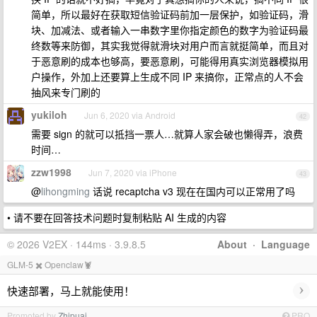
简单，所以最好在获取短信验证码前加一层保护，如验证码，滑
块、加减法、或者输入一串数字里你指定颜色的数字为验证码最
终数等来防御，其实我觉得就滑块对用户而言就挺简单，而且对
于恶意刷的成本也够高，要恶意刷，可能得用真实浏览器模拟用
户操作，外加上还要算上生成不同 IP 来搞你，正常点的人不会
抽风来专门刷的
yukiloh
Jun 6, 2020 via Android
42
需要 sign 的就可以抵挡一票人…就算人家会破也懒得弄，浪费
时间…
zzw1998
Jun 7, 2020 via iPhone
43
@
lihongming
话说 recaptcha v3 现在在国内可以正常用了吗
• 请不要在回答技术问题时复制粘贴 AI 生成的内容
© 2026 V2EX · 144ms · 3.9.8.5
About
·
Language
GLM-5 ✖️ Openclaw🦞
›
快速部署，马上就能使用！
Promoted by
Zhipuai
PRO