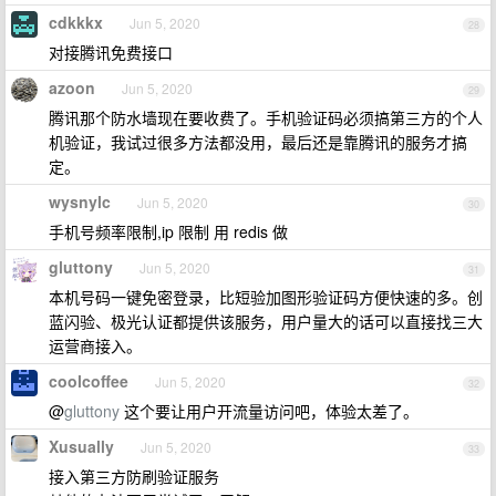
cdkkkx
Jun 5, 2020
28
对接腾讯免费接口
azoon
Jun 5, 2020
29
腾讯那个防水墙现在要收费了。手机验证码必须搞第三方的个人
机验证，我试过很多方法都没用，最后还是靠腾讯的服务才搞
定。
wysnylc
Jun 5, 2020
30
手机号频率限制,ip 限制 用 redis 做
gluttony
Jun 5, 2020
31
本机号码一键免密登录，比短验加图形验证码方便快速的多。创
蓝闪验、极光认证都提供该服务，用户量大的话可以直接找三大
运营商接入。
coolcoffee
Jun 5, 2020
32
@
gluttony
这个要让用户开流量访问吧，体验太差了。
Xusually
Jun 5, 2020
33
接入第三方防刷验证服务