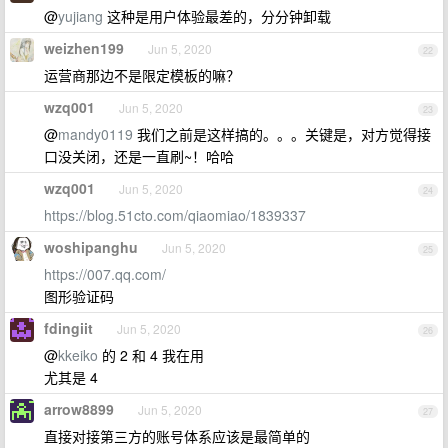
@
yujiang
这种是用户体验最差的，分分钟卸载
weizhen199
Jun 5, 2020
22
运营商那边不是限定模板的嘛？
wzq001
Jun 5, 2020
23
@
mandy0119
我们之前是这样搞的。。。关键是，对方觉得接
口没关闭，还是一直刷~！哈哈
wzq001
Jun 5, 2020
24
https://blog.51cto.com/qiaomiao/1839337
woshipanghu
Jun 5, 2020
25
https://007.qq.com/
图形验证码
fdingiit
Jun 5, 2020
26
@
kkeiko
的 2 和 4 我在用
尤其是 4
arrow8899
Jun 5, 2020
27
直接对接第三方的账号体系应该是最简单的