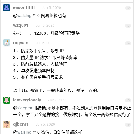
easonHHH
Jun 5, 2020
12
@
waising
#10 网易邮箱也有
wzq001
Jun 5, 2020
13
参考。。。12306，升级验证码策略
rogwan
Jun 5, 2020
14
1 、防无效手机号：限制 IP
2 、防大量 IP 请求：限制峰值频率
3 、防前端机器人：人机验证
4 、单次发送频率限制
5 、抛弃黑名单手机号请求
以上几点都做了，一般成本的攻击都没问题的。
iamverylovely
Jun 5, 2020
15
@
sidegem
限制频率基本都有，不过别人恶意调用接口肯定不止
一个，拿百来个这样的接口做轰炸机，每个发一两条短信就行了
qjbcnrs
Jun 5, 2020
16
@
waising
#10 微信，QQ 注册都这样