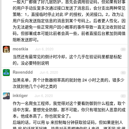
一般大厂都做了好几层防护，首先会调用验证码，但如果有好事
的用户手动反复多次通过接口发送了消息后，会分支出两种常见
策略：1，直接临时停止对此 IP 的授权，关闭接口。2，改为让
用户反向发送指定信息的消息到某个号码上。后者更人性化，因
为无法避免一些正常用户因小概率的事件导致一直无法收到验证
码，但部署成本可能比前者会高一些，前者直接后台累加到阈值
阻断发送即可。
mostkia
Jun 6, 2020
39
当然还有最常见的倒计时冷却，这个几乎在验证码里都是标配
的，没必要特别说明
Ravenddd
Jun 6, 2020
40
加黑名单，弄个计数器频率高的就封他 24 小时之类的，错多少
次就封他几个小时之类的
inktiger
Jun 6, 2020
41
作为一名爬虫工程师，我觉得对这个要看防御到什么程度，取个
适中方案，要想完全防御，那不可能，你只有增加别人恶意的成
本，他成本高了，你也就安全了。
后端的话，可以用 ip 来控制每分钟获取验证码，但如果是别人
换 IP 的话就不好搞，毕竟对于真想搞你的人来说，搞不同 IP 很