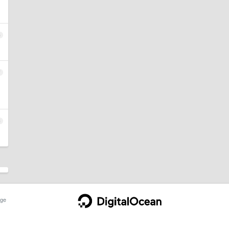
6
7
8
ge