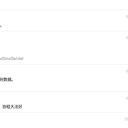
。
endSmsServlet
何数据。
ent，协程大法好
1