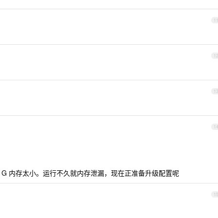
1
1
1
1
务器，1G 内存太小。运行不久就内存泄漏，现在正准备升级配置呢
1