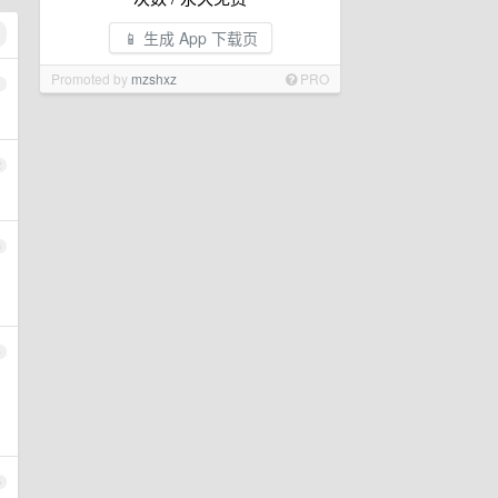
📱 生成 App 下载页
Promoted by
mzshxz
PRO
1
2
3
4
5