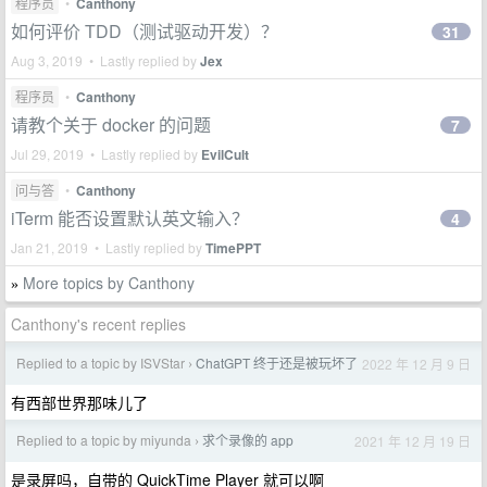
程序员
•
Canthony
如何评价 TDD（测试驱动开发）？
31
Aug 3, 2019 • Lastly replied by
Jex
程序员
•
Canthony
请教个关于 docker 的问题
7
Jul 29, 2019 • Lastly replied by
EvilCult
问与答
•
Canthony
iTerm 能否设置默认英文输入？
4
Jan 21, 2019 • Lastly replied by
TimePPT
More topics by Canthony
»
Canthony's recent replies
Replied to a topic by ISVStar
ChatGPT 终于还是被玩坏了
2022 年 12 月 9 日
›
有西部世界那味儿了
Replied to a topic by miyunda
求个录像的 app
2021 年 12 月 19 日
›
是录屏吗，自带的 QuickTime Player 就可以啊