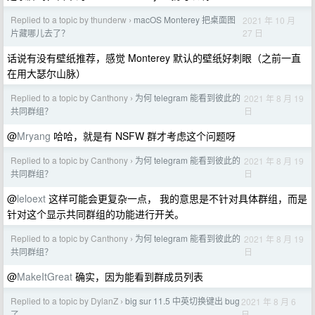
Replied to a topic by thunderw
macOS Monterey 把桌面图
2021 年 10 月
›
27 日
片藏哪儿去了？
话说有没有壁纸推荐，感觉 Monterey 默认的壁纸好刺眼（之前一直
在用大瑟尔山脉）
Replied to a topic by Canthony
为何 telegram 能看到彼此的
2021 年 8 月 19
›
日
共同群组？
@
Mryang
哈哈，就是有 NSFW 群才考虑这个问题呀
Replied to a topic by Canthony
为何 telegram 能看到彼此的
2021 年 8 月 19
›
日
共同群组？
@
leloext
这样可能会更复杂一点， 我的意思是不针对具体群组，而是
针对这个显示共同群组的功能进行开关。
Replied to a topic by Canthony
为何 telegram 能看到彼此的
2021 年 8 月 19
›
日
共同群组？
@
MakeItGreat
确实，因为能看到群成员列表
Replied to a topic by DylanZ
big sur 11.5 中英切换键出 bug
2021 年 8 月 6
›
日
了