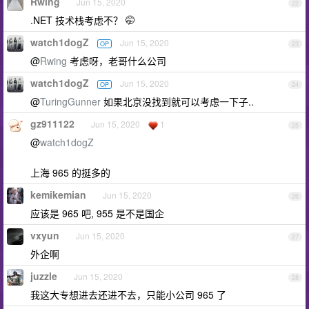
Rwing
Jun 15, 2020
22
.NET 技术栈考虑不？ 🤭
watch1dogZ
Jun 15, 2020
OP
23
@
Rwing
考虑呀，老哥什么公司
watch1dogZ
Jun 15, 2020
OP
24
@
TuringGunner
如果北京没找到就可以考虑一下子..
gz911122
Jun 15, 2020
1
25
@
watch1dogZ
上海 965 的挺多的
kemikemian
Jun 15, 2020
26
应该是 965 吧, 955 是不是国企
vxyun
Jun 15, 2020
27
外企啊
juzzle
Jun 15, 2020
28
我这大专想进去还进不去，只能小公司 965 了