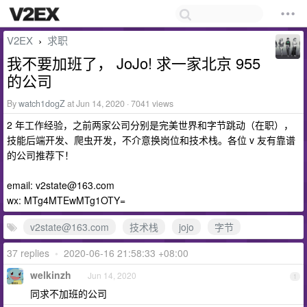
V2EX
求职
›
我不要加班了， JoJo! 求一家北京 955
的公司
By
watch1dogZ
at Jun 14, 2020 · 7041 views
2 年工作经验，之前两家公司分别是完美世界和字节跳动（在职），
技能后端开发、爬虫开发，不介意换岗位和技术栈。各位 v 友有靠谱
的公司推荐下！
email:
v2state@163.com
wx: MTg4MTEwMTg1OTY=
v2state@163.com
技术栈
jojo
字节
37 replies
•
2020-06-16 21:58:33 +08:00
welkinzh
Jun 14, 2020
1
同求不加班的公司