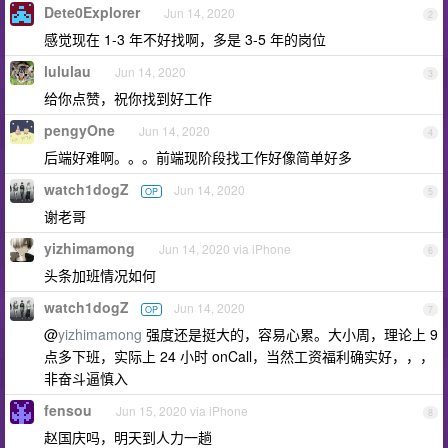
Dete0Explorer
Jun 14, 2020
2
感觉现在 1-3 年不好找啊，多是 3-5 年的岗位
lululau
Jun 14, 2020
3
给你点赞，祝你找到好工作
pengyOne
Jun 14, 2020
4
后端好难啊。。。前端现阶段找工作好像简单好多
watch1dogZ
Jun 14, 2020
OP
5
谢老哥
yizhimamong
Jun 14, 2020 via iPhone
6
头条加班情况如何
watch1dogZ
Jun 14, 2020
OP
7
@
yizhimamong
强度还是挺大的，容易心累。大小周，理论上 9
点多下班，实际上 24 小时 onCall，当然工资福利确实好，，，
非奋斗逼慎入
fensou
Jun 15, 2020 via iPhone
8
赵国庆吗，明天到人力一趟