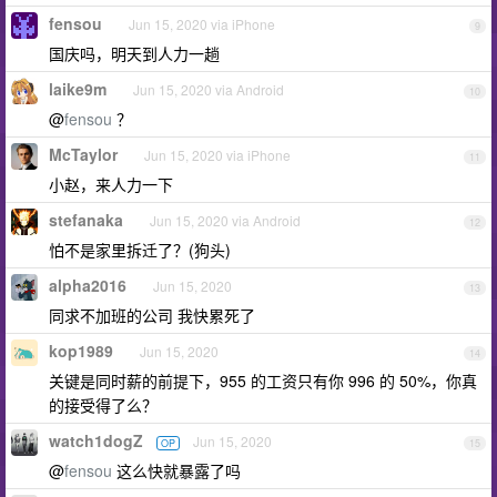
fensou
Jun 15, 2020 via iPhone
9
国庆吗，明天到人力一趟
laike9m
Jun 15, 2020 via Android
10
@
fensou
？
McTaylor
Jun 15, 2020 via iPhone
11
小赵，来人力一下
stefanaka
Jun 15, 2020 via Android
12
怕不是家里拆迁了？(狗头)
alpha2016
Jun 15, 2020
13
同求不加班的公司 我快累死了
kop1989
Jun 15, 2020
14
关键是同时薪的前提下，955 的工资只有你 996 的 50%，你真
的接受得了么？
watch1dogZ
Jun 15, 2020
OP
15
@
fensou
这么快就暴露了吗