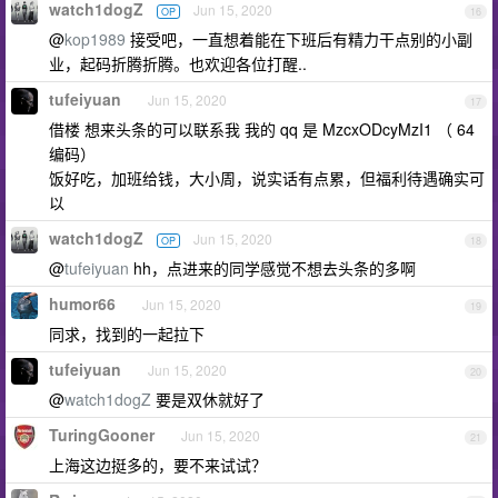
watch1dogZ
Jun 15, 2020
OP
16
@
kop1989
接受吧，一直想着能在下班后有精力干点别的小副
业，起码折腾折腾。也欢迎各位打醒..
tufeiyuan
Jun 15, 2020
17
借楼 想来头条的可以联系我 我的 qq 是 MzcxODcyMzI1 （ 64
编码）
饭好吃，加班给钱，大小周，说实话有点累，但福利待遇确实可
以
watch1dogZ
Jun 15, 2020
OP
18
@
tufeiyuan
hh，点进来的同学感觉不想去头条的多啊
humor66
Jun 15, 2020
19
同求，找到的一起拉下
tufeiyuan
Jun 15, 2020
20
@
watch1dogZ
要是双休就好了
TuringGooner
Jun 15, 2020
21
上海这边挺多的，要不来试试？