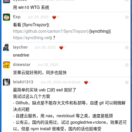
用 win10 WTG 系统
Exp
Jun 26, 2020
2
5
看看 [SyncTrayzor](
https://github.com/canton7/SyncTrayzor)/
[syncthing](
https://syncthing.net
) ？
laycher
Jun 26, 2020
1
6
onedrive
drawstar
Jun 26, 2020
7
坚果云挺好用的，同步也挺快
leishi1313
Jun 26, 2020 via Android
1
8
最简单的买块 usb 口的 ssd 就好了
我试过这么几个方案
- Github，缺点是不能存大文件和私钥等，自建 git 可以稍微解
决点问题
- 自建云服务，用 nas，nextcloud 等之类，速度是瓶颈
- 公有云，国内的没用过，试过 googledrive+rclone，效果还可
以，但是 npm install 很难受，国内的话也挺难受