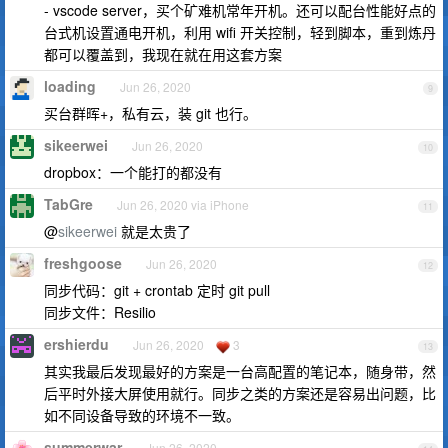
- vscode server，买个矿难机常年开机。还可以配台性能好点的
台式机设置通电开机，利用 wifi 开关控制，轻到脚本，重到炼丹
都可以覆盖到，我现在就在用这套方案
loading
Jun 26, 2020
9
买台群晖+，私有云，装 git 也行。
sikeerwei
Jun 26, 2020
10
dropbox：一个能打的都没有
TabGre
Jun 26, 2020 via iPhone
11
@
sikeerwei
就是太贵了
freshgoose
Jun 26, 2020
12
同步代码：git + crontab 定时 git pull
同步文件：Resilio
ershierdu
Jun 26, 2020
3
13
其实我最后发现最好的方案是一台高配置的笔记本，随身带，然
后平时外接大屏使用就行。同步之类的方案还是容易出问题，比
如不同设备导致的环境不一致。
summerwar
Jun 26, 2020