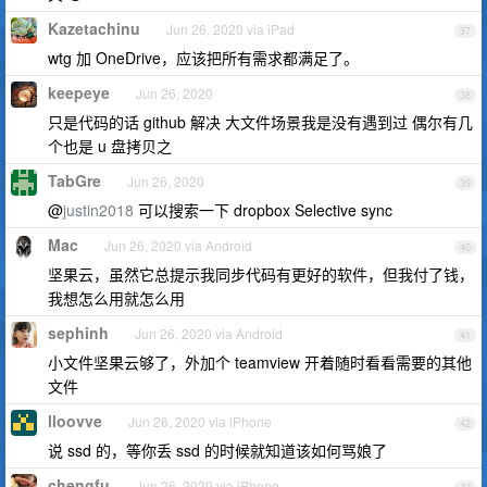
Kazetachinu
Jun 26, 2020 via iPad
37
wtg 加 OneDrive，应该把所有需求都满足了。
keepeye
Jun 26, 2020
38
只是代码的话 github 解决 大文件场景我是没有遇到过 偶尔有几
个也是 u 盘拷贝之
TabGre
Jun 26, 2020
39
@
justin2018
可以搜索一下 dropbox Selective sync
Mac
Jun 26, 2020 via Android
40
坚果云，虽然它总提示我同步代码有更好的软件，但我付了钱，
我想怎么用就怎么用
sephinh
Jun 26, 2020 via Android
41
小文件坚果云够了，外加个 teamview 开着随时看看需要的其他
文件
lloovve
Jun 26, 2020 via iPhone
42
说 ssd 的，等你丢 ssd 的时候就知道该如何骂娘了
chengfu
Jun 26, 2020 via iPhone