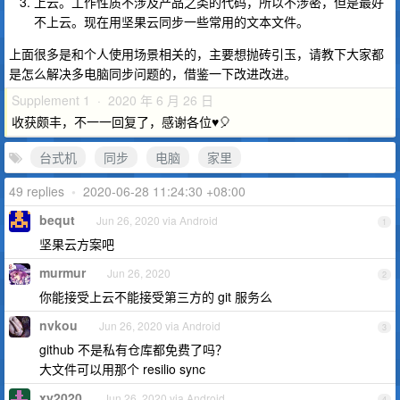
上云。工作性质不涉及产品之类的代码，所以不涉密，但是最好
不上云。现在用坚果云同步一些常用的文本文件。
上面很多是和个人使用场景相关的，主要想抛砖引玉，请教下大家都
是怎么解决多电脑同步问题的，借鉴一下改进改进。
Supplement 1 · 2020 年 6 月 26 日
收获颇丰，不一一回复了，感谢各位♥🎈
台式机
同步
电脑
家里
49 replies
•
2020-06-28 11:24:30 +08:00
bequt
Jun 26, 2020 via Android
1
坚果云方案吧
murmur
Jun 26, 2020
2
你能接受上云不能接受第三方的 git 服务么
nvkou
Jun 26, 2020 via Android
3
github 不是私有仓库都免费了吗？
大文件可以用那个 resilio sync
xy2020
Jun 26, 2020 via Android
4