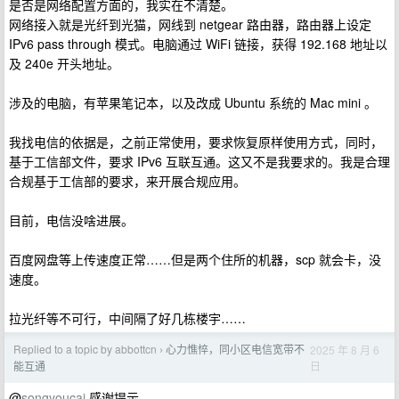
是否是网络配置方面的，我实在不清楚。
网络接入就是光纤到光猫，网线到 netgear 路由器，路由器上设定
IPv6 pass through 模式。电脑通过 WiFi 链接，获得 192.168 地址以
及 240e 开头地址。
涉及的电脑，有苹果笔记本，以及改成 Ubuntu 系统的 Mac mini 。
我找电信的依据是，之前正常使用，要求恢复原样使用方式，同时，
基于工信部文件，要求 IPv6 互联互通。这又不是我要求的。我是合理
合规基于工信部的要求，来开展合规应用。
目前，电信没啥进展。
百度网盘等上传速度正常……但是两个住所的机器，scp 就会卡，没
速度。
拉光纤等不可行，中间隔了好几栋楼宇……
Replied to a topic by abbottcn
心力憔悴，同小区电信宽带不
2025 年 8 月 6
›
日
能互通
@
songyoucai
感谢提示。