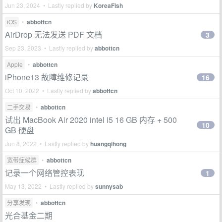
Jun 23, 2024 • Lastly replied by
KoreaFish
iOS
•
abbottcn
AirDrop 无法发送 PDF 文档
3
Sep 23, 2023 • Lastly replied by
abbottcn
Apple
•
abbottcn
iPhone13 故障维修记录
16
Oct 10, 2022 • Lastly replied by
abbottcn
二手交易
•
abbottcn
试出 MacBook Air 2020 intel i5 16 GB 内存 + 500
10
GB 硬盘
Jun 8, 2022 • Lastly replied by
huangqihong
宽带症候群
•
abbottcn
记录一个网络管控表现
1
May 13, 2022 • Lastly replied by
sunnysab
分享发现
•
abbottcn
光合基金二期