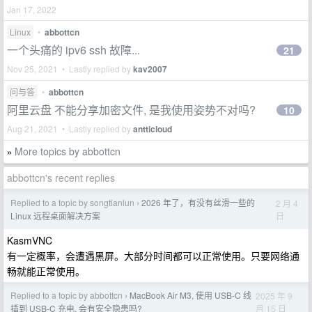
Jan 17, 2022
Linux
•
abbottcn
一个头痛的 ipv6 ssh 故障...
21
Nov 25, 2021 • Lastly replied by
kav2007
问与答
•
abbottcn
阿里云盘 不能分享加密文件, 是我使用姿势不对吗?
10
Aug 21, 2021 • Lastly replied by
antticloud
More topics by abbottcn
»
abbottcn's recent replies
Replied to a topic by songtianlun
2026 年了，有没有丝滑一些的
2 月 4
›
日
Linux 远程桌面解决方案
KasmVNC
有一定概率，会遭遇黑屏。大部分时间都可以正常使用。只要网络通
畅就能正常使用。
Replied to a topic by abbottcn
MacBook Air M3, 使用 USB-C 线
2025 年 9
›
月 15 日
插到 USB-C 充电, 会有安全隐患吗?