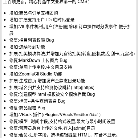
上百项更新，精心打造中文业界第一的 CMS：
增加:商品与订单支持团购
增加:扩展支持用户 ID+临时码登录
增加:V8 事件机制,用户(注册|删除)和订单操作时分发事件,便于扩
展
修复:栏目列表权限 Bug
增加:连续签到功能
扩展:抽奖模块算法,并增加九宫格抽奖(转盘,随机数,刮刮卡,九宫格)
修复:MarkDown 上传图片 Bug
修复:单图上传字段,中文目录支持
增加:ZoomlaCli Studio 功能
扩展:生成首页,增加发布至静态目录功能
扩展:域名归并支持检测协议跳转( http||https)
修复:创建模型,html 模板被安全模块栏截 Bug
修复:标签--条件查询表名 Bug
修复:商品报错 Bug
增加:VBook 插件(/Plugins/VBook/#/editor?id=1)
修复:模型--时间字段,支持格式设置,最大与最小时间设置
修复:管理员后台上传的文件,存入[admin]目录
修复:会员-注册字段，选择编辑器型 HTML，前台不显示。