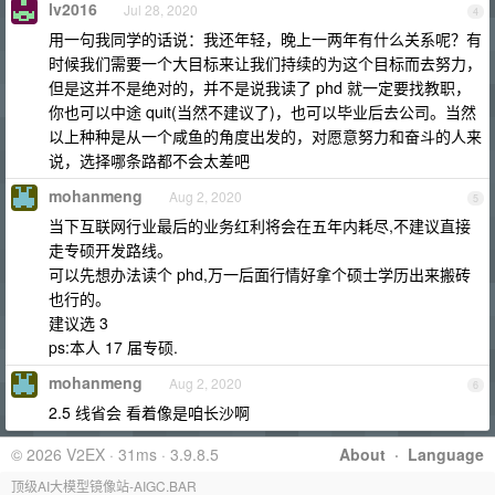
lv2016
Jul 28, 2020
4
用一句我同学的话说：我还年轻，晚上一两年有什么关系呢？有
时候我们需要一个大目标来让我们持续的为这个目标而去努力，
但是这并不是绝对的，并不是说我读了 phd 就一定要找教职，
你也可以中途 quit(当然不建议了)，也可以毕业后去公司。当然
以上种种是从一个咸鱼的角度出发的，对愿意努力和奋斗的人来
说，选择哪条路都不会太差吧
mohanmeng
Aug 2, 2020
5
当下互联网行业最后的业务红利将会在五年内耗尽,不建议直接
走专硕开发路线。
可以先想办法读个 phd,万一后面行情好拿个硕士学历出来搬砖
也行的。
建议选 3
ps:本人 17 届专硕.
mohanmeng
Aug 2, 2020
6
2.5 线省会 看着像是咱长沙啊
© 2026 V2EX · 31ms · 3.9.8.5
About
·
Language
顶级AI大模型镜像站-AIGC.BAR