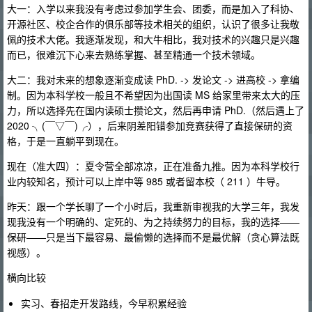
大一：入学以来我没有考虑过参加学生会、团委，而是加入了科协、
开源社区、校企合作的俱乐部等技术相关的组织，认识了很多让我敬
佩的技术大佬。我逐渐发现，和大牛相比，我对技术的兴趣只是兴趣
而已，很难沉下心来去熟练掌握、甚至精通一个技术领域。
大二：我对未来的想象逐渐变成读 PhD. -> 发论文 -> 进高校 -> 拿编
制。因为本科学校一般且不希望因为出国读 MS 给家里带来太大的压
力，所以选择先在国内读硕士攒论文，然后再申请 PhD.（然后遇上了
2020 ╮(￣▽￣)╭），后来阴差阳错参加竞赛获得了直接保研的资
格，于是一直躺平到现在。
现在（准大四）：夏令营全部凉凉，正在准备九推。因为本科学校行
业内较知名，预计可以上岸中等 985 或者留本校（ 211 ）牛导。
昨天：跟一个学长聊了一个小时后，我重新审视我的大学三年，我发
现我没有一个明确的、定死的、为之持续努力的目标，我的选择——
保研——只是当下最容易、最偷懒的选择而不是最优解（贪心算法既
视感）。
横向比较
实习、春招走开发路线，今早积累经验