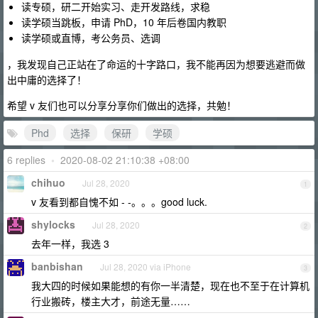
读专硕，研二开始实习、走开发路线，求稳
读学硕当跳板，申请 PhD，10 年后卷国内教职
读学硕或直博，考公务员、选调
，我发现自己正站在了命运的十字路口，我不能再因为想要逃避而做
出中庸的选择了！
希望 v 友们也可以分享分享你们做出的选择，共勉！
Phd
选择
保研
学硕
6 replies
•
2020-08-02 21:10:38 +08:00
chihuo
Jul 28, 2020
1
v 友看到都自愧不如 - -。。。good luck.
shylocks
Jul 28, 2020
2
去年一样，我选 3
banbishan
Jul 28, 2020 via iPhone
3
我大四的时候如果能想的有你一半清楚，现在也不至于在计算机
行业搬砖，楼主大才，前途无量……