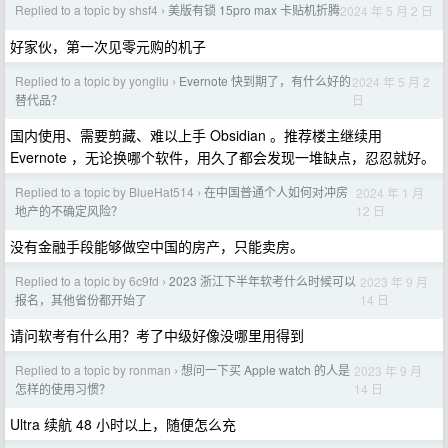
Replied to a topic by shsf4
美版有锁 15pro max 卡贴机折腾
2024 年 5 月 2 日
›
好家伙，第一次见零元购的机子
Replied to a topic by yongliu
Evernote 快到期了，有什么好的
2024 年 5 月 2
›
日
替代品？
国内使用、需要剪藏、难以上手 Obsidian 。推荐楼主继续用
Evernote ，无论换哪个软件，用久了都会发现一堆缺点，忍忍就好。
Replied to a topic by BlueHat514
在中国普通个人如何对冲房
2024 年 1 月
›
12 日
地产的不确定风险？
没有金融手段能够做空中国的房产，只能卖房。
Replied to a topic by 6c9fd
2023 浙江下半年软考什么时候可以
2023 年 9 月
›
14 日
报名，其他省份都开始了
请问软考有什么用？考了中级好像没哪里用得到
Replied to a topic by ronman
想问一下买 Apple watch 的人是
2023 年 9 月
›
14 日
怎样的使用习惯？
Ultra 续航 48 小时以上，随便怎么充