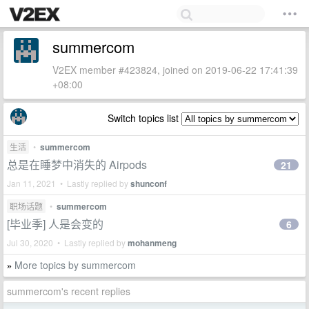
summercom
V2EX member #423824, joined on 2019-06-22 17:41:39
+08:00
Switch topics list
生活
•
summercom
总是在睡梦中消失的 Airpods
21
Jan 11, 2021 • Lastly replied by
shunconf
职场话题
•
summercom
[毕业季] 人是会变的
6
Jul 30, 2020 • Lastly replied by
mohanmeng
More topics by summercom
»
summercom's recent replies