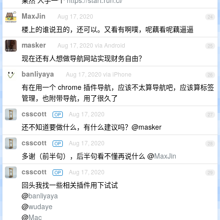
果然 人手一个
https://start.run.ci/
MaxJin
Aug 17, 2020
24
楼上的谁说丑的，还可以。又看有啊噗，呢藕看呢藕逼逼
masker
Aug 17, 2020 via Android
25
现在还有人想做导航网站实现财务自由？
banliyaya
Aug 17, 2020 via iPhone
26
有在用一个 chrome 插件导航，应该不太算导航吧，应该算标签
管理，也附带导航，用了很久了
csscott
Aug 17, 2020
OP
27
还不知道要做什么，有什么建议吗？@masker
csscott
Aug 17, 2020
OP
28
多谢（前半句），后半句看不懂再说什么 @
MaxJin
csscott
Aug 17, 2020
OP
29
回头我找一些相关插件用下试试
@
banliyaya
@
wudaye
@
Mac