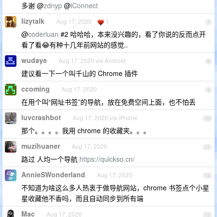
多谢 @
zdnyp
@
iConnect
lizytalk
Aug 17, 2020
1
7
@
coderluan
#2 哈哈哈，本来没兴趣的，看了你说的反而点开
看了看😂有种十几年前网站的感觉..
wudaye
Aug 17, 2020 via Android
8
建议看一下一个叫千山的 Chrome 插件
ccoming
Aug 17, 2020
9
在用个叫“网址书签”的导航，放在免费空间上面，也不怕丢
luvcrashbot
Aug 17, 2020 via iPhone
10
那个。。。。我用 chrome 的收藏夹。。。
muzihuaner
Aug 17, 2020
11
路过 人均一个导航
https://quickso.cn/
AnnieSWonderland
Aug 17, 2020
12
不知道为啥这么多人热衷于做导航网站，chrome 书签点个小星
星收藏他不香吗，而且自动同步到所有端
Mac
Aug 17, 2020
13