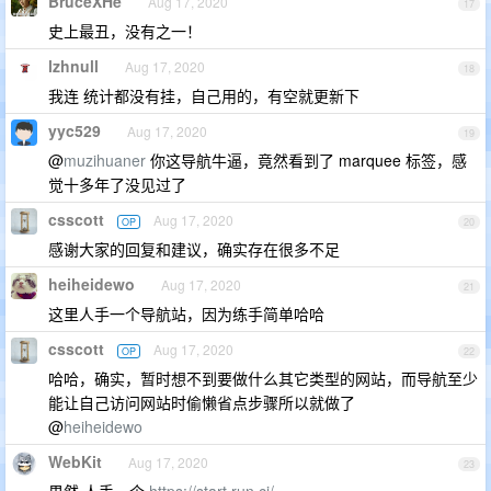
BruceXHe
Aug 17, 2020
17
史上最丑，没有之一！
lzhnull
Aug 17, 2020
18
我连 统计都没有挂，自己用的，有空就更新下
yyc529
Aug 17, 2020
19
@
muzihuaner
你这导航牛逼，竟然看到了 marquee 标签，感
觉十多年了没见过了
csscott
Aug 17, 2020
OP
20
感谢大家的回复和建议，确实存在很多不足
heiheidewo
Aug 17, 2020
21
这里人手一个导航站，因为练手简单哈哈
csscott
Aug 17, 2020
OP
22
哈哈，确实，暂时想不到要做什么其它类型的网站，而导航至少
能让自己访问网站时偷懒省点步骤所以就做了
@
heiheidewo
WebKit
Aug 17, 2020
23