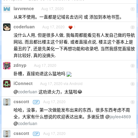
lavvrence
Aug 17, 2020
1
从来不使用。一直都是记域名去访问 或 添加到本地书签。
coderluan
Aug 17, 2020
1
2
没什么人用, 但是很多人做, 我每周都能看见有人发自己做的导航
网站, 而且都比楼主这个好看, 或者直接点说, 楼主这个基本上是
最丑的了, 还是先美化一下再想功能和收录吧, 当然我感觉直接放
弃比较好, 真的没搞头.
zdnyp
Aug 17, 2020
3
卧槽，直接劝退这么猛地吗
iConnect
Aug 17, 2020 via Android
4
@
coderluan
这劝退火力，太猛啦😂
csscott
Aug 17, 2020
OP
5
哈哈，没事，第一次做能发布出来的东西，很多东西考虑不周
全，大家有什么想说的欢迎表达出来。多谢反馈 @
jaylee4869
@
coderluan
csscott
Aug 17, 2020
OP
6