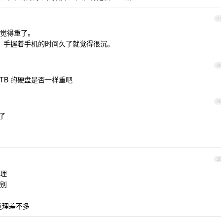
2
觉得重了。
了，手握着手机的时间久了就觉得很沉。
2
 4TB 的硬盘是否一样重吧
2
了
？
3
原理
别
？道理差不多