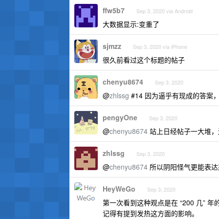
ffw5b7
Sep 3, 2020 via Android
大数据显示:变重了
sjmzz
Sep 3, 2020 via iPhone
很久前看过这个标题的帖子
chenyu8674
Sep 3, 2020
@
zhlssg
#14 因为逼乎有现成的答
pengyOne
Sep 3, 2020
@
chenyu8674
站上日经帖子一大堆，
zhlssg
Sep 3, 2020
@
chenyu8674
所以阴阳怪气更能表达态
HeyWeGo
Sep 3, 2020
第一次看到这种观点是在 “200 几
记得有提到发热这方面的影响。