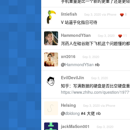
手机重量是比一个新的更重了还是更轻
littiefish
8
Sep 3, 2020 via iPhone
V 站逼乎化指日可待
HammondY5an
11
Sep 3, 2020
泻药人在硅谷刚下飞机这个问题懂的都
xrr2016
Sep 3, 2020
@
HammondY5an
nb
EvilDevilJin
Sep 3, 2020
知乎：写满数据的硬盘是否比空硬盘重
https://www.zhihu.com/question/197
Helsing
Sep 3, 2020 via iPhone
@
dbldong
#4 大佬 nb
jackMaSon001
Sep 3, 2020