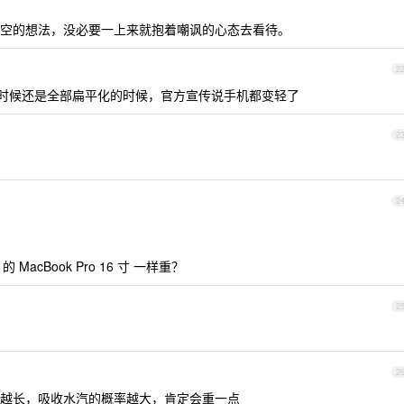
空的想法，没必要一上来就抱着嘲讽的心态去看待。
2
来的时候还是全部扁平化的时候，官方宣传说手机都变轻了
2
2
B 的 MacBook Pro 16 寸 一样重？
2
2
越长，吸收水汽的概率越大，肯定会重一点