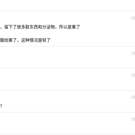
1
，留下了很多脏东西和分泌物，所以是重了
膜给撕了，这种情况是轻了
1
1
1
？
1