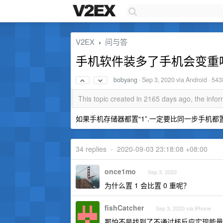
V2EX
问与答
›
手机软件装多了手机会变重
bobyang
·
Sep 3, 2020
via Android · 543
This topic created in 2165 days ago, the inf
如果手机存储器都置“1”.一定要比同一步手机都置
34 replies
•
2020-09-03 23:18:08 +08:00
once1mo
Sep 3, 2020
为什么置 1 会比置 0 重呢？
fishCatcher
Sep 3, 2020 via iPhone
那怕不是找到了不通过核反应实现能量