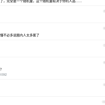
了，完全是一个随机量，这个随机量取决于你的人品……
懂不必多说圈内人太多匿了
？
71092
1