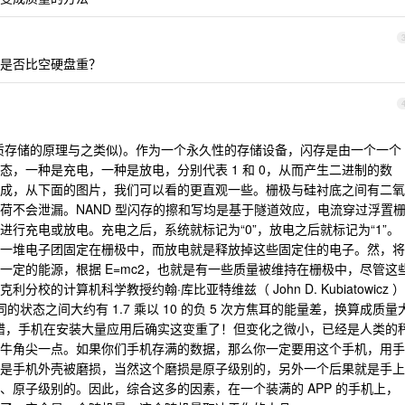
是否比空硬盘重？
质存储的原理与之类似)。作为一个永久性的存储设备，闪存是由一个一个
，一种是充电，一种是放电，分别代表 1 和 0，从而产生二进制的数
成，从下面的图片，我们可以看的更直观一些。栅极与硅衬底之间有二氧
荷不会泄漏。NAND 型闪存的擦和写均是基于隧道效应，电流穿过浮置
行充电或放电。充电之后，系统就标记为“0”，放电之后就标记为“1”。
一堆电子团固定在栅极中，而放电就是释放掉这些固定住的电子。然，将
一定的能源，根据 E=mc2，也就是有一些质量被维持在栅极中，尽管这
的计算机科学教授约翰·库比亚特维兹（ John D. Kubiatowicz ）
的状态之间大约有 1.7 乘以 10 的负 5 次方焦耳的能量差，换算成质量
别。没错，手机在安装大量应用后确实这变重了！但变化之微小，已经是人类的
牛角尖一点。如果你们手机存满的数据，那么你一定要用这个手机，用手
是手机外壳被磨损，当然这个磨损是原子级别的，另外一个后果就是手上
、原子级别的。因此，综合这多的因素，在一个装满的 APP 的手机上，