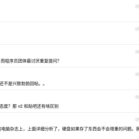
1
1
1
案，而程序员团体最讨厌重复提问？
1
还不是兴致勃勃回帖。。
2
度？那 v2 和贴吧还有啥区别
2
” 年的电脑杂志上，上面详细分析了，硬盘如果存了东西会不会增重的问题。