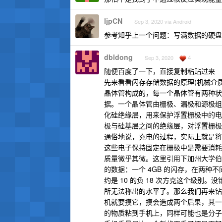
ljpCN
Sep 3, 2020 via Android
参考知乎上一个问题：写满数据的硬盘
dbldong
4
Sep 3, 2020
随便百度了一下，直接复制粘贴过来
先来看看闪存存储数据的原理(机械介
晶体管构成的，每一个晶体管有两种状态
据。一个晶体管由栅极、漏极和源极组
化硅绝缘层，用来保护浮置栅极中的电
极与硅基层之间的绝缘层，对浮置栅极进
通俗地说，充电的过程，实际上就是将
这些电子保持固定在栅极中是需要消耗
质量微乎其微。这里引用下加州大学伯克利分校
的数据：一个 4GB 的闪存，在两种不同
约是 10 的负 18 次方克这个级
所无法称出的水平了。那么我们再来钻
机就要摸它，摸会造成两个后果，其一
的物质粘到手机上，同样可能也是分子