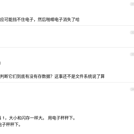
3
应可能挡不住电子，然后啪唧电子消失了哈
3
3
1
怎么判断它们到底有没有存数据？这事还不是文件系统说了算
3
都填 1，大小和闪存一样大。 用电子秤秤下。
用电子秤秤下。