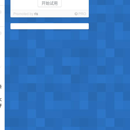
开始试用
3
Promoted by
ris
PRO
4
栅
些
大
秤