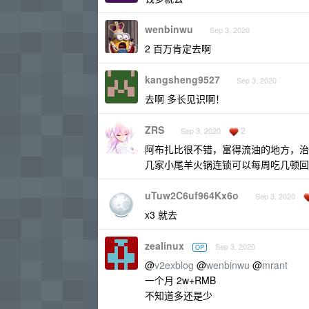
wenbinwu
Sep 3, 2020
2 百万肯定去啊
kangsheng9527
Sep 3, 2020
去啊 多长见识啊！
ZRS
2
Sep 3, 2020
阿布扎比很不错，富得流油的地方，治
几家小尾羊火锅连锁可以每周吃几顿回
uTuw2C6uf964Kx6o
Sep 3, 2020
x3 就去
zealinux
Sep 3, 2020
OP
@
v2exblog
@
wenbinwu
@
mrant
一个月 2w+RMB
不知道多还是少