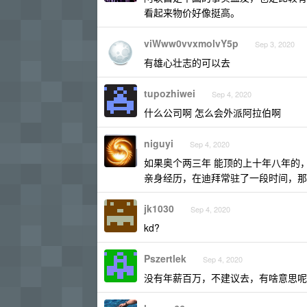
看起来物价好像挺高。
viWww0vvxmolvY5p
Sep 3, 2020
有雄心壮志的可以去
tupozhiwei
Sep 4, 2020
什么公司啊 怎么会外派阿拉伯啊
niguyi
Sep 4, 2020
如果奥个两三年 能顶的上十年八年的
亲身经历，在迪拜常驻了一段时间，那
jk1030
Sep 4, 2020
kd?
Pszertlek
Sep 4, 2020
没有年薪百万，不建议去，有啥意思呢