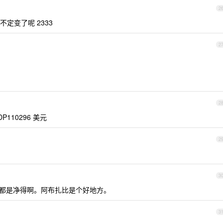
2
定变了呢 2333
2
2
P110296 美元
2
3
+都是净得啊。阿布扎比是个好地方。
3