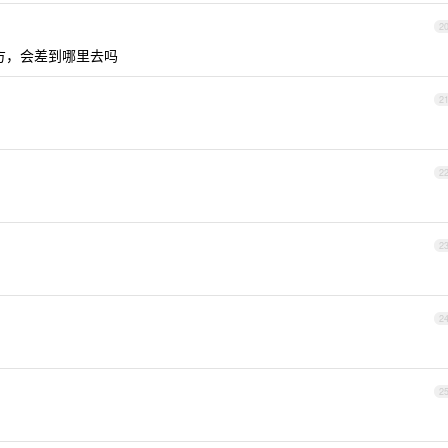
2
地方，会差到哪里去吗
2
2
2
2
2