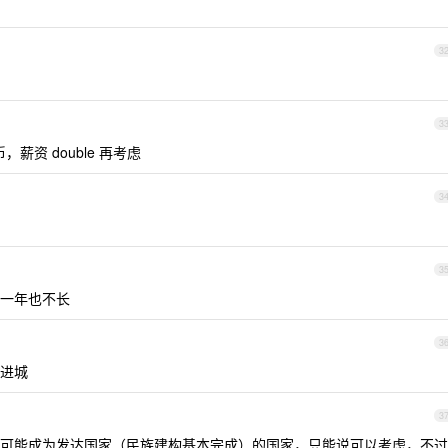
3
3
，薪资 double 再考虑
3
3
一年也不长
3
进城
3
可能成为发达国家（民族建构基本完成）的国家，只能说可以考虑，不过