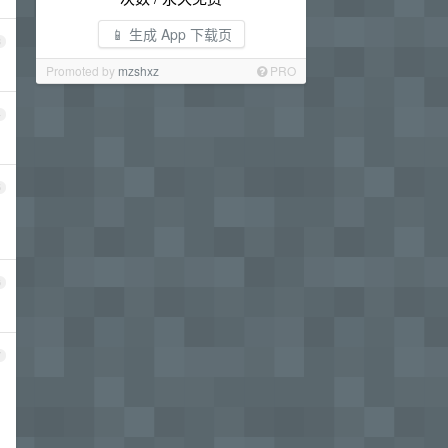
📱 生成 App 下载页
3
Promoted by
mzshxz
PRO
4
5
6
7