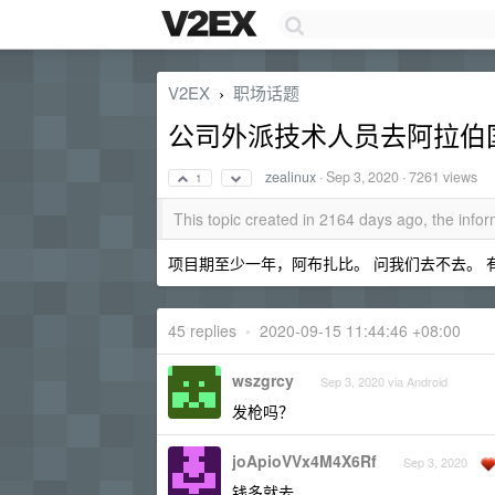
V2EX
职场话题
›
公司外派技术人员去阿拉伯
zealinux
·
Sep 3, 2020
· 7261 views
1
This topic created in 2164 days ago, the inf
项目期至少一年，阿布扎比。 问我们去不去。
45 replies
•
2020-09-15 11:44:46 +08:00
wszgrcy
Sep 3, 2020 via Android
发枪吗？
joApioVVx4M4X6Rf
Sep 3, 2020
钱多就去