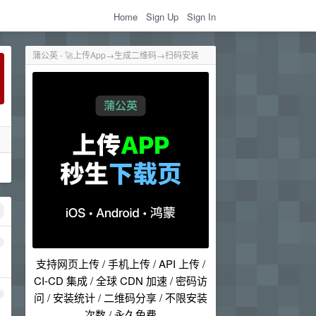
Home
Sign Up
Sign In
蒲公英 - 🚀上传App→生成二维码→扫码安装
1
支持网页上传 / 手机上传 / API 上传 /
CI-CD 集成 / 全球 CDN 加速 / 密码访
2
问 / 安装统计 / 二维码分享 / 不限安装
次数 / 永久免费