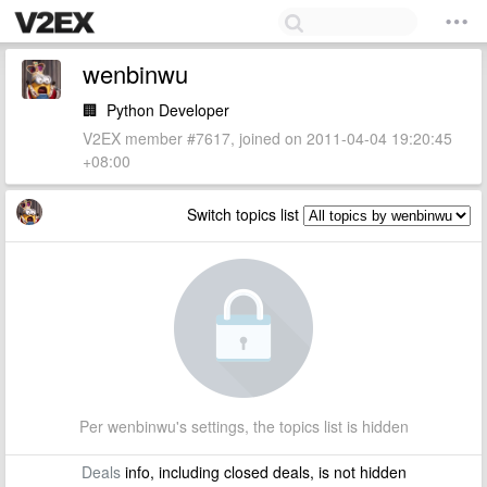
wenbinwu
🏢
Python Developer
V2EX member #7617, joined on 2011-04-04 19:20:45
+08:00
Switch topics list
Per wenbinwu's settings, the topics list is hidden
Deals
info, including closed deals, is not hidden