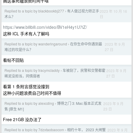
搁这事死磕浪费时间干啥
Replied to a topic by blackbookbj277
有人做过视力矫正手
2023 年 10 月 16
›
日
术么？
https://www.bilibili.com/video/BV1eH4y1U7iZ/
这种 ICL 手术有人了解吗
Replied to a topic by wanderingaround
在你生命中你遇到最
2023 年 9 月
›
27 日
难过的坎是什么？
看帖不回贴
Replied to a topic by tracymcladdy
车被刮了，民警和交警都霍
2023 年 9 月
›
27 日
稀泥没担当，同情弱者
看第 1 条附言感觉没撞到
这种小问题浪费自己时间不值得
Replied to a topic by alexcding
博得之门 3: Mac 版本正式发
2023 年 9 月
›
23 日
售 [原生 M1]
Free 21GB 没办法了
Replied to a topic by 7dzxtaobaocom
相约十年， 2023 大闸蟹
2023 年 9 月
›