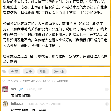
岗位的不太清楚，可以留言我帮你问问。公司在望京，但是在武汉，
北京雅士，成都，上海都有招聘岗位，不过技术类的大多还是在北京
望京这边，具体要求的话可以看看上面那个链接，比我说的详细。
公司还是比较稳定的，人员流动不大，前阵子 E1 轮融资 1.5 亿美
元，（和我半毛钱关系都没有，只是为了说明公司情况不错）。线上
教育得益于今年的疫情得到了大量的用户，所以最近一直在招人。公
司融资情况也不错，各位老大也是人比较好的（我看我们后端几位老
大人都挺不错的，其他的不太清楚），
答疑或者进度查询都可以找我，能帮忙的一定尽力。谢谢各位大佬捧
场，就酱
火花
思维
啊啊
Switch
29 replies
•
2021-01-22 14:29:06 +08:00
svt
Sep 3, 2020
OP
1
来啊来啊来啊
felixzzz
Sep 3, 2020 via Android
2
最重要的位置你不写😂