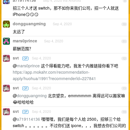
a719114136
Sep 4, 2020 via Android
9
招三个人才送 switch，那不如你来我们公司，招一个人就送
iPhone😏😏😏
dongguangming
Sep 4, 2020
10
太远了
mars0prince
Sep 4, 2020
11
薪酬范围？
svt
Sep 4, 2020
OP
12
@
mars0prince
这个得看能力吧，我发个内推链接你看下吧
https://app.mokahr.com/recommendation-
apply/huohua/1991?recommenderId=227841
svt
Sep 4, 2020
OP
13
@
dongguangming
北京望京，emmmmmm 离得远可以搬家嘛
😂哈哈哈哈
svt
Sep 4, 2020
OP
14
@
a719114136
嘿嘿嘿，我们是每个人给 2500，招够三个给
switch 。。。。。。不过你们送 ipone，，，我想去你们公司的