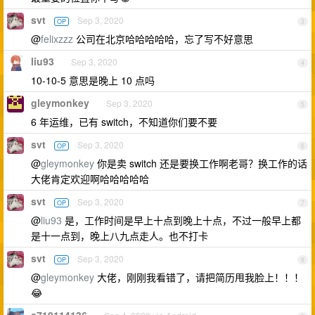
svt
Sep 3, 2020
OP
3
@
felixzzz
公司在北京哈哈哈哈哈，忘了写不好意思
liu93
Sep 3, 2020
4
10-10-5 意思是晚上 10 点吗
gleymonkey
Sep 3, 2020
5
6 年运维，已有 switch，不知道你们要不要
svt
Sep 3, 2020
OP
6
@
gleymonkey
你是卖 switch 还是要换工作啊老哥？换工作的话
大佬肯定欢迎啊哈哈哈哈哈
svt
Sep 3, 2020
OP
7
@
liu93
是，工作时间是早上十点到晚上十点，不过一般早上都
是十一点到，晚上八九点走人。也不打卡
svt
Sep 3, 2020
OP
8
@
gleymonkey
大佬，刚刚我看错了，请把简历甩我脸上！！！
😂