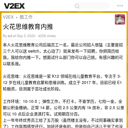
V2EX
酷工作
›
火花思维教育内推
By
svt
at Sep 3, 2020 · 4256 views
本人火花思维教育公司后端员工一名，最近公司招人很猛（主要是招
三个人可以送 switch，太心动了）就来发布一下招聘，你把简历给
我，我给你内推一下。想面试什么部门你可以自己挑，有感兴趣的可
以联系我。
火花思维：火花思维是一家 K12 领域在线儿童教育平台，专注于 3-
12 岁在线儿童教育启蒙和思维训练。成立于 2017 年，目前已经 E1
轮融资，目测属于茁壮成长阶段。
工作环境：10-10-5 ；弹性工作，不打卡，不查学历，七险一金，全
额公积金缴纳，正常 14 薪，公司 2.5 公里内有 1k 房补，非 2.5 公里
可以 10 点后企业滴滴打车。试用期百分百。
上一年年终优秀员工给了五万股（虽然楼主没有，不过同事确实拿到
了）工作氛围感觉还行，加班还是有的，但是你自己活儿干完了也没