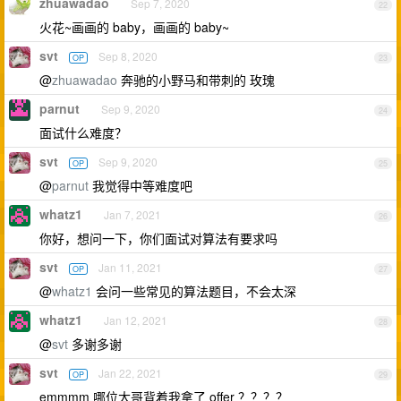
zhuawadao
Sep 7, 2020
22
火花~画画的 baby，画画的 baby~
svt
Sep 8, 2020
OP
23
@
zhuawadao
奔驰的小野马和带刺的 玫瑰
parnut
Sep 9, 2020
24
面试什么难度？
svt
Sep 9, 2020
OP
25
@
parnut
我觉得中等难度吧
whatz1
Jan 7, 2021
26
你好，想问一下，你们面试对算法有要求吗
svt
Jan 11, 2021
OP
27
@
whatz1
会问一些常见的算法题目，不会太深
whatz1
Jan 12, 2021
28
@
svt
多谢多谢
svt
Jan 22, 2021
OP
29
emmmm 哪位大哥背着我拿了 offer ？？？？