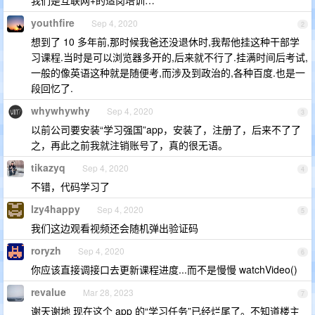
我们是互联网+的适岗培训…
youthfire
Sep 4, 2020
2
想到了 10 多年前,那时候我爸还没退休时,我帮他挂这种干部学
习课程.当时是可以浏览器多开的,后来就不行了.挂满时间后考试,
一般的像英语这种就是随便考,而涉及到政治的,各种百度.也是一
段回忆了.
whywhywhy
Sep 4, 2020
3
以前公司要安装“学习强国”app，安装了，注册了，后来不了了
之，再此之前我就注销账号了，真的很无语。
tikazyq
Sep 4, 2020
4
不错，代码学习了
lzy4happy
Sep 4, 2020
5
我们这边观看视频还会随机弹出验证码
roryzh
Sep 4, 2020
6
你应该直接调接口去更新课程进度...而不是慢慢 watchVideo()
revalue
Mar 28, 2023
7
谢天谢地 现在这个 app 的“学习任务”已经烂尾了。不知道楼主