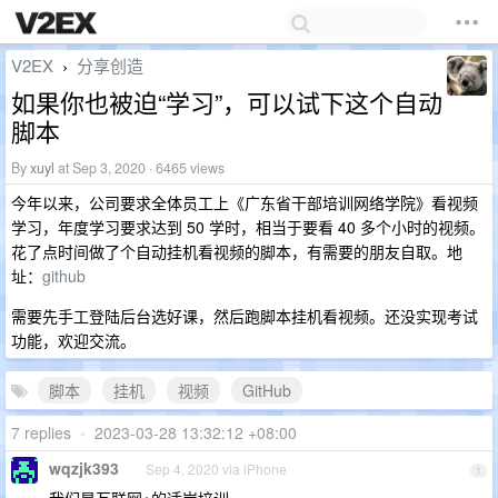
V2EX
分享创造
›
如果你也被迫“学习”，可以试下这个自动
脚本
By
xuyl
at Sep 3, 2020 · 6465 views
今年以来，公司要求全体员工上《广东省干部培训网络学院》看视频
学习，年度学习要求达到 50 学时，相当于要看 40 多个小时的视频。
花了点时间做了个自动挂机看视频的脚本，有需要的朋友自取。地
址：
github
需要先手工登陆后台选好课，然后跑脚本挂机看视频。还没实现考试
功能，欢迎交流。
脚本
挂机
视频
GitHub
7 replies
•
2023-03-28 13:32:12 +08:00
wqzjk393
Sep 4, 2020 via iPhone
1