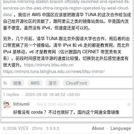
source-mirroring-station-branch-officially-launched-and-opened-its-
services-on-the-aws-china-ningxia-region-operated-by-west-cloud-
data/
。我估计 AWS 中国区应该是把跟清华 TUNA 的这次合作给当成
自己给开源社区的贡献了，跟阿里云之类的镜像站类似。毕竟国内流
量不便宜。虽然没有 IPv6，但速度还是可以的。
另外，几个月前，清华 TUNA 跟北京外国语大学也合作，用后者的出
口带宽搞了另一个镜像站。清华 IPv4 和 v6 走的都是教育网，而北外
IPv4 是移动，v6 才是教育网（估计跟国内 CERNET 带宽贵有关
系）。前段时间感觉清华源的速度比较慢，切换到北外后感觉速度有
很大提升。
https://mirrors.bfsu.edu.cn
https://mirrors.tuna.tsinghua.edu.cn/news/bfsu-mirror/
镜像
AWS
清华
CloudFront
1 replies
•
2020-09-06 18:46:52 +08:00
lithiumii
Sep 6, 2020 via Android
1
好像没有 conda ？不过也很好了，国内这个网速全靠镜像
© 2026 V2EX · 25ms · 3.9.8.5
About
·
Language