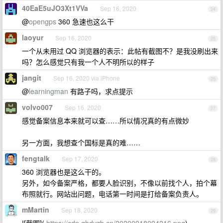
40EaE5uJO3Xt1VVa
Sep 16, 2020
24
@
opengps
360 急速也这么干
laoyur
Sep 16, 2020
25
一个从未用过 QQ 浏览器的表示：此帖有截图不？是我没刷出来
吗？怎么感觉只有我一个人不明所以的样子
jangit
Sep 16, 2020 via iPhone
26
@
learningman
有路子吗，求点提示
volvo007
Sep 16, 2020
27
感觉备案信息本来就可以查……所以情况真的有点微妙
另一方面，我想查个国标是真的难……
fengtalk
Sep 17, 2020
28
360 浏览器也是这么干的。
另外，如今备案严格，都要人脸识别，不像以前找个人，拍个幕
布照就行。网站出问题，电话第一时间是打给备案负责人。
mMartin
Sep 18, 2020
29