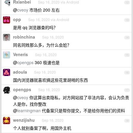
Rxianbei
Sep 16, 2020 via Android
12
@
cveoy
市场价 200 左右
opp
Sep 16, 2020 via Android
13
是用 qq 浏览器查的吗？
robinchina
Sep 16, 2020
14
同名同姓那么多，为什么会尬？
Veneris
Sep 16, 2020
15
@
opengps
360 极速也是
adoula
Sep 16, 2020
16
国内浏览器就喜欢搞这些花里胡哨的东西
opengps
Sep 16, 2020
17
@
cveoy
你这算出卖隐私，对方网站挂了非法内容，会认为负责
人是你，找你整改
@
learningman
代备案只是帮你提交，不是给你用他们的资料
wenzijishu
Sep 16, 2020
18
个人就别备案了啊，用国外主机