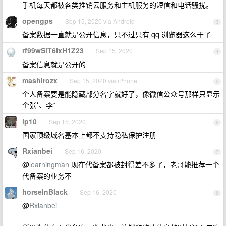
手机每天都被各类推销云服务和主机服务的短信和电话骚扰。
opengps
Sep 15, 2020 via Android
3
备案数据一直就是公开信息，只不过只有 qq 浏览器这么干了
rf99wSiT6IxH1Z23
Sep 15, 2020
4
备案信息就是公开的
mashirozx
Sep 15, 2020 via iPhone
5
个人备案要是能隐藏部分名字就好了，像微信公众号那样只显示
个张*、李*
lp10
Sep 15, 2020
6
国家顶级域名基本上都不支持隐私保护注册
Rxianbei
Sep 16, 2020
7
@
learningman
现在代备案都被封得差不多了，老哥能推荐一个
代备案的业务不
horseInBlack
Sep 16, 2020
8
@
Rxianbei