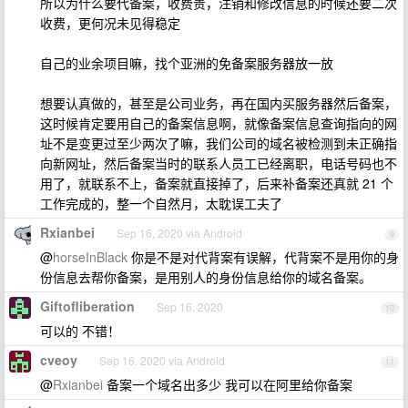
所以为什么要代备案，收费贵，注销和修改信息的时候还要二次
收费，更何况未见得稳定
自己的业余项目嘛，找个亚洲的免备案服务器放一放
想要认真做的，甚至是公司业务，再在国内买服务器然后备案，
这时候肯定要用自己的备案信息啊，就像备案信息查询指向的网
址不是变更过至少两次了嘛，我们公司的域名被检测到未正确指
向新网址，然后备案当时的联系人员工已经离职，电话号码也不
用了，就联系不上，备案就直接掉了，后来补备案还真就 21 个
工作完成的，整一个自然月，太耽误工夫了
Rxianbei
Sep 16, 2020 via Android
9
@
horseInBlack
你是不是对代背案有误解，代背案不是用你的身
份信息去帮你备案，是用别人的身份信息给你的域名备案。
Giftofliberation
Sep 16, 2020
10
可以的 不错！
cveoy
Sep 16, 2020 via Android
11
@
Rxianbei
备案一个域名出多少 我可以在阿里给你备案