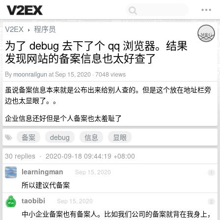
V2EX
程序员
›
为了 debug 去下了个 qq 浏览器。结果
发现网站的备案信息也太好查了
By
moonrailgun
at Sep 15, 2020 · 7048 views
虽说备案信息本来就是公布出来给别人查的。但是这个放在地址栏旁
边也太显眼了。。
企业信息还好但是个人备案也太羞耻了
备案
debug
信息
显眼
30 replies
•
2020-09-18 09:44:19 +08:00
learningman
Sep 15, 2020
1
所以建议代备案
taobibi
Sep 15, 2020
2
中小企业备案也有备案人。比如我们公司的备案就背在我身上，