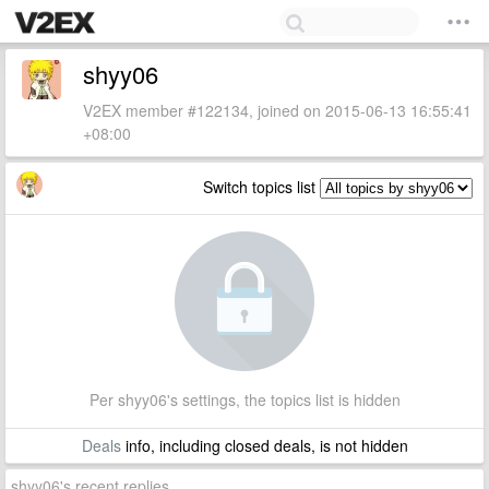
shyy06
V2EX member #122134, joined on 2015-06-13 16:55:41
+08:00
Switch topics list
Per shyy06's settings, the topics list is hidden
Deals
info, including closed deals, is not hidden
shyy06's recent replies