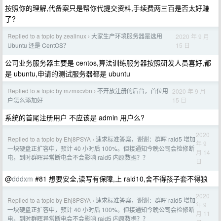
按照你的理解,代备案只是帮你代提交资料,手续费两三百是否太好赚
了?
Replied to a topic by zealinux
大家生产环境服务器是选用
2020 年 9 月
›
15 日
Ubuntu 还是 CentOS？
公司业务服务器主要是 centos,算法训练服务器按照研发人员喜好,都
是 ubuntu,申请的测试服务器都是 ubuntu
Replied to a topic by mzmxcvbn
不开放注册的后台，首位用
2020 年 9 月
›
15 日
户怎么添加好
系统的首尾注册用户 不应该是 admin 用户么?
2020
Replied to a topic by Ehj8PSYA
速求标准答案，谢谢：群晖 raid5 增加
›
年 9
一块硬盘正扩容中，预计 40 小时后 100%。但接通知今晚公司会检修断
月 14
电，到时群晖异常断电会不会影响 raid5 内原数据？？
日
@
dddxm
#81 想要安全,读写有保障,上 raid10,舍不得孩子套不得狼
2020
Replied to a topic by Ehj8PSYA
速求标准答案，谢谢：群晖 raid5 增加
›
年 9
一块硬盘正扩容中，预计 40 小时后 100%。但接通知今晚公司会检修断
月 11
电，到时群晖异常断电会不会影响 raid5 内原数据？？