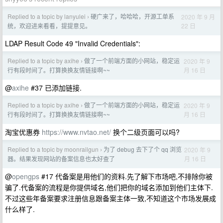
Replied to a topic by lanyulei
硬广来了，哈哈哈，开源工单系
2020 年 9 月
›
22 日
统，欢迎进来看看，提提意见。
LDAP Result Code 49 "Invalid Credentials":
Replied to a topic by axihe
做了一个前端方面的小网站，稳定运
2020 年 9
›
月 16 日
行有段时间了。打算换换友情链接啊~~
@
axihe
#37 已添加链接.
Replied to a topic by axihe
做了一个前端方面的小网站，稳定运
2020 年 9
›
月 16 日
行有段时间了。打算换换友情链接啊~~
淘宝优惠券
https://www.nvtao.net/
换个二级页面可以吗?
Replied to a topic by moonrailgun
为了 debug 去下了个 qq 浏览
2020 年 9
›
月 16 日
器。结果发现网站的备案信息也太好查了
@
opengps
#17 代备案是用他们的资料.先了解下市场吧,不排除你被
骗了.代备案的流程是你提供域名,他们把你的域名添加到他们主体下.
不过这些年备案要求注册信息跟备案主体一致,不知道这个市场发展成
什么样了.