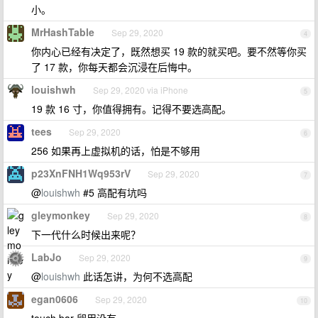
小。
MrHashTable
Sep 29, 2020
4
你内心已经有决定了，既然想买 19 款的就买吧。要不然等你买
了 17 款，你每天都会沉浸在后悔中。
louishwh
Sep 29, 2020 via iPhone
5
19 款 16 寸，你值得拥有。记得不要选高配。
tees
Sep 29, 2020
6
256 如果再上虚拟机的话，怕是不够用
p23XnFNH1Wq953rV
Sep 29, 2020
7
@
louishwh
#5 高配有坑吗
gleymonkey
Sep 29, 2020
8
下一代什么时候出来呢？
LabJo
Sep 29, 2020
9
@
louishwh
此话怎讲，为何不选高配
egan0606
Sep 29, 2020
10