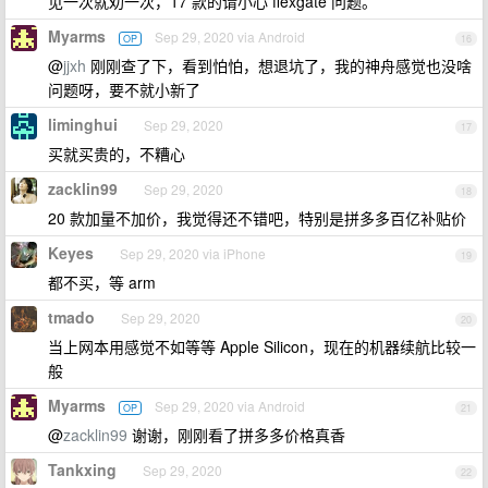
见一次就劝一次，17 款的请小心 flexgate 问题。
Myarms
Sep 29, 2020 via Android
OP
16
@
jjxh
刚刚查了下，看到怕怕，想退坑了，我的神舟感觉也没啥
问题呀，要不就小新了
liminghui
Sep 29, 2020
17
买就买贵的，不糟心
zacklin99
Sep 29, 2020
18
20 款加量不加价，我觉得还不错吧，特别是拼多多百亿补贴价
Keyes
Sep 29, 2020 via iPhone
19
都不买，等 arm
tmado
Sep 29, 2020
20
当上网本用感觉不如等等 Apple Silicon，现在的机器续航比较一
般
Myarms
Sep 29, 2020 via Android
OP
21
@
zacklin99
谢谢，刚刚看了拼多多价格真香
Tankxing
Sep 29, 2020
22