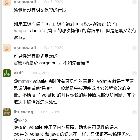
momocraft
Oct 5, 2020
3
感覺是沒有明文保證的行爲
如果主線程寫了 b，新線程讀到 b 時應保證讀到 (所有
happens-before (寫 b 的那次操作) 的寫結果)。但是這裏又沒有
寫 b 。
momocraft
Oct 5, 2020
4
可見性是有形式定義的
實驗+猜屬於 cargo cult，不如先看標準
vk42
Oct 5, 2020
5
@
mtmax
volatile 啥时候有可见性的意思？ volatile 就是字面意
思说明变量值“易变”，一般就是会被硬件或其它线程修改的变
量。不给 a 加 volatile 的时候你说的两种情况都没啥问题，完全
取决于编译器怎么处理
littlewing
Oct 5, 2020
6
@
vk42
java 的 volatile 使用了内存屏障，确实有可见性的语义
c/c++的 volatile 和 java 的语义不一样，只保证不被编译优化、