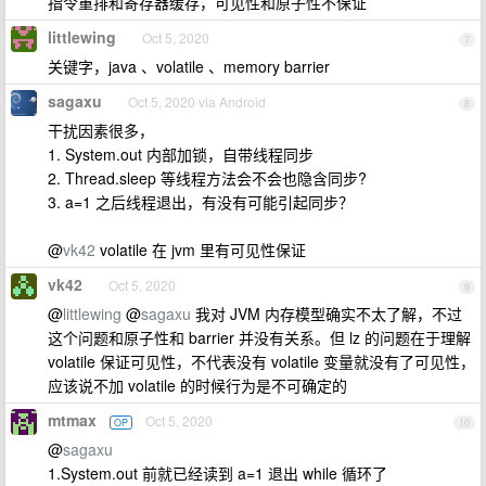
指令重排和寄存器缓存，可见性和原子性不保证
littlewing
Oct 5, 2020
7
关键字，java 、volatile 、memory barrier
sagaxu
Oct 5, 2020 via Android
8
干扰因素很多，
1. System.out 内部加锁，自带线程同步
2. Thread.sleep 等线程方法会不会也隐含同步?
3. a=1 之后线程退出，有没有可能引起同步？
@
vk42
volatile 在 jvm 里有可见性保证
vk42
Oct 5, 2020
9
@
littlewing
@
sagaxu
我对 JVM 内存模型确实不太了解，不过
这个问题和原子性和 barrier 并没有关系。但 lz 的问题在于理解
volatile 保证可见性，不代表没有 volatile 变量就没有了可见性，
应该说不加 volatile 的时候行为是不可确定的
mtmax
Oct 5, 2020
OP
10
@
sagaxu
1.System.out 前就已经读到 a=1 退出 while 循环了