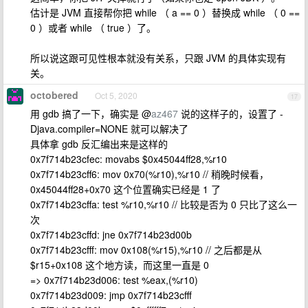
估计是 JVM 直接帮你把 while （ a == 0 ）替换成 while （ 0 ==
0 ）或者 while （ true ）了。
所以说这跟可见性根本就没有关系，只跟 JVM 的具体实现有
关。
octobered
Oct 5, 2020
17
用 gdb 搞了一下，确实是 @
az467
说的这样子的，设置了 -
Djava.compiler=NONE 就可以解决了
具体拿 gdb 反汇编出来是这样的
0x7f714b23cfec: movabs $0x45044ff28,%r10
0x7f714b23cff6: mov 0x70(%r10),%r10 // 稍晚时候看，
0x45044ff28+0x70 这个位置确实已经是 1 了
0x7f714b23cffa: test %r10,%r10 // 比较是否为 0 只比了这么一
次
0x7f714b23cffd: jne 0x7f714b23d00b
0x7f714b23cfff: mov 0x108(%r15),%r10 // 之后都是从
$r15+0x108 这个地方读，而这里一直是 0
=> 0x7f714b23d006: test %eax,(%r10)
0x7f714b23d009: jmp 0x7f714b23cfff