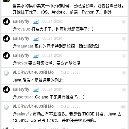
当卖水的集中卖某一种水的时候，已经是谷峰，或者谷峰已过，
开始往下栽了。iOS，Andorid，前端，Python 无一例外
salaryfly
Oct 24, 2020
OP
5
@
revalue
打杂大多了，也可能就是高手了：）
salaryfly
Oct 24, 2020
OP
6
@
raaaaaar
现在的竞争特别是校招，确实很激烈！
salaryfly
Oct 24, 2020
OP
7
@
hoyixi
要么引领浪潮，要么追随浪潮
9LCRwvU14033RHJo
Oct 24, 2020
8
Java 后端才是最通用的刚需
salaryfly
Oct 24, 2020
OP
9
@
user8341
Golang 不配拥有姓名吗 ：）
9LCRwvU14033RHJo
Oct 24, 2020
10
@
salaryfly
市场占有率差很多。我是看 TIOBE 排名，Java 占
12.56%，Go 只占 1.16%。差距还是很悬殊的。