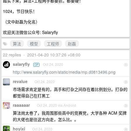
踏实下来，算法+工程两手都要抓，都要硬！
1024，节日快乐！
（文中赵磊为化名）
欢迎关注微信公众号: Salaryfly
算法
模型
工程师
赵磊
22 replies
•
2021-04-20 10:37:26 +08:00
salaryfly
Oct 24, 2020
OP
1
http://www.salaryfly.com/static/media/mp.d0813496.png
revalue
Oct 24, 2020
2
市场需求肯定是有的，高手和打杂之间存在着比例划分。打杂的
都觉得自己在打黑工
raaaaaar
Oct 24, 2020 via Android
3
算法岗太卷了，我周围那些高中的竞赛党，大学各种 ACM 奖牌
的大佬也是往这方向走，怎么比。。
hoyixi
Oct 24, 2020
4