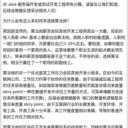
对 Java 服务端开发或测试开发工程师有兴趣，请留言让我们知道，
后续会根据反馈采访相关人员）
为什么会有这么多的同学选择算法岗？
原因是显然的，算法岗薪资会较其他开发工程师高出一大截，目前的
惊人高薪 offer 基本上都是出自算法岗。刚刚入职的赵磊透露，入职同
一部门的他的同学，月薪要比自己少 25%左右。要知道，如果你能在
校招时拿到一个更高的收入，这意味着整个职业生涯的起点都会领先
别人，将来的薪资涨幅都是基于这个起点。不夸张的说，选择算法
岗，相当于赢在了一个职场的起跑线上。
算法岗的另一个优点是其工作压力会较其他开发小很多。在如今的互
联网公司，工作压力约等于给你的任务数量，由于前端或后端工程师
的任务容易被量化，如前端容易根据页面数量和页面复杂情况来度量
story point(一种在敏捷开发中评估工作量的方式，可简单理解为完成
任务所需要的工作天数)，后端会被根据服务 /接口的数量和逻辑复杂
情况来度量 story point，由于互联网行业的长期发展，开发环境、开
发工具、开源工具十分丰富，其工作量度量相对准确，导致的普通开
发的工作压力相对较大。
而算法岗的区别在于其本身需要较多的创造能力，同样的算法可能需