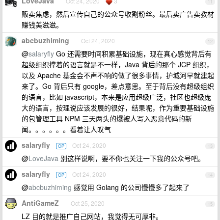
LoveJava
Oct 24, 2020
3
11
贩卖焦虑，然后宣传自己的公众号收割粉丝。最后卖广告卖教材
赚钱美滋滋。
abcbuzhiming
Oct 24, 2020
12
@
salaryfly
Go 还需要时间积累基础设施，现在真心感觉背后有
超级组织撑着的语言就是不一样，Java 背后的那个 JCP 组织，
以及 Apache 基金会不声不响的做了很多事情，护城河早就建起
来了。Go 背后只有 google，差点意思。至于背后没有超级组织
的语言，比如 javascript，本来是应用超级广泛，社区也超级庞
大的语言，按理说应该发展的很好，结果呢，作为重要基础设施
的包管理工具 NPM 三天两头的爆被人写入恶意代码的新
闻。。。。。。看着让人叹气
salaryfly
Oct 24, 2020
OP
13
@
LoveJava
别这样说啊，要不你也关注一下我的公众号吧。
salaryfly
Oct 24, 2020
OP
14
@
abcbuzhiming
感觉用 Golang 的公司慢慢多了起来了
AntiGameZ
Oct 25, 2020
15
LZ 目的就是推广自己网站，我觉得无可厚非。