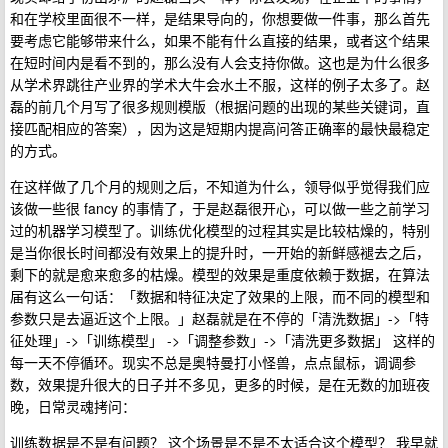
和在学校里面很不一样，是结果导向的，你想要做一件事，那么首先
要考虑它能够带来什么，如果不能有什么直接的结果，或者这个结果
在短时间内是看不到的，那么没有人会支持你做。这也是为什么很多
从学术界跳往产业界的学术大牛会水土不服，这样的例子太多了。赵
磊的前几个月写了很多规则模版（根据问题的出现的某些关键词，直
接匹配相应的答案），因为这是短期内提高问答正确率的最快最稳定
的方式。
在这样做了几个月的规则之后，不知道为什么，领导似乎觉得我们应
该做一些很 fancy 的事情了，于是赵磊很开心，可以做一些之前学习
过的机器学习模型了。训练优化模型的过程其实是比较枯燥的，特别
是当你很长时间都没有效果上的提升时，一开始的新鲜感褪去之后，
剩下的就是愈来愈多的枯燥。模型的效果是重度依赖于数据，在算法
届有这么一句话：「数据和特征决定了效果的上限，而不同的模型和
参数只是去逼近这个上限。」赵磊就是在不停的「清洗数据」->「特
征处理」->「训练模型」 ->「调整参数」->「清洗更多数据」 这样的
每一天不停循环。现实不总是奥特曼打小怪兽，点点鼠标，调调参
数，效果提升很大的日子并不多见，更多的时候，是在无数的加班夜
晚，日常灵魂拷问：
训练数据是不是有问题？ 这个场景是不是不太适合这个模型？ 我早就