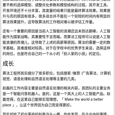
要不断的选择模型、调整优化参数和模型结构的过程，其开发工具、
开发环境还不十分丰富，其度量的结果只能是最终算法效果。效果提
升与否的原因有很多，很多适合并不能在一个较短的时间内有明显的
算法效果提升，这导致算法的工作相对难以被评估工作量。
还有一个重要的原因是当前人工智能的浪潮还远未到达巅峰，人工智
能作为国家战略，其重要性不言而喻。而算法工程师可以说是人工智
能浪潮的弄潮儿，这导致了上述的高薪等原因。算法的需要一定的数
学基础，其难度相对较高，对于在学校中的优秀学生来说，选择这样
的岗位，也是符合自己的一个从小的「别人家的小孩」的定位。
成长
算法工程师其实细分了很多职位，包括搜索 /推荐 /广告算法、计算机
视觉、语音处理和自然语言处理等主要的几类。
赵磊的工作内容主要是自然语言处理的相关内容，其团队的主要业务
是一个智能问答机器人。是的，这是一个高大上的人工智能产品。赵
磊觉得，在这里自己能够实现理想，「 Make the world a better
place 」，让这个世界因为自己而变得更好。
现实却给了初出茅庐的赵磊当头一棒，你会发现，在企业中的事情，