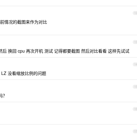
1
前情况的截图来作为对比
1
后 换回 cpu 再次开机 测试 记得都要截图 然后对比看看 这样先试试
1
LZ 没看缩放比例的问题
1
吗？
1
1