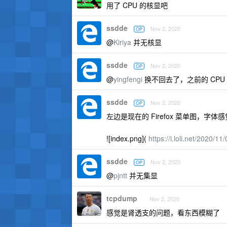
用了 CPU 的核显吧
ssdde
Nov 2, 2020
OP
@
Kiriya
并无核显
ssdde
Nov 2, 2020
OP
@
yingfengi
换不回去了，之前的 CPU
ssdde
Nov 2, 2020
OP
左边是现在的 Firefox 菜单图
![index.png](
https://i.loli.net/202
ssdde
Nov 2, 2020
OP
@
pjntt
并无集显
tcpdump
Nov 2, 2020
感觉是肾透支的问题，看东西模糊了