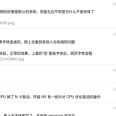
2
侧的好像是默认的宋体，但是左边不知道为什么不是宋体了
Xr3R.png
2
雅黑字体造成的，网上也看到其他人也有相同问题
体前，正常的效果，上面的“前”是装字体后，网页字体变粗
1GDLmCAd53.jpg
2
2
CPU 掉了 N 卡驱动，怀疑 NV 有一些针对 CPU 优化驱动的操作
2
上去字体都变了，不单是 cleartype 的变化