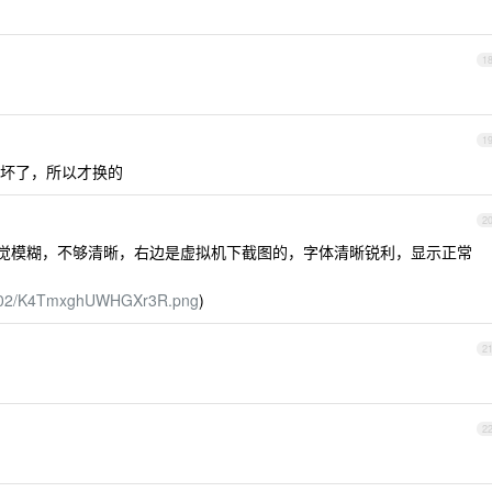
1
1
 坏了，所以才换的
2
，字体感觉模糊，不够清晰，右边是虚拟机下截图的，字体清晰锐利，显示正常
0/11/02/K4TmxghUWHGXr3R.png
)
2
2