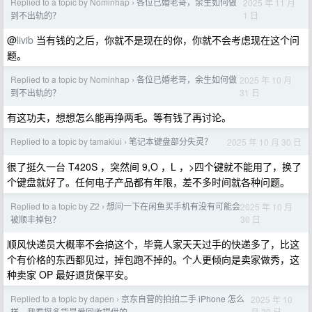
Replied to a topic by Nominhap
各位已婚老哥，余生如何做
2025 年 11 月
›
1 日
到不出轨的？
@
livib
当有钱的之后，你就不是现在的你，你就不会考虑现在这个问
题。
Replied to a topic by Nominhap
各位已婚老哥，余生如何做
2025 年 10 月
›
31 日
到不出轨的？
有这功夫，想想怎么能再挣两毛。等有钱了再讨论。
Replied to a topic by tamakiui
笔记本键盘部分失灵？
2025 年 10 月 30 日
›
很了挺久一台 T420S ，突然间 9,O ，L ，>四个键就不能用了，换了
个键盘就好了。任何电子产品都有年限，差不多时间就各种问题。
Replied to a topic by Z2
想问一下在闲鱼买手机有没有可能会
2025 年 10 月
›
30 日
被顺丰掉包？
顺风快递员大概率不会搞这个，毕竟人家天天过手的快递多了，比这
个有价格的东西都见过，掉包跑不掉的。个人更倾向是卖家做秀，这
种卖家 OP 最好退货保平安。
Replied to a topic by dapen
京东自营的拍拍二手 iPhone 怎么
2025 年 10
›
月 30 日
样，我看挺多货是爱回收提供的