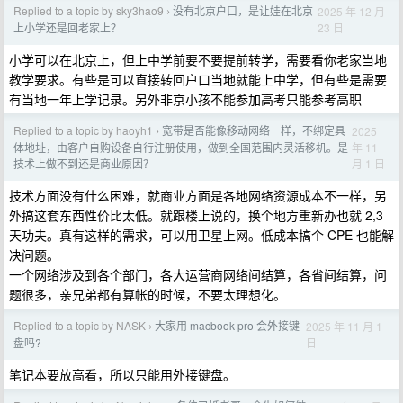
Replied to a topic by sky3hao9
没有北京户口，是让娃在北京
2025 年 12 月
›
23 日
上小学还是回老家上？
小学可以在北京上，但上中学前要不要提前转学，需要看你老家当地
教学要求。有些是可以直接转回户口当地就能上中学，但有些是需要
有当地一年上学记录。另外非京小孩不能参加高考只能参考高职
Replied to a topic by haoyh1
宽带是否能像移动网络一样，不绑定具
2025
›
年 11
体地址，由客户自购设备自行注册使用，做到全国范围内灵活移机。是
月 1 日
技术上做不到还是商业原因？
技术方面没有什么困难，就商业方面是各地网络资源成本不一样，另
外搞这套东西性价比太低。就跟楼上说的，换个地方重新办也就 2,3
天功夫。真有这样的需求，可以用卫星上网。低成本搞个 CPE 也能解
决问题。
一个网络涉及到各个部门，各大运营商网络间结算，各省间结算，问
题很多，亲兄弟都有算帐的时候，不要太理想化。
Replied to a topic by NASK
大家用 macbook pro 会外接键
2025 年 11 月 1
›
日
盘吗?
笔记本要放高看，所以只能用外接键盘。