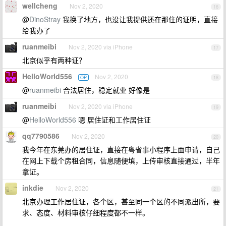
wellcheng
Nov 2, 2020
16
@
DinoStray
我换了地方，也没让我提供还在那住的证明，直接
给我办了
ruanmeibi
Nov 2, 2020 via iPhone
17
北京似乎有两种证？
HelloWorld556
Nov 2, 2020
OP
18
@
ruanmeibi
合法居住，稳定就业 好像是
ruanmeibi
Nov 2, 2020 via iPhone
19
@
HelloWorld556
嗯 居住证和工作居住证
qq7790586
Nov 2, 2020
20
我今年在东莞办的居住证，直接在粤省事小程序上面申请，自己
在网上下载个房租合同，信息随便填，上传审核直接通过，半年
拿证。
inkdie
Nov 2, 2020
21
北京办理工作居住证，各个区，甚至同一个区的不同派出所，要
求、态度、材料审核仔细程度都不一样。