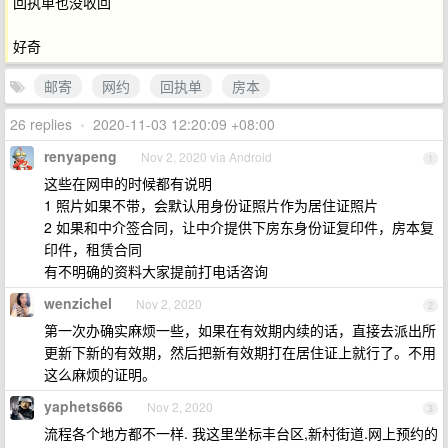
回执单也没收回
好奇
邮寄
网约
回执单
房本
26 replies
•
2020-11-03 12:20:09 +08:00
renyapeng
Nov 2, 2020 via Android
1
这些在网申的时候都有说明
1 照片如果不带，会默认用身份证照片作为居住证照片
2 如果和中介签合同，让中介提供下房东身份证复印件，房本复
印件，租赁合同
有不明确的资料大家提前打电话咨询
wenzichel
Nov 2, 2020
2
第一次办确实麻烦一些，如果在有效期内续的话，直接去派出所
更新下新的有效期，然后把新有效期打在居住证上就行了。不用
这么麻烦的证明。
yaphets666
Nov 2, 2020
3
流程各个地方都不一样. 我这里坐标丰台区,新村街道.网上预约的