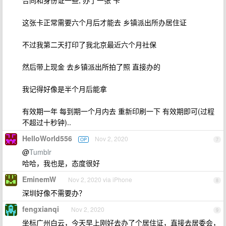
合同和身份证一些, 办了一张 卡
这张卡正常需要六个月后才能去 乡镇派出所办居住证
不过我第二天打印了我北京最近六个月社保
然后带上现金 去乡镇派出所拍了照 直接办的
我记得好像是半个月后能拿
有效期一年 每到期一个月内去 重新印刷一下 有效期即可(过程
不超过十秒钟)..
HelloWorld556
Nov 2, 2020
OP
7
@
Tumblr
哈哈，我也是，态度很好
EminemW
Nov 2, 2020 via iPhone
8
深圳好像不需要办？
fengxianqi
Nov 2, 2020
9
坐标广州白云，今天早上刚好去办了个居住证，直接去居委会，