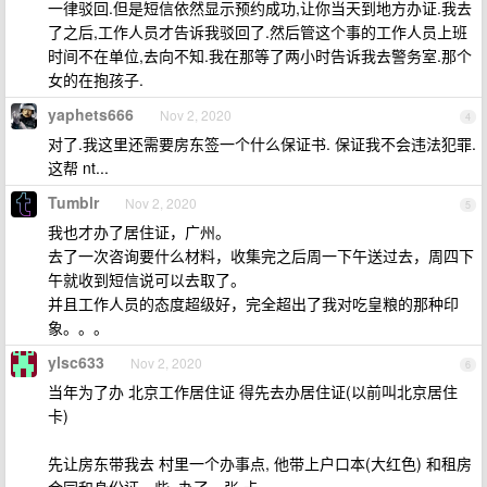
一律驳回.但是短信依然显示预约成功,让你当天到地方办证.我去
了之后,工作人员才告诉我驳回了.然后管这个事的工作人员上班
时间不在单位,去向不知.我在那等了两小时告诉我去警务室.那个
女的在抱孩子.
yaphets666
Nov 2, 2020
4
对了.我这里还需要房东签一个什么保证书. 保证我不会违法犯罪.
这帮 nt...
Tumblr
Nov 2, 2020
5
我也才办了居住证，广州。
去了一次咨询要什么材料，收集完之后周一下午送过去，周四下
午就收到短信说可以去取了。
并且工作人员的态度超级好，完全超出了我对吃皇粮的那种印
象。。。
ylsc633
Nov 2, 2020
6
当年为了办 北京工作居住证 得先去办居住证(以前叫北京居住
卡)
先让房东带我去 村里一个办事点, 他带上户口本(大红色) 和租房