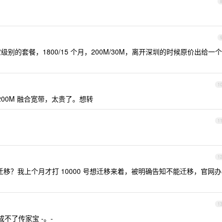
级别的套餐，1800/15 个月，200M/30M，离开深圳的时候原价出给一个
1
200M 融合宽带，太贵了。想转
1
1
移？我上个月才打 10000 号想迁移来着，被明确告知不能迁移，官网办
1
不了传家宝 -。-