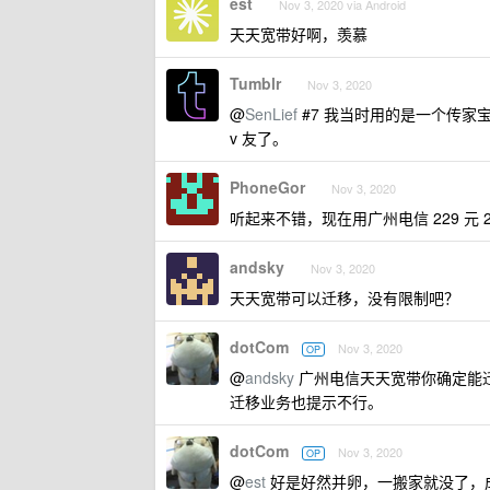
est
Nov 3, 2020 via Android
天天宽带好啊，羡慕
Tumblr
Nov 3, 2020
@
SenLief
#7 我当时用的是一个传家宝
v 友了。
PhoneGor
Nov 3, 2020
听起来不错，现在用广州电信 229 元 
andsky
Nov 3, 2020
天天宽带可以迁移，没有限制吧？
dotCom
Nov 3, 2020
OP
@
andsky
广州电信天天宽带你确定能迁
迁移业务也提示不行。
dotCom
Nov 3, 2020
OP
@
est
好是好然并卵，一搬家就没了，成