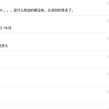
2000 。。。还什么附加的都没有，比深圳的贵多了。
 79/月
是多久
。