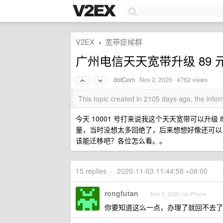
V2EX
宽带症候群
›
广州电信天天宽带升级 89 
dotCom
·
Nov 2, 2020
· 4762 views
This topic created in 2105 days ago, the inf
今天 10001 号打来说我这个天天宽带可以升级 89
量，当时没想太多回绝了，后来想想好像还可以
该能迁移吧？各位怎么看。。
15 replies
•
2020-11-03 11:44:58 +08:00
rongfutan
Nov 2, 2020 via iPhone
你要知道这么一点，办理了就回不去了，