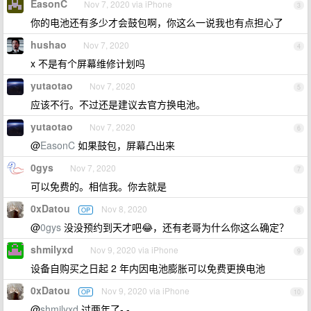
EasonC
Nov 7, 2020 via iPhone
3
你的电池还有多少才会鼓包啊，你这么一说我也有点担心了
hushao
Nov 7, 2020
4
x 不是有个屏幕维修计划吗
yutaotao
Nov 7, 2020
5
应该不行。不过还是建议去官方换电池。
yutaotao
Nov 7, 2020
6
@
EasonC
如果鼓包，屏幕凸出来
0gys
Nov 7, 2020
7
可以免费的。相信我。你去就是
0xDatou
Nov 8, 2020
OP
8
@
0gys
没没预约到天才吧😂，还有老哥为什么你这么确定？
shmilyxd
Nov 9, 2020 via iPhone
9
设备自购买之日起 2 年内因电池膨胀可以免费更换电池
0xDatou
Nov 9, 2020 via iPhone
OP
10
@
shmilyxd
过两年了- -