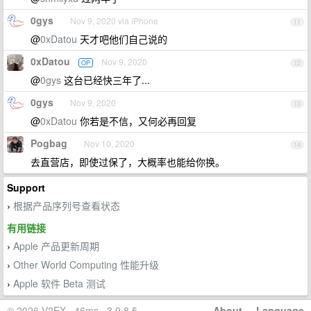
0gys
Nov 9, 2020 via iPhone
11
@
0xDatou
天才吧他们自己说的
0xDatou
Nov 9, 2020
OP
12
@
0gys
这台已经快三年了...
0gys
Nov 9, 2020
13
@
0xDatou
你若是不信，又何必再回复
Pogbag
Nov 10, 2020
14
去直营店，即使过保了，大概率也能给你换。
Support
根据产品序列号查看状态
›
有用链接
Apple 产品更新周期
›
Other World Computing 性能升级
›
Apple 软件 Beta 测试
›
© 2026 V2EX · 46ms · 3.9.8.5
About
·
Language