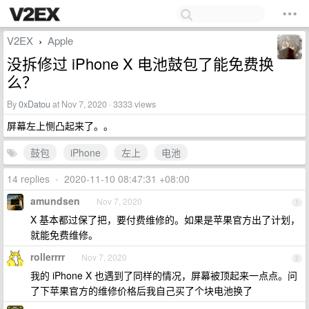
V2EX
Apple
›
没拆修过 iPhone X 电池鼓包了能免费换
么？
By
0xDatou
at Nov 7, 2020 · 3333 views
屏幕左上恻凸起来了。。
鼓包
iPhone
左上
电池
14 replies
•
2020-11-10 08:47:31 +08:00
amundsen
Nov 7, 2020
1
X 基本都过保了把，要付费维修的。如果是苹果官方出了计划，
就能免费维修。
rollerrrr
Nov 7, 2020
2
我的 iPhone X 也遇到了同样的情况，屏幕被顶起来一点点。问
了下苹果官方的维修价格后我自己买了个块电池换了