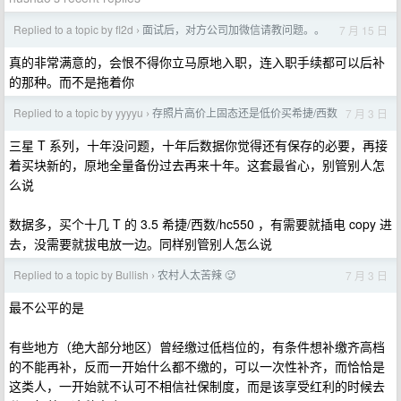
Replied to a topic by fl2d
面试后，对方公司加微信请教问题。。
7 月 15 日
›
真的非常满意的，会恨不得你立马原地入职，连入职手续都可以后补
的那种。而不是拖着你
Replied to a topic by yyyyu
存照片高价上固态还是低价买希捷/西数
7 月 3 日
›
三星 T 系列，十年没问题，十年后数据你觉得还有保存的必要，再接
着买块新的，原地全量备份过去再来十年。这套最省心，别管别人怎
么说
数据多，买个十几 T 的 3.5 希捷/西数/hc550 ，有需要就插电 copy 进
去，没需要就拔电放一边。同样别管别人怎么说
Replied to a topic by Bullish
农村人太苦辣 🥵
7 月 3 日
›
最不公平的是
有些地方（绝大部分地区）曾经缴过低档位的，有条件想补缴齐高档
的不能再补，反而一开始什么都不缴的，可以一次性补齐，而恰恰是
这类人，一开始就不认可不相信社保制度，而是该享受红利的时候去