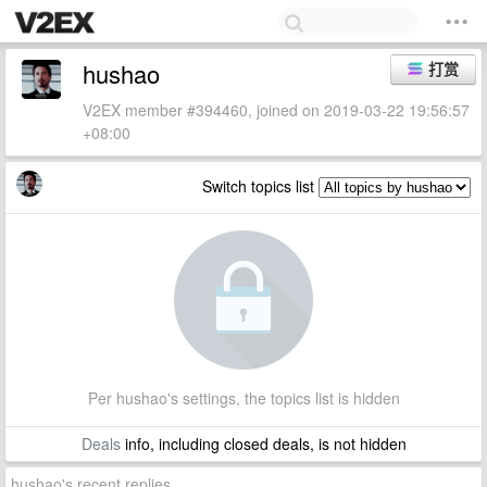
hushao
打赏
V2EX member #394460, joined on 2019-03-22 19:56:57
+08:00
Switch topics list
Per hushao's settings, the topics list is hidden
Deals
info, including closed deals, is not hidden
hushao's recent replies