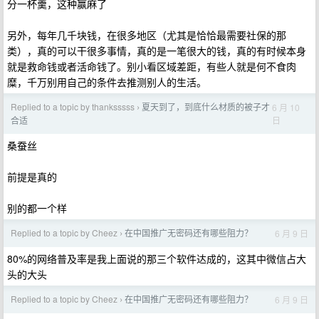
分一杯羹，这种赢麻了
另外，每年几千块钱，在很多地区（尤其是恰恰最需要社保的那
类），真的可以干很多事情，真的是一笔很大的钱，真的有时候本身
就是救命钱或者活命钱了。别小看区域差距，有些人就是何不食肉
糜，千万别用自己的条件去推测别人的生活。
Replied to a topic by thanksssss
夏天到了，到底什么材质的被子才
6 月 10
›
日
合适
桑蚕丝
前提是真的
别的都一个样
Replied to a topic by Cheez
在中国推广无密码还有哪些阻力？
6 月 9 日
›
80%的网络普及率是我上面说的那三个软件达成的，这其中微信占大
头的大头
Replied to a topic by Cheez
在中国推广无密码还有哪些阻力？
6 月 9 日
›