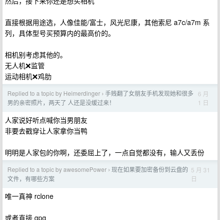
然后，接下来你还是想买相机
直接根据用途选，人像佳能/富士，风光尼康，其他索尼 a7c/a7m 系
列，具体型号买预算内的最高价的。
相机别考虑其他的。
无人机❌监管
运动相机❌鸡肋
Replied to a topic by Heimerdinger
手贱翻了女朋友手机发现她和很多
6 月
›
1 日
男的亲密照片，两天了 人还是没缓过来！
人家说好听点喊你当男朋友
非要去戳穿让人家拿你当鸭
明明是人家包的你啊，还委屈上了，一点自觉都没有，输人又丢份
Replied to a topic by awesomePower
现在如果要加密备份到云盘的
5 月 31
›
日
文件，有哪些方案
唯一真神 rclone
或者直接 gpg