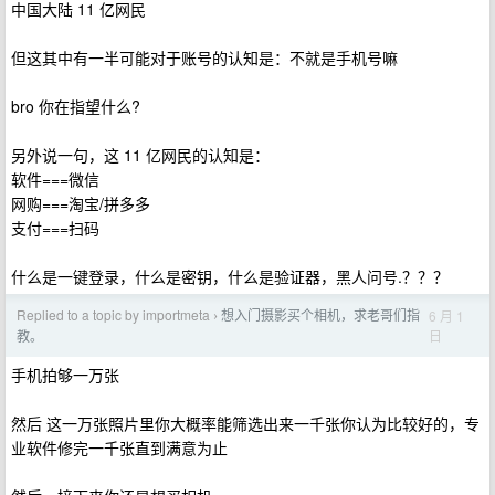
中国大陆 11 亿网民
但这其中有一半可能对于账号的认知是：不就是手机号嘛
bro 你在指望什么?
另外说一句，这 11 亿网民的认知是：
软件===微信
网购===淘宝/拼多多
支付===扫码
什么是一键登录，什么是密钥，什么是验证器，黑人问号.？？？
Replied to a topic by importmeta
想入门摄影买个相机，求老哥们指
6 月 1
›
日
教。
手机拍够一万张
然后 这一万张照片里你大概率能筛选出来一千张你认为比较好的，专
业软件修完一千张直到满意为止