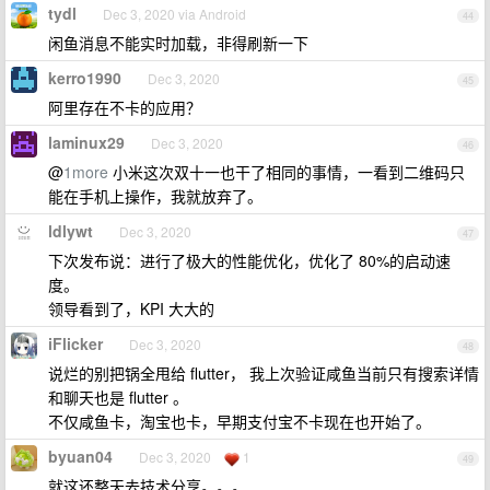
tydl
Dec 3, 2020 via Android
44
闲鱼消息不能实时加载，非得刷新一下
kerro1990
Dec 3, 2020
45
阿里存在不卡的应用？
laminux29
Dec 3, 2020
46
@
1more
小米这次双十一也干了相同的事情，一看到二维码只
能在手机上操作，我就放弃了。
ldlywt
Dec 3, 2020
47
下次发布说：进行了极大的性能优化，优化了 80%的启动速
度。
领导看到了，KPI 大大的
iFlicker
Dec 3, 2020
48
说烂的别把锅全甩给 flutter， 我上次验证咸鱼当前只有搜索详情
和聊天也是 flutter 。
不仅咸鱼卡，淘宝也卡，早期支付宝不卡现在也开始了。
byuan04
Dec 3, 2020
1
49
就这还整天去技术分享。。。