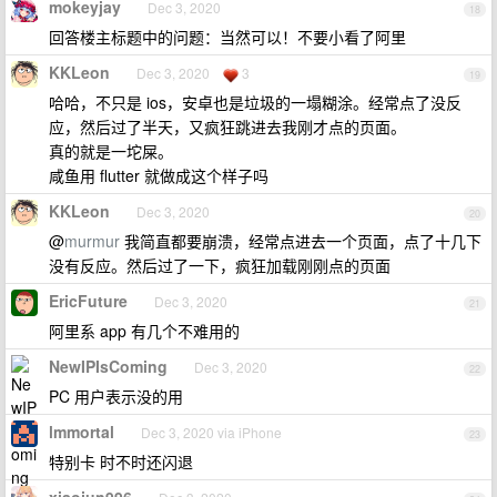
mokeyjay
Dec 3, 2020
18
回答楼主标题中的问题：当然可以！不要小看了阿里
KKLeon
Dec 3, 2020
3
19
哈哈，不只是 ios，安卓也是垃圾的一塌糊涂。经常点了没反
应，然后过了半天，又疯狂跳进去我刚才点的页面。
真的就是一坨屎。
咸鱼用 flutter 就做成这个样子吗
KKLeon
Dec 3, 2020
20
@
murmur
我简直都要崩溃，经常点进去一个页面，点了十几下
没有反应。然后过了一下，疯狂加载刚刚点的页面
EricFuture
Dec 3, 2020
21
阿里系 app 有几个不难用的
NewIPIsComing
Dec 3, 2020
22
PC 用户表示没的用
lmmortal
Dec 3, 2020 via iPhone
23
特别卡 时不时还闪退