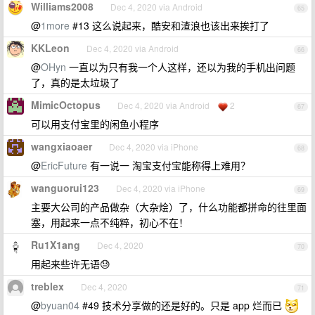
Williams2008
Dec 4, 2020 via Android
65
@
1more
#13 这么说起来，酷安和渣浪也该出来挨打了
KKLeon
Dec 4, 2020 via Android
66
@
OHyn
一直以为只有我一个人这样，还以为我的手机出问题
了，真的是太垃圾了
MimicOctopus
Dec 4, 2020 via Android
2
67
可以用支付宝里的闲鱼小程序
wangxiaoaer
Dec 4, 2020 via iPhone
68
@
EricFuture
有一说一 淘宝支付宝能称得上难用？
wanguorui123
Dec 4, 2020 via iPhone
69
主要大公司的产品做杂（大杂烩）了，什么功能都拼命的往里面
塞，用起来一点不纯粹，初心不在！
Ru1X1ang
Dec 4, 2020
70
用起来些许无语😓
treblex
Dec 4, 2020
71
@
byuan04
#49 技术分享做的还是好的。只是 app 烂而已