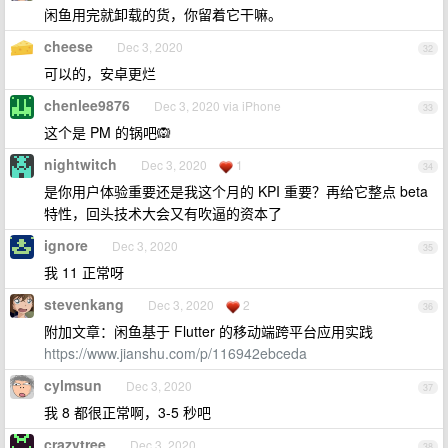
闲鱼用完就卸载的货，你留着它干嘛。
cheese
Dec 3, 2020
32
可以的，安卓更烂
chenlee9876
Dec 3, 2020 via iPhone
33
这个是 PM 的锅吧🙉
nightwitch
Dec 3, 2020
1
34
是你用户体验重要还是我这个月的 KPI 重要？再给它整点 beta
特性，回头技术大会又有吹逼的资本了
ignore
Dec 3, 2020
35
我 11 正常呀
stevenkang
Dec 3, 2020
2
36
附加文章：闲鱼基于 Flutter 的移动端跨平台应用实践
https://www.jianshu.com/p/116942ebceda
cylmsun
Dec 3, 2020
37
我 8 都很正常啊，3-5 秒吧
crazytree
Dec 3, 2020
38