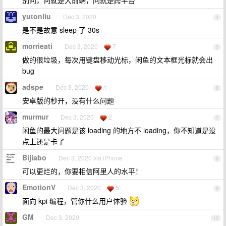
别问，问就是大前端，问就是跨平台
yutonliu
Dec 3, 2020
4
是不是故意 sleep 了 30s
morrieati
Dec 3, 2020
7
5
做的很垃圾，每次用键盘移动光标，闲鱼的文本框光标就会出
bug
adspe
Dec 3, 2020
1
6
安卓版的秒开，没有什么问题
murmur
Dec 3, 2020
2
7
闲鱼的最大问题是该 loading 的地方不 loading，你不知道是没
点上还是卡了
Bijiabo
Dec 3, 2020 via iPhone
8
可以更烂的，你要相信阿里人的水平！
EmotionV
Dec 3, 2020
5
9
面向 kpi 编程，管你什么用户体验
GM
Dec 3, 2020
10