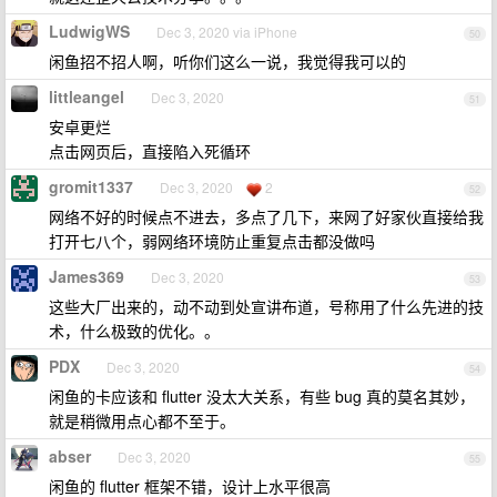
LudwigWS
Dec 3, 2020 via iPhone
50
闲鱼招不招人啊，听你们这么一说，我觉得我可以的
littleangel
Dec 3, 2020
51
安卓更烂
点击网页后，直接陷入死循环
gromit1337
Dec 3, 2020
2
52
网络不好的时候点不进去，多点了几下，来网了好家伙直接给我
打开七八个，弱网络环境防止重复点击都没做吗
James369
Dec 3, 2020
53
这些大厂出来的，动不动到处宣讲布道，号称用了什么先进的技
术，什么极致的优化。。
PDX
Dec 3, 2020
54
闲鱼的卡应该和 flutter 没太大关系，有些 bug 真的莫名其妙，
就是稍微用点心都不至于。
abser
Dec 3, 2020
55
闲鱼的 flutter 框架不错，设计上水平很高