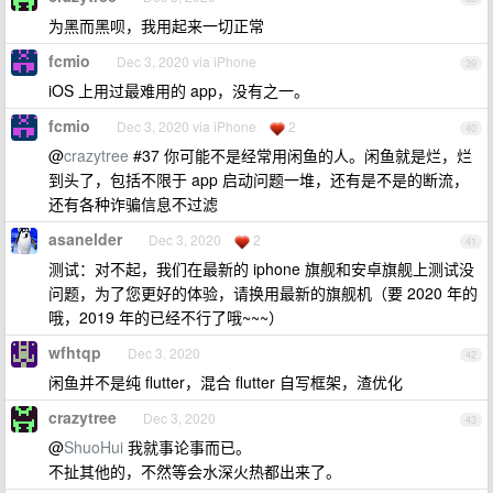
为黑而黑呗，我用起来一切正常
fcmio
Dec 3, 2020 via iPhone
39
iOS 上用过最难用的 app，没有之一。
fcmio
Dec 3, 2020 via iPhone
2
40
@
crazytree
#37 你可能不是经常用闲鱼的人。闲鱼就是烂，烂
到头了，包括不限于 app 启动问题一堆，还有是不是的断流，
还有各种诈骗信息不过滤
asanelder
Dec 3, 2020
2
41
测试：对不起，我们在最新的 iphone 旗舰和安卓旗舰上测试没
问题，为了您更好的体验，请换用最新的旗舰机（要 2020 年的
哦，2019 年的已经不行了哦~~~）
wfhtqp
Dec 3, 2020
42
闲鱼并不是纯 flutter，混合 flutter 自写框架，渣优化
crazytree
Dec 3, 2020
43
@
ShuoHui
我就事论事而已。
不扯其他的，不然等会水深火热都出来了。