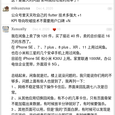
mikuazusa
Dec 4, 2020
99
公众号里天天吹自己的 flutter 技术多强大 +1
KPI 导向吹嘘技术不需要用户口碑 +N
Xusually
Dec 4, 2020
10
100
我在闲鱼上卖了快 120 件，买了接近 40 件，卖的总价接近 16
万的东西了。
在 iPhone SE 、7 、7 plus 、8 plus 、XR 、11 上用过闲鱼。
也在小米和三星的几个安卓手机上用过闲鱼。
目前在 iPhone SE 和小米 K30U 上用。家里联通 1000M，办公
电信企业宽带，外面双卡 5G 。
总结起来，闲鱼就是烂。楼上说没问题的，我只能说你们用的不
够多，问题上面有些人也提到了，我再列一下：
1 、网络不稳定情况下操作卡住后，界面来回乱跳七八次是日
常。
2 、从其他应用切换回闲鱼，有不小的几率卡住，只有页面骨架
不能加载出来数据，有时候放半分钟就好了，有时候要强杀。
3 、其他页面可以用，但是“我的”页面白屏，有时候可以发现是
它在定位，定位结束后就可以立即打开，有时候要强杀。