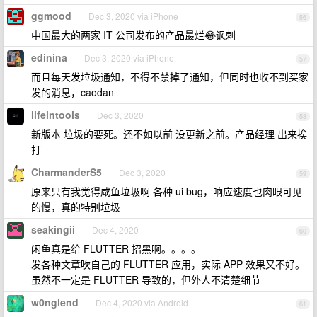
ggmood
Dec 3, 2020 via iPhone
56
中国最大的两家 IT 公司发布的产品最烂😂讽刺
edinina
Dec 3, 2020 via iPhone
57
而且每天发垃圾通知，不得不禁掉了通知，但同时也收不到买家
发的消息，caodan
lifeintools
Dec 3, 2020
58
新版本 垃圾的要死。还不如以前 没更新之前。产品经理 出来挨
打
CharmanderS5
Dec 3, 2020
59
原来只有我觉得咸鱼垃圾啊 各种 ui bug，响应速度也肉眼可见
的慢，真的特别垃圾
seakingii
Dec 4, 2020
60
闲鱼真是给 FLUTTER 招黑啊。。。。
发各种文章吹自己的 FLUTTER 应用，实际 APP 效果又不好。
虽然不一定是 FLUTTER 导致的，但外人不清楚细节
w0nglend
Dec 4, 2020 via Android
61