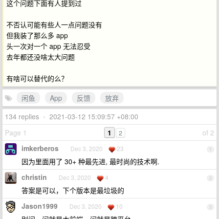
这个问题下面有人提到过
不否认可能有些人一点问题没有
但我装了那么多 app
头一次对一个 app 无法忍受
去年都还没啥太大问题
有啥可以替代的么？
闲鱼
App
反馈
放弃
134 replies
•
2021-03-12 15:09:57 +08:00
Page 1
1
of 2
2
imkerberos
Dec 3, 2020
23
1
因为里面用了 30+ 种最先进, 最时尚的技术啊.
christin
Dec 3, 2020
4
2
答案是可以，下个版本是最垃圾的
Jason1999
Dec 3, 2020
10
3