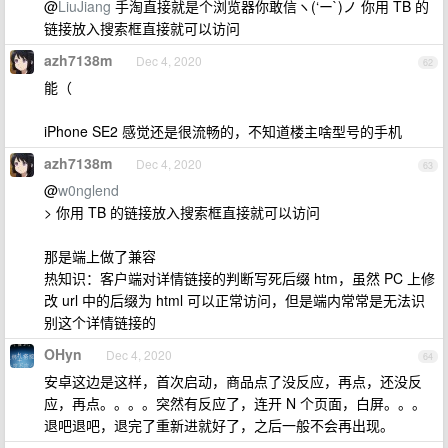
@
LiuJiang
手淘直接就是个浏览器你敢信ヽ(‘ー`)ノ 你用 TB 的
链接放入搜索框直接就可以访问
azh7138m
Dec 4, 2020
62
能（
iPhone SE2 感觉还是很流畅的，不知道楼主啥型号的手机
azh7138m
Dec 4, 2020
63
@
w0nglend
> 你用 TB 的链接放入搜索框直接就可以访问
那是端上做了兼容
热知识：客户端对详情链接的判断写死后缀 htm，虽然 PC 上修
改 url 中的后缀为 html 可以正常访问，但是端内常常是无法识
别这个详情链接的
OHyn
Dec 4, 2020
64
安卓这边是这样，首次启动，商品点了没反应，再点，还没反
应，再点。。。。突然有反应了，连开 N 个页面，白屏。。。
退吧退吧，退完了重新进就好了，之后一般不会再出现。