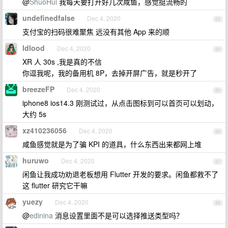
@
ShuoHui
我每天要打开好几次咸鱼，感觉挺流畅的
undefinedfalse
Dec 4, 2020
83
支付宝的扫码很难聚焦 远没有其他 App 来的顺
ldlood
Dec 4, 2020
84
XR 人 30s ,我是真的不信
你逗我呢，我的备用机 8P，去掉开屏广告，就是秒开了
breezeFP
Dec 4, 2020
85
iphone8 ios14.3 刚测试过，从点击图标到可以首页可以划动，
大约 5s
xz410236056
Dec 4, 2020
86
咸鱼感觉就是为了骗 KPI 的道具，什么东西出来都网上堆
huruwo
Dec 4, 2020
87
闲鱼让我成功劝退老板想用 Flutter 开发的要求。闲鱼都救不了
这 flutter 研究它干嘛
yuezy
Dec 4, 2020
88
@
edinina
消息设置里面不是可以选择推送类型吗？