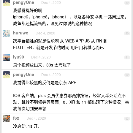
pengyOne
Dec 4, 2020
89
我感觉挺好的啊
iphone6，iphone8，iphone11，以及各种安卓机 一路用过来，
咸鱼都还挺流畅的，没见过你说的这种情况
huruwo
Dec 4, 2020
90
跨平台牺牲的就是性能啊 从 WEB APP JS 从 RN 到
FLUTTER，就是开发节约时间 用户用着糟心而已
iyu90
Dec 4, 2020
91
录个视频放出来，30s 太夸张了
pengyOne
Dec 4, 2020
92
我觉得比较黑的反倒是是京东 APP
IOS 客户端，plus 会员优惠券那两排按钮，经常大半死活点不
动，跳转不到领券等页面，8，XR 和 11 都出现了这种情况，害
我每次切到安卓领
f6x
Dec 4, 2020
93
冷启动, 1s 开.