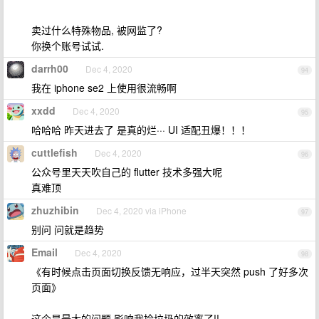
卖过什么特殊物品, 被网监了?
你换个账号试试.
darrh00
Dec 4, 2020
94
我在 iphone se2 上使用很流畅啊
xxdd
Dec 4, 2020
95
哈哈哈 昨天进去了 是真的烂··· UI 适配丑爆！！！
cuttlefish
Dec 4, 2020
96
公众号里天天吹自己的 flutter 技术多强大呢
真难顶
zhuzhibin
Dec 4, 2020 via iPhone
97
别问 问就是趋势
Email
Dec 4, 2020
98
《有时候点击页面切换反馈无响应，过半天突然 push 了好多次
页面》
这个是最大的问题 影响我捡垃圾的效率了!!