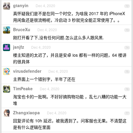
gtanyin
Dec 4, 2020
72
真怀疑我们是不是在同一个时空，为啥我 2017 年的 iPhoneX
用闲鱼还是很流畅呢，冷启动 3 秒就完全能正常使用了。。
BruceXu
Dec 4, 2020
73
刚打开看了下,没有任何问题.怎么这么多人跟风黑.
jsnjfz
Dec 4, 2020
74
楼主知道的太迟了，并且是安卓 ios 都有一样的问题，64 楼讲
的很具体
virusdefender
Dec 4, 2020
75
主界面上一个错别字，半年了还在
TimPeake
Dec 4, 2020
76
淘宝也卡的一批啊。不好好搞购物功能 ，乱七八糟的功能一大
堆
Zhangxiaopa
Dec 4, 2020
77
回复评论有 10h 延迟，被我遇到了。问客服也无果。不清楚这
是有什么逻辑在里面