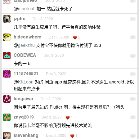
xiaojun996
Dec 3, 2020
24
@
morrieati
加一 然后就卡死了
jzphx
Dec 3, 2020
25
几乎没有原生应用了吧，跨平台真的影响体验
hideonwhere
Dec 3, 2020
2
26
@
geekzhu
支付宝不快你就用微信付钱了 233
CODEWEA
Dec 3, 2020
27
卡的一 bi
1115746521
Dec 3, 2020
28
@
KKLeon
对的,闲鱼 app 经常这样,因为不是原生 android 所以
用起来有点卡
longaiwp
Dec 3, 2020
29
因为用了最先进的 Flutter 啊，楼主现在是有意见？（狗头
znyq2019
Dec 3, 2020
1
30
你说我卡丝毫不影响我引领先进技术潮流
stevenkang
Dec 3, 2020
1
31