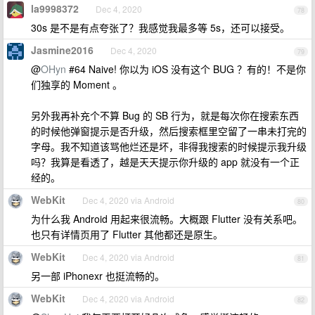
la9998372
Dec 4, 2020
78
30s 是不是有点夸张了？我感觉我最多等 5s，还可以接受。
Jasmine2016
Dec 4, 2020
79
@
OHyn
#64 Naive! 你以为 iOS 没有这个 BUG ？有的！不是你
们独享的 Moment 。
另外我再补充个不算 Bug 的 SB 行为，就是每次你在搜索东西
的时候他弹窗提示是否升级，然后搜索框里空留了一串未打完的
字母。我不知道该骂他烂还是坏，非得我搜索的时候提示我升级
吗？我算是看透了，越是天天提示你升级的 app 就没有一个正
经的。
WebKit
Dec 4, 2020 via Android
80
为什么我 Android 用起来很流畅。大概跟 Flutter 没有关系吧。
也只有详情页用了 Flutter 其他都还是原生。
WebKit
Dec 4, 2020 via Android
81
另一部 iPhonexr 也挺流畅的。
WebKit
Dec 4, 2020 via Android
82