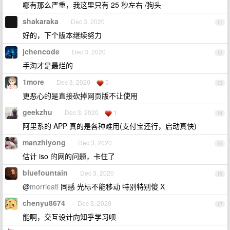
哪有那么严重，我这里只有 25 秒左右 /狗头
shakaraka
Dec 3, 2020
11
好的，下个版本继续努力
jchencode
Dec 3, 2020
12
手淘才是最烂的
1more
Dec 3, 2020
5
13
更恶心的是直接砍掉网页版不让使用
geekzhu
Dec 3, 2020
1
14
阿里系的 APP 真的是各种难用(支付宝还行，启动真快)
manzhiyong
Dec 3, 2020
15
估计 iso 的网的问题，卡住了
bluefountain
Dec 3, 2020
16
@
morrieati
同感 光标不能移动 特别特别傻 X
chenyu8674
Dec 3, 2020
17
能啊，交互设计向知乎学习呗