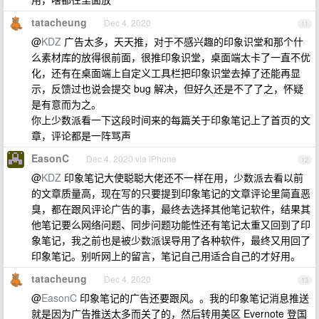
tatacheung
Dec 4, 2020
11
@
KDZ
广告太多，天天推，对于不感兴趣的印象识堂和那个什
么素材库的放得很前面，很推印象识堂，桌面端太卡了一直不优
化，还有在桌面端上自定义工具栏把印象识堂去掉了还能再显
示，反馈过也说会提交 bug 解决，但好久还是不了了之，怀疑
是有意而为之。
你上少数派看一下这段时间来的每篇关于印象笔记上了首页的文
章，评论都是一阵骂声
EasonC
Dec 4, 2020 via iPhone
12
@
KDZ
印象笔记大使聪聪大佬还不一样在用，少数派去看以前
的文章质量高，现在写的只要提到印象笔记的文章评论里简直恶
臭，都在跟风评论广告的事，最终去选择其他笔记软件，结果其
他笔记要么网络问题、同步问题功能性还有笔记太重又回到了印
象笔记，我之前也是被少数派误导用了各种软件，最终又用回了
印象笔记。别听网上的留言，笔记自己用适合自己的才好用。
tatacheung
Dec 4, 2020
13
@
EasonC
印象笔记的广告还要跟风。。我的印象笔记消息推送
就是因为广告推送太多而关了的，然后转用美区 Evernote 登国