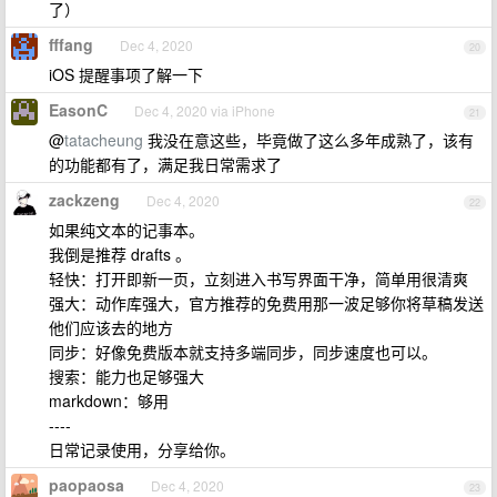
了）
fffang
Dec 4, 2020
20
iOS 提醒事项了解一下
EasonC
Dec 4, 2020 via iPhone
21
@
tatacheung
我没在意这些，毕竟做了这么多年成熟了，该有
的功能都有了，满足我日常需求了
zackzeng
Dec 4, 2020
22
如果纯文本的记事本。
我倒是推荐 drafts 。
轻快：打开即新一页，立刻进入书写界面干净，简单用很清爽
强大：动作库强大，官方推荐的免费用那一波足够你将草稿发送
他们应该去的地方
同步：好像免费版本就支持多端同步，同步速度也可以。
搜索：能力也足够强大
markdown：够用
----
日常记录使用，分享给你。
paopaosa
Dec 4, 2020
23