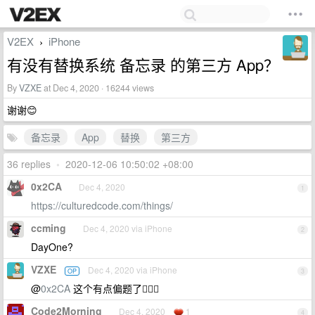
V2EX
iPhone
›
有没有替换系统 备忘录 的第三方 App？
By
VZXE
at Dec 4, 2020 · 16244 views
谢谢😊
备忘录
App
替换
第三方
36 replies
•
2020-12-06 10:50:02 +08:00
0x2CA
Dec 4, 2020
1
https://culturedcode.com/things/
ccming
Dec 4, 2020 via iPhone
2
DayOne?
VZXE
Dec 4, 2020 via iPhone
OP
3
@
0x2CA
这个有点偏题了🤦🏻‍♂️
Code2Morning
Dec 4, 2020
1
4