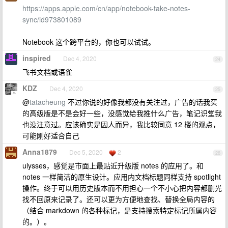
https://apps.apple.com/cn/app/notebook-take-notes-
sync/id973801089
Notebook 这个跨平台的，你也可以试试。
inspired
Dec 4, 2020
24
飞书文档或语雀
KDZ
Dec 4, 2020
25
@
tatacheung
不过你说的好像我都没有关注过，广告的话我买
的高级版是不是会好一些，没感觉给我推什么广告，笔记识堂我
也没注意过。应该确实是因人而异，我比较同意 12 楼的观点，
可能刚好适合自己
Anna1879
Dec 5, 2020
2
26
ulysses，感觉是市面上最贴近升级版 notes 的应用了。和
notes 一样简洁的原生设计。应用内文档标题同样支持 spotlight
操作。终于可以用历史版本而不用担心一个不小心把内容都删光
找不回原来记录了。还可以更为方便地查找、替换全局内容的
（结合 markdown 的各种标记，是支持搜索特定标记所属内容
的。）。