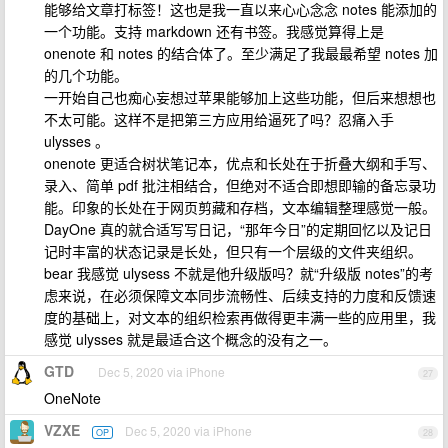
能够给文章打标签！这也是我一直以来心心念念 notes 能添加的
一个功能。支持 markdown 还有书签。我感觉算得上是
onenote 和 notes 的结合体了。至少满足了我最最希望 notes 加
的几个功能。
一开始自己也痴心妄想过苹果能够加上这些功能，但后来想想也
不太可能。这样不是把第三方应用给逼死了吗？忍痛入手
ulysses 。
onenote 更适合树状笔记本，优点和长处在于折叠大纲和手写、
录入、简单 pdf 批注相结合，但绝对不适合即想即输的备忘录功
能。印象的长处在于网页剪藏和存档，文本编辑整理感觉一般。
DayOne 真的就合适写写日记，“那年今日”的定期回忆以及记日
记时丰富的状态记录是长处，但只有一个层级的文件夹组织。
bear 我感觉 ulysess 不就是他升级版吗？就“升级版 notes”的考
虑来说，在必须保障文本同步流畅性、后续支持的力度和反馈速
度的基础上，对文本的组织检索再做得更丰满一些的应用里，我
感觉 ulysses 就是最适合这个概念的没有之一。
GTD
Dec 5, 2020 via iPhone
27
OneNote
VZXE
Dec 5, 2020 via iPhone
OP
28