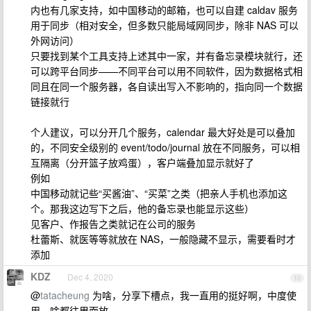
内也有几家支持，如中国移动的邮箱，也可以自建 caldav 服务
用于同步（相对安全，但多数只能局域网同步，除非 NAS 可以
外网访问）
只要找到某个工具支持上述其中一家，并有备忘录模块就行，还
可以跨平台同步——不同平台可以用不同软件，因为数据格式相
同且在同一个服务器，各自读出写入不影响的，指向同一个数据
链接就行
个人建议，可以分开几个服务，calendar 最大好处是可以叠加
的，不同安全级别的 event/todo/journal 放在不同服务，可以相
互隔离（分开篮子放鸡蛋），客户端叠加显示就好了
例如
中国移动就记些“买酱油”、“买菜”之类（把亲人手机也添加这
个。那我这边写下之后，他的备忘录也能显示这些）
见客户、作报告之类就记在公司的服务
杜蕾斯、就医等等就放在 NAS，一般隐藏不显示，需要看时才
添加
KDZ
Dec 4, 2020
10
@
tatacheung
为啥，分享下槽点，我一直用的挺好啊，中度使
用，啥都往里面放