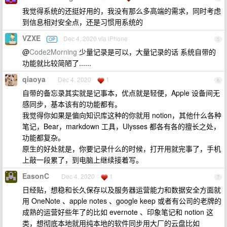
我觉得系统的还挺好用的，我没有那么多高端的需求，同时考虑
到信息相对安全点，还是习惯用系统的
VZXE
Dec 4, 2020 via iPhone
OP
5
@
Code2Morning
少量记录是可以，大量记录的话 系统自带的
功能就比较简陋了......
qiaoya
Dec 4, 2020
1
6
自带的备忘录其实就是记事本，优点就是轻便，Apple 设备间无
感同步，基本该有的功能都有。
我觉得你如果是偏向知识库这种的你就用 notion，其他什么各种
笔记，Bear，markdown 工具，Ulysses 都各有各的擅长之处，
功能都复杂。
原生的好处就是，你要记录什么的时候，打开用就完事了，手机
上敲一段累了，到电脑上继续接着写。
EasonC
Dec 4, 2020
1
7
日经贴，想稳和长久保存以及服务器运营能力和数据安全方面就
用 OneNote 、apple notes 、google keep 或者有公司的老牌的
成熟的运营好些年了的比如 evernote 、印象笔记和 notion 这
类，想彻底本地就用纯本地的软件同步用大厂的云盘比如