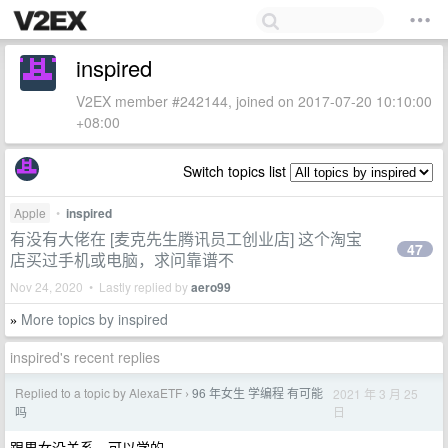
inspired
V2EX member #242144, joined on 2017-07-20 10:10:00
+08:00
Switch topics list
Apple
•
inspired
有没有大佬在 [麦克先生腾讯员工创业店] 这个淘宝
47
店买过手机或电脑，求问靠谱不
Nov 24, 2020 • Lastly replied by
aero99
More topics by inspired
»
inspired's recent replies
Replied to a topic by AlexaETF
96 年女生 学编程 有可能
2021 年 3 月 25
›
日
吗
跟男女没关系，可以学的