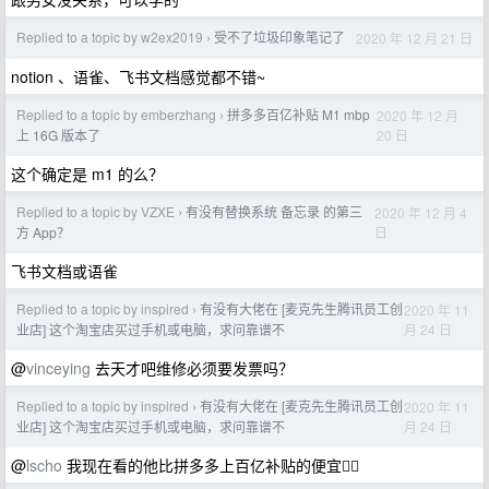
Replied to a topic by w2ex2019
受不了垃圾印象笔记了
2020 年 12 月 21 日
›
notion 、语雀、飞书文档感觉都不错~
Replied to a topic by emberzhang
拼多多百亿补贴 M1 mbp
2020 年 12 月
›
20 日
上 16G 版本了
这个确定是 m1 的么？
Replied to a topic by VZXE
有没有替换系统 备忘录 的第三
2020 年 12 月 4
›
日
方 App？
飞书文档或语雀
Replied to a topic by inspired
有没有大佬在 [麦克先生腾讯员工创
2020 年 11
›
月 24 日
业店] 这个淘宝店买过手机或电脑，求问靠谱不
@
vinceying
去天才吧维修必须要发票吗？
Replied to a topic by inspired
有没有大佬在 [麦克先生腾讯员工创
2020 年 11
›
月 24 日
业店] 这个淘宝店买过手机或电脑，求问靠谱不
@
lscho
我现在看的他比拼多多上百亿补贴的便宜🤦‍♂️