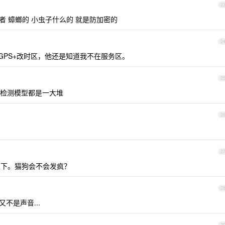
2
者 蟑螂的 小虫子什么的 就是防加密的
2
fakeGPS+改时区，他还是知道我不在服务区。
2
检测模型都是一大堆
2
2
 以下。猫狗会不会发疯？
2
不是声音...
2