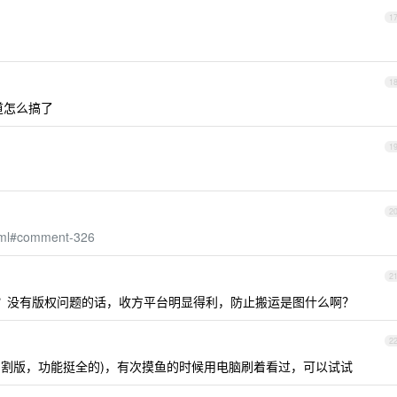
1
1
道怎么搞了
1
2
html#comment-326
2
？没有版权问题的话，收方平台明显得利，防止搬运是图什么啊？
2
是国内阉割版，功能挺全的)，有次摸鱼的时候用电脑刷着看过，可以试试