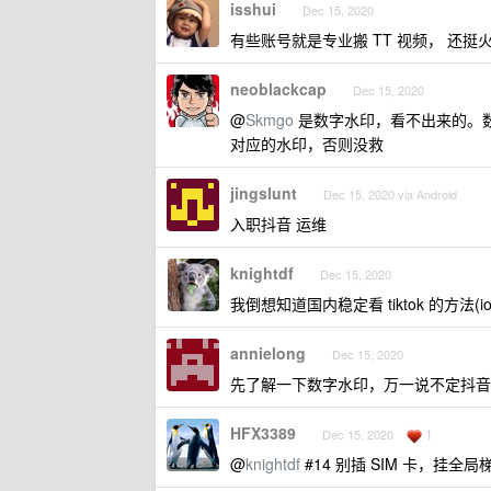
isshui
Dec 15, 2020
有些账号就是专业搬 TT 视频， 还挺
neoblackcap
Dec 15, 2020
@
Skmgo
是数字水印，看不出来的。
对应的水印，否则没救
jingslunt
Dec 15, 2020 via Android
入职抖音 运维
knightdf
Dec 15, 2020
我倒想知道国内稳定看 tiktok 的方法(io
annielong
Dec 15, 2020
先了解一下数字水印，万一说不定抖音
HFX3389
1
Dec 15, 2020
@
knightdf
#14 别插 SIM 卡，挂全