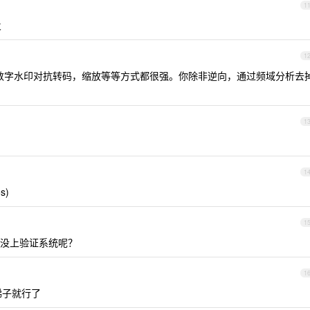
1
火
1
数字水印对抗转码，缩放等等方式都很强。你除非逆向，通过频域分析去
1
1
s)
1
没上验证系统呢？
1
局梯子就行了