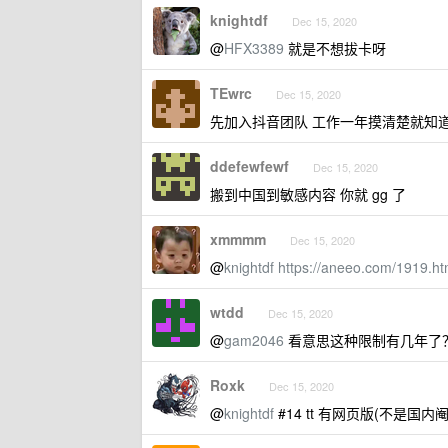
knightdf
Dec 15, 2020
@
HFX3389
就是不想拔卡呀
TEwrc
Dec 15, 2020
先加入抖音团队 工作一年摸清楚就知
ddefewfewf
Dec 15, 2020
搬到中国到敏感内容 你就 gg 了
xmmmm
Dec 15, 2020
@
knightdf
https://aneeo.com/1919.
wtdd
Dec 15, 2020
@
gam2046
看意思这种限制有几年了
Roxk
Dec 15, 2020
@
knightdf
#14 tt 有网页版(不