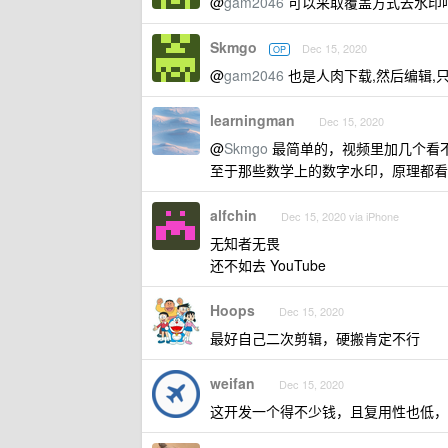
@
gam2046
可以采取覆盖方式去水印吧
Skmgo
Dec 15, 2020
OP
@
gam2046
也是人肉下载,然后编辑,
learningman
Dec 15, 2020
@
Skmgo
最简单的，视频里加几个看
至于那些数学上的数字水印，原理都看
alfchin
Dec 15, 2020 via iPhone
无知者无畏
还不如去 YouTube
Hoops
Dec 15, 2020
最好自己二次剪辑，硬搬肯定不行
weifan
Dec 15, 2020
这开发一个得不少钱，且复用性也低，