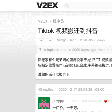
V2EX
程序员
›
Tiktok 视频搬迁到抖音
Skmgo
·
Dec 15, 2020
· 8586 views
This topic created in 2060 days ago, the inf
回老家有个兄弟闲的蛋疼没事干,想把 TT 视频搬迁
标指定位置操作),音频分离,合成,字幕编辑搬运, 另外结
谁做的话可以报价下.
40 replies
•
2020-12-17 23:54:38 +08:00
jerrypp
2
Dec 15, 2020 via Android
一口价，一千万。