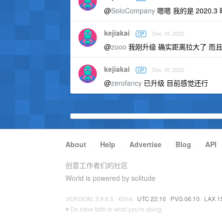
@
SoloCompany
嗯嗯 我的是 2020.
kejiakai
Dec 18, 2020
OP
@
zooo
我刚升级 确实距离拉大了 而且 u
kejiakai
Dec 18, 2020
OP
@
zerofancy
已升级 目前感觉还行
About
·
Help
·
Advertise
·
Blog
·
API
创意工作者们的社区
World is powered by solitude
VERSION: 3.9.8.5 · 42ms ·
UTC 22:10
·
PVG 06:10
·
LAX 1
♥ Do have faith in what you're doing.