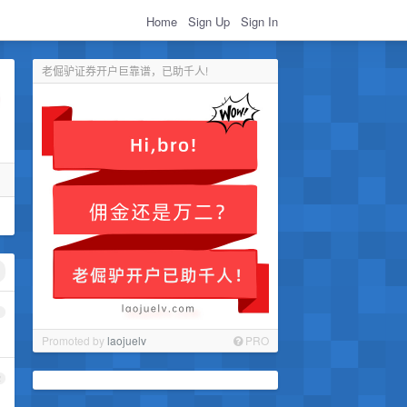
Home
Sign Up
Sign In
老倔驴证券开户巨靠谱，已助千人!
1
Promoted by
laojuelv
PRO
2