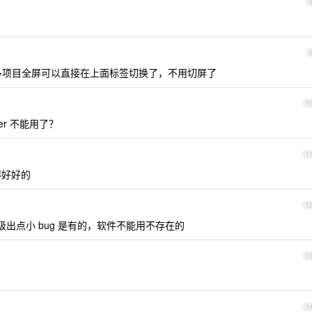
udio 开多项目全屏可以直接在上面标签切换了，不用切屏了
1
er 不能用了？
1
得好好的
1
级出点小 bug 是有的，软件不能用不存在的
1
1