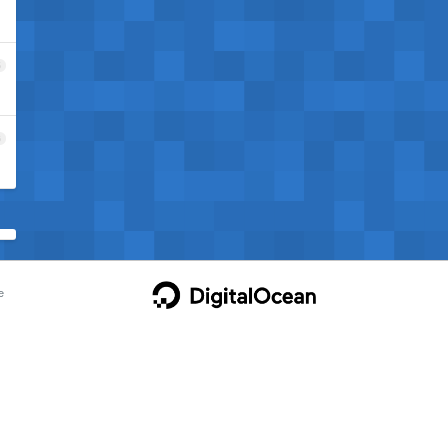
5
6
e