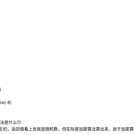
)
ice(-8)
法是什么🥺
列自增产生的，返回值看上去就是随机数，但实际是加密算法算出来，由于加密算