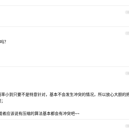
1
1
吗？
1
那概率小到只要不是特意针对，基本不会发生冲突的情况，所以放心大胆的
题；
，或者应该说有压缩的算法基本都会有冲突吧~~
1