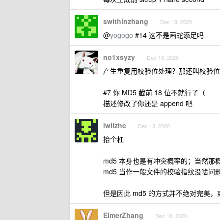
swithinzhang
Dec 18, 2020
@
yogogo
#14 这不是画蛇添足吗
no1xsyzy
Dec 18, 2020
产生重复用校验位处理？那还叫校验位
#7 你 MD5 截前 18 位不就行了（
描述修改了你还是 append 吧
lwlizhe
Dec 18, 2020
抬个杠
md5 本身也是有冲突概率的；当然
md5 当作一般文件的校验指纹没啥问
但是因此 md5 的方式并不绝对完美
ElmerZhang
Dec 18, 2020