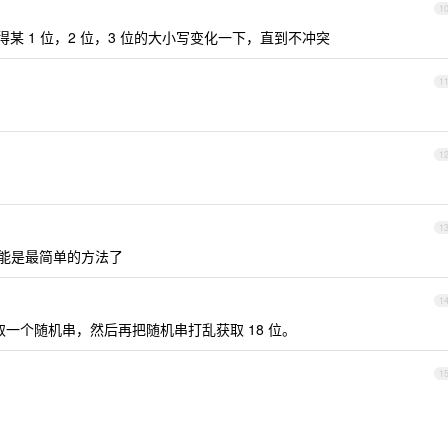
1
得某 1 位，2 位，3 位的大小写变化一下，直到不冲突
1
1
1
能是最简单的方法了
1
))获取一个随机串，然后再把随机串打乱获取 18 位。
1