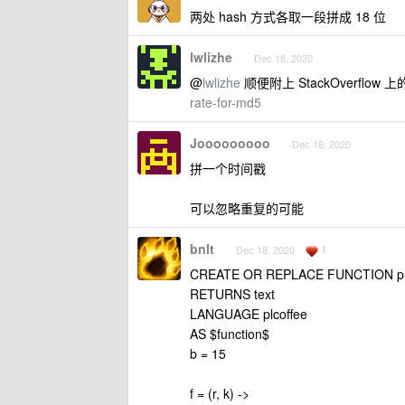
两处 hash 方式各取一段拼成 18 位
lwlizhe
Dec 18, 2020
@
lwlizhe
顺便附上 StackOverflow 
rate-for-md5
Jooooooooo
Dec 18, 2020
拼一个时间戳
可以忽略重复的可能
bnlt
1
Dec 18, 2020
CREATE OR REPLACE FUNCTION publi
RETURNS text
LANGUAGE plcoffee
AS $function$
b = 15
f = (r, k) ->