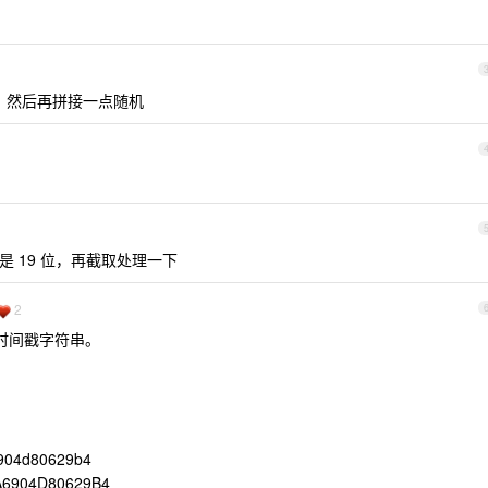
数字）然后再拼接一点随机
好像是 19 位，再截取处理一下
2
密时间戳字符串。
904d80629b4
6904D80629B4