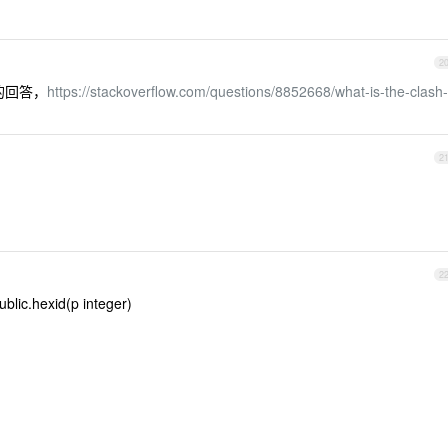
2
上的回答，
https://stackoverflow.com/questions/8852668/what-is-the-clash-
2
2
c.hexid(p integer)