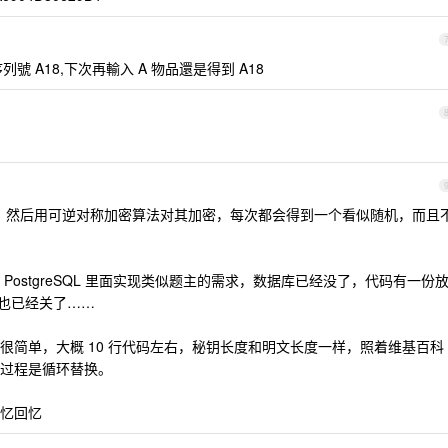
列號 A18,下次再輸入 A 物品還是得到 A18
样的序列，然后用可逆对称加密算法对其加密，每次都会得到一个看似随机，而且
ostgreSQL 里面实现类似题主的需求，数据库已经没了，代码有一份
站也已经关了……
很简单，大概 10 行代码左右，秘钥长度和明文长度一样，照着维基百科
过程是循环替换。
忆回忆