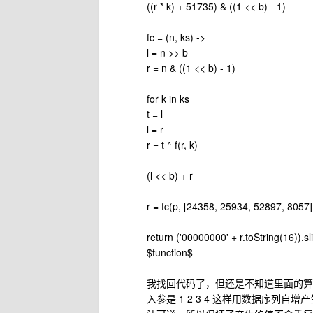
((r * k) + 51735) & ((1 << b) - 1)
fc = (n, ks) ->
l = n >> b
r = n & ((1 << b) - 1)
for k in ks
t = l
l = r
r = t ^ f(r, k)
(l << b) + r
r = fc(p, [24358, 25934, 52897, 8057]
return ('00000000' + r.toString(16)).sl
$function$
我找回代码了，但还是不知道里面的算
入参是 1 2 3 4 这样用数据序