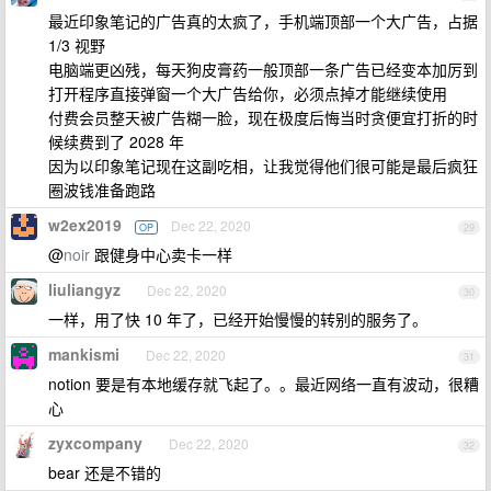
最近印象笔记的广告真的太疯了，手机端顶部一个大广告，占据
1/3 视野
电脑端更凶残，每天狗皮膏药一般顶部一条广告已经变本加厉到
打开程序直接弹窗一个大广告给你，必须点掉才能继续使用
付费会员整天被广告糊一脸，现在极度后悔当时贪便宜打折的时
候续费到了 2028 年
因为以印象笔记现在这副吃相，让我觉得他们很可能是最后疯狂
圈波钱准备跑路
w2ex2019
Dec 22, 2020
OP
29
@
noir
跟健身中心卖卡一样
liuliangyz
Dec 22, 2020
30
一样，用了快 10 年了，已经开始慢慢的转别的服务了。
mankismi
Dec 22, 2020
31
notion 要是有本地缓存就飞起了。。最近网络一直有波动，很糟
心
zyxcompany
Dec 22, 2020
32
bear 还是不错的