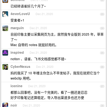
22
已经转语雀好几个月了~
4everLoveU
Dec 21, 2020
23
受害者+1
marguin
Dec 21, 2020
24
目前印象主要以采集网页为主，居然我专业版到 2025 年，草率
了～
Mac 自带的 notes 就挺好用的。
inspired
Dec 21, 2020
25
notion 、语雀、飞书文档感觉都不错~
CyberNexus
Dec 21, 2020
26
妈的我买了 10 年楼主你怎么不早发帖子，我现在就把它当个
webclip 用吧。
icenine
Dec 21, 2020
27
都那么回事吧，没有一个完美的，看了一圈还是忍忍
好歹印象笔记还算稳定，导入导出渠道多也还方便
noir
Dec 21, 2020
28