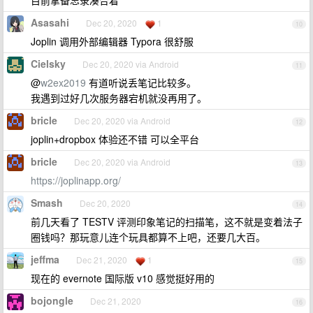
目前拿备忘录凑合着
Asasahi
Dec 20, 2020
1
10
Joplin 调用外部编辑器 Typora 很舒服
Cielsky
Dec 20, 2020 via Android
11
@
w2ex2019
有道听说丢笔记比较多。
我遇到过好几次服务器宕机就没再用了。
bricle
Dec 20, 2020 via Android
12
joplin+dropbox 体验还不错 可以全平台
bricle
Dec 20, 2020 via Android
13
https://joplinapp.org/
Smash
Dec 20, 2020
14
前几天看了 TESTV 评测印象笔记的扫描笔，这不就是变着法子
圈钱吗？那玩意儿连个玩具都算不上吧，还要几大百。
jeffma
Dec 21, 2020
1
15
现在的 evernote 国际版 v10 感觉挺好用的
bojongle
Dec 21, 2020
16