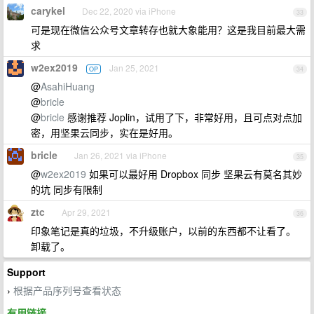
carykel
Dec 22, 2020 via iPhone
33
可是现在微信公众号文章转存也就大象能用？这是我目前最大需
求
w2ex2019
Jan 25, 2021
OP
34
@
AsahiHuang
@
bricle
@
bricle
感谢推荐 Joplin，试用了下，非常好用，且可点对点加
密，用坚果云同步，实在是好用。
bricle
Jan 26, 2021 via iPhone
35
@
w2ex2019
如果可以最好用 Dropbox 同步 坚果云有莫名其妙
的坑 同步有限制
ztc
Apr 29, 2021
36
印象笔记是真的垃圾，不升级账户，以前的东西都不让看了。
卸载了。
Support
根据产品序列号查看状态
›
有用链接