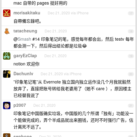
mac 自带的 pages 挺好用的
morisakitaku
Dec 21, 2020 via iPhone
17
自帶備忘錄吧。
tatacheung
Dec 21, 2020
18
@
Smash
#14 印象笔记的笔，感觉每年都会出，然后 testv 每年
都会测一下，然后得出结论都是垃圾😂
garyEzClap
Dec 21, 2020
19
notion 欢迎你
Dachunlv
Dec 21, 2020 via iPhone
20
”印象笔记笔”从 Evernote 独立国内独立运作没几个月我就毅然
放弃了，直接把账号转给我老婆用了（她不 care ），原因楼主
已经替我说了
p2007
Dec 21, 2020
21
印象笔记中国版确实垃圾，中国版的几个所谓「独有」功能没一
个能做完成的，弄个半成品就出来圈钱，还时不时强行广告，估
计离死不远了。
senhone
Dec 21, 2020