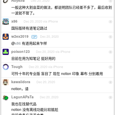
Roykira
Dec 20, 2020
3
一般这种大割韭菜的做法，都说明团队已经差不多了，最后收割
一波就不管了。
x86
Dec 20, 2020 via iPhone
4
国际版转有道笔记路过
w2ex2019
Dec 20, 2020
OP
5
@
x86
有道用起来乍样
poison123
Dec 20, 2020 via iPhone
6
目前在用为知笔记 挺好用的
Tough
Dec 20, 2020 via iPhone
7
可怜十年的专业版 盲目了 现在 notion 印象 幕布 分别着用
kawaiidora
Dec 20, 2020
8
notion，请
LagunAPaTa
Dec 20, 2020
9
我也在找替代品
notion 没有离线功能比较尴尬