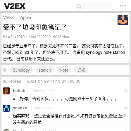
V2EX
Apple
›
受不了垃圾印象笔记了
By
w2ex2019
at Dec 20, 2020 · 6015 views
已经是专业用户了，还是无处不在的广告。 这公司实在太没底线了。
虽然订阅到 23 年了，但坚决不用了。 准备用 synology note station
替代。 目前试用下来还挺香。
Synology
station
Note
订阅
36 replies
•
2021-04-29 14:19:31 +08:00
hefish
Dec 20, 2020
1
e....好像广告确实多。。。。可是刚双十一买了 5 年。。。
seanxx
Dec 20, 2020
2
确实辣鸡... 点进去全是推荐开会员,不如有道云笔记免费版,至少
没有恶心的骚扰