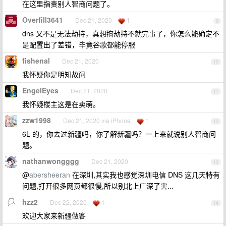
在这里指责别人智商问题了。
Overfill3641
Dec 21, 2020
1
9
dns 又不是无法劫持，真想搞劫持不就完事了，你怎么能确定不
是配置出了差错，毕竟谷歌都能停服
fishenal
Dec 21, 2020
10
我怀疑你是明知故问
EngelEyes
Dec 21, 2020
11
我怀疑楼主这是在卖萌。
zzw1998
Dec 21, 2020 via iPhone
1
12
6L 的，你去过新疆吗，你了解新疆吗？一上来就说别人智商问
题。
nathanwongggg
Dec 21, 2020
13
@
abersheeran
在深圳,其实我也感觉深圳电信 DNS 这几天特有
问题,打开很多网页都很慢,所以别北上广深了害...
hzz2
Dec 22, 2020
1
14
欢迎大家来新疆做客