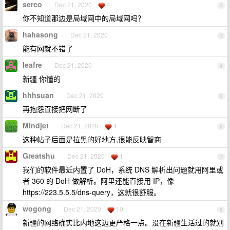
serco
Dec 21, 2020
4
2
你不知道那边是局域网中的局域网吗？
hahasong
Dec 21, 2020
3
能有网就不错了
leafre
Dec 21, 2020
4
新疆 你懂的
hhhsuan
Dec 21, 2020
5
再抱怨直接把网断了
Mindjet
Dec 21, 2020
4
6
这种帖子后面是拉黑的好地方,很能反映智商
Greatshu
Dec 21, 2020
1
7
我们的软件最近内置了 DoH，系统 DNS 解析出问题就用阿里或
者 360 的 DoH 做解析。阿里还能直接用 IP，像
https://223.5.5.5/dns-query，这就很舒服。
wogong
Dec 21, 2020
10
8
新疆的网络确实比内地这边更严格一点。没在新疆生活过的就别