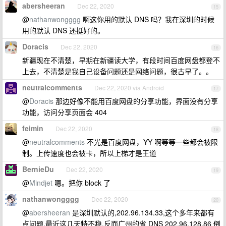
abersheeran
Dec 22, 2020
15
@
nathanwongggg
啊这你用的默认 DNS 吗？我在深圳的时候
用的默认 DNS 还挺好的。
Doracis
Dec 22, 2020
16
新疆现在不清楚，早期在新疆读大学，有段时间百度网盘都登不
上去，不清楚是我自己设备问题还是网络问题，很古早了。。
neutralcomments
Dec 22, 2020 via Android
17
@
Doracis
那边好像不能用百度网盘的分享功能，界面没有分享
功能，访问分享页面会 404
feimin
Dec 22, 2020
18
@
neutralcomments
不光是百度网盘，YY 啊等等一些都会被限
制。上传速度也会被卡，所以上梯才是王道
BernieDu
Dec 22, 2020
19
@
Mindjet
嗯。把你 block 了
nathanwongggg
Dec 22, 2020
20
@
abersheeran
是深圳默认的,202.96.134.33,这个多年来都有
点问题,最近这几天特不稳.反而广州的省 DNS 202.96.128.86 倒