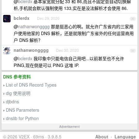
@
bclerdx
基本家宽就分配 33 和 86,而且不固定会自动切换解
析,手机就会默认强制使用 133,实在是没法解析才会使用 86.
bclerdx
Dec 29, 2020
30
@
nathanwongggg
那是挺恶心的啊。就允许广东省内的三家用
户使用他家的 DNS 解析，还是就限制广东省外的任何运营商用
户 DNS 解析？
nathanwongggg
Dec 30, 2020
31
@
bclerdx
我印象中只能电信自己用吧...以前甚至也不允许
PING,现在倒是可以 PING 这堆 IP.
DNS 参考资料
List of DNS Record Types
›
dig 使用说明
›
djbdns
›
DNS Parameters
›
dnslib for Python
›
Advertisement
© 2026 V2EX · 69ms · 3.9.8.5
About
·
Language