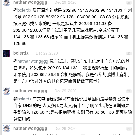
nathanwongggg
Dec 29, 2020
26
@
bclerdx
反正深圳的就是 202.96.134.33/202.96.134.133,广州
的是 202.96.128.86/202.96.128.166/202.96.128.68.分配貌似
按照宽带类型来的吧.一般是默认主 202.96.134.33 备
202.96.128.86.但是有试过用了几天游戏宽带,变成分配了
134.133 和 128.68 结尾的.而手机上蜂窝数据则是 134.133 和
128.86.
bclerdx
Dec 29, 2020
27
@
nathanwongggg
我有试过，感觉广东电信对非广东电信的其
它 ISP，如果使用 202.96.134.133 ，将出现解析超时的问题，
如果使用 202.96.128.68 会拒绝解析。我是帝都的鹏博士宽带。
是广东电信对外省的其它运营商解析做了限制？
nathanwongggg
Dec 29, 2020
28
@
bclerdx
广东电信我记得以前看谁说过是国内最早禁外省使用
自家 DNS 的吧,人太多压力太大,有十年了啊至少.我在深圳如果
手动输入 128.68 也是被拒绝解析,实测只有 33,86,133 是可以随
意使用的.
nathanwongggg
Dec 29, 2020
29