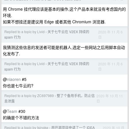
用 Chrome 挂代理应该是基本的操作,这个产品本来就没有考虑国内的
环境.
如果不想挂还是建议用 Edge 或者其他 Chromium 浏览器.
Replied to a topic by Livid
关于七牛云在 V2EX 持续的
2020 年 11 月 6
›
日
spam 行为
我猜测这些信息的发送者可能是机器人,选定一些网站之后用脚本自动
化发布了.
Replied to a topic by Livid
关于七牛云在 V2EX 持续的
2020 年 11 月 6
›
日
spam 行为
@
niaoren
#5
你也是七牛云的?
Replied to a topic by ZC697989
整了个备用手机，防止信
2020 年 10 月 11
›
日
息泄露
@
Team
#30
的确是个不错的方法
Replied to a topic by tsingke
用开源项目申请了一个 IDEA
2020 年 10 月
›