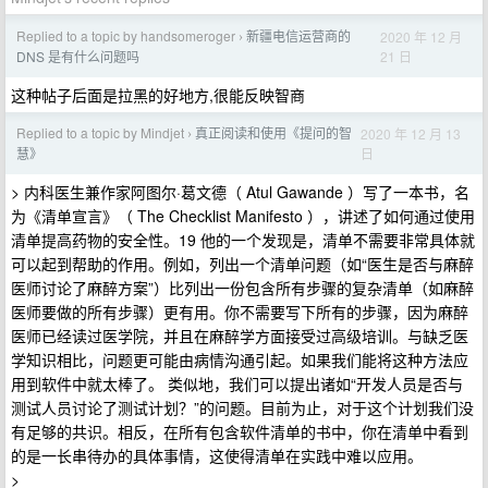
Replied to a topic by handsomeroger
新疆电信运营商的
2020 年 12 月
›
21 日
DNS 是有什么问题吗
这种帖子后面是拉黑的好地方,很能反映智商
Replied to a topic by Mindjet
真正阅读和使用《提问的智
2020 年 12 月 13
›
日
慧》
> 内科医生兼作家阿图尔·葛文德（ Atul Gawande ）写了一本书，名
为《清单宣言》（ The Checklist Manifesto ），讲述了如何通过使用
清单提高药物的安全性。19 他的一个发现是，清单不需要非常具体就
可以起到帮助的作用。例如，列出一个清单问题（如“医生是否与麻醉
医师讨论了麻醉方案”）比列出一份包含所有步骤的复杂清单（如麻醉
医师要做的所有步骤）更有用。你不需要写下所有的步骤，因为麻醉
医师已经读过医学院，并且在麻醉学方面接受过高级培训。与缺乏医
学知识相比，问题更可能由病情沟通引起。如果我们能将这种方法应
用到软件中就太棒了。 类似地，我们可以提出诸如“开发人员是否与
测试人员讨论了测试计划？”的问题。目前为止，对于这个计划我们没
有足够的共识。相反，在所有包含软件清单的书中，你在清单中看到
的是一长串待办的具体事情，这使得清单在实践中难以应用。
>