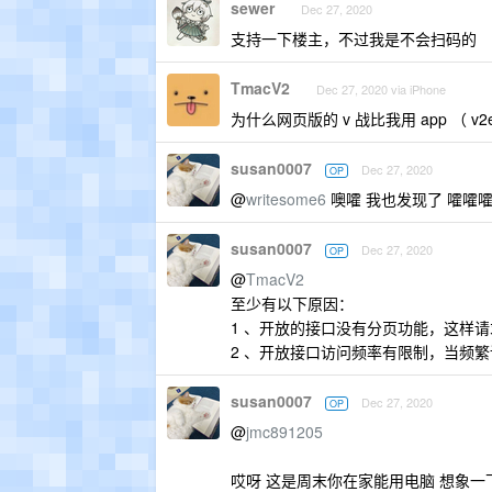
sewer
Dec 27, 2020
支持一下楼主，不过我是不会扫码的
TmacV2
Dec 27, 2020 via iPhone
为什么网页版的 v 战比我用 app （ v
susan0007
Dec 27, 2020
OP
@
writesome6
噢嚯 我也发现了 嚯嚯嚯
susan0007
Dec 27, 2020
OP
@
TmacV2
至少有以下原因：
1 、开放的接口没有分页功能，这样
2 、开放接口访问频率有限制，当频
susan0007
Dec 27, 2020
OP
@
jmc891205
哎呀 这是周末你在家能用电脑 想象一下