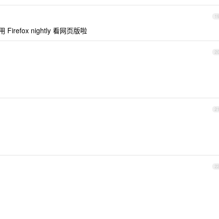
1
efox nightly 看网页版啦
2
2
2