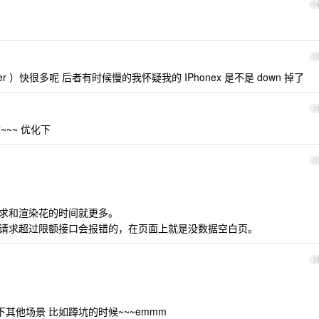
1
1
2er ）快很多呢 后者有时候慢的我怀疑我的 IPhonex 是不是 down 掉了
1
~~~ 优化下
1
请求和渲染花的时间就更多。
繁请求超过限额接口会报错的，在页面上就是没数据空白页。
1
其他场景 比如蹲坑的时候~~~emmm