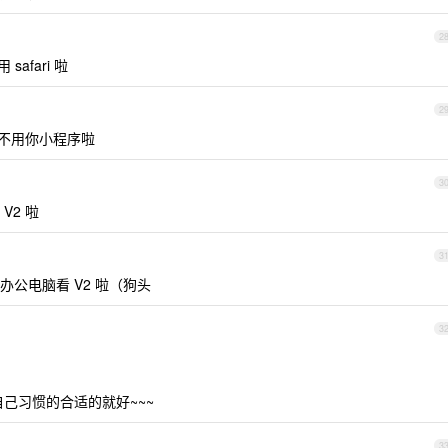
2
afari 啦
2
是不用你小程序啦
3
V2 啦
3
公电脑看 V2 啦（狗头
3
己习惯的合适的就好~~~
3