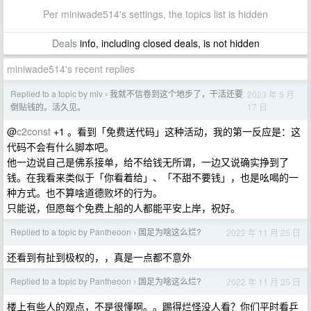
Per miniwade514's settings, the topics list is hidden
Deals
info, including closed deals, is not hidden
miniwade514's recent replies
Replied to a topic by miv
我就不信卷到这个地步了，干活还要
2023 年 5 月
›
17 日
倒贴钱的。活久见。
@
c2const
+1 。看到「免费送代码」这种活动，我的第一反应是：这
代码不会有什么脚本吧。
他一边说自己是佛系接单，给不给钱无所谓，一边又说确实挣到了
钱。在我看来类似于「你看着给」、「不甜不要钱」，也是吆喝的一
种方式。也不算啥道德败坏的行为。
只能说，但愿每个免费上船的人都能平安上岸，祝好。
Replied to a topic by Pantheoon
国足为啥这么烂?
2022 年 11 月 25 日
›
还看到有扯到极权的，，真是一点都不意外
Replied to a topic by Pantheoon
国足为啥这么烂?
2022 年 11 月 25 日
›
楼上有些人的观点，不是很懂啊。。踢得烂怪没人看？你们平时看乒