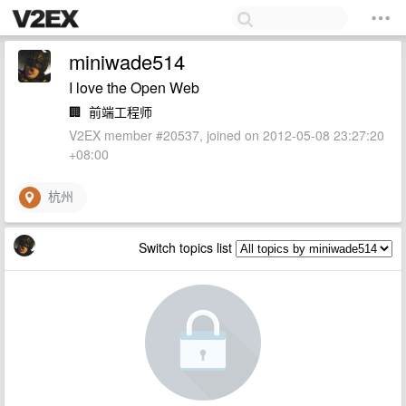
miniwade514
I love the Open Web
🏢
前端工程师
V2EX member #20537, joined on 2012-05-08 23:27:20
+08:00
杭州
Switch topics list