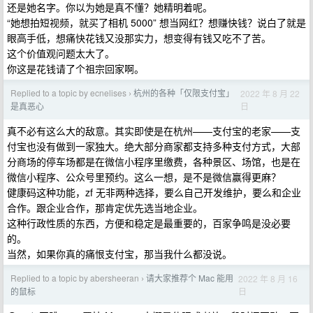
还是她名字。你以为她是真不懂？她精明着呢。
“她想拍短视频，就买了相机 5000” 想当网红？想赚快钱？说白了就是
眼高手低，想痛快花钱又没那实力，想变得有钱又吃不了苦。
这个价值观问题太大了。
你这是花钱请了个祖宗回家啊。
Replied to a topic by ecnelises
杭州的各种「仅限支付宝」
2022 年 8 月 22
›
日
是真恶心
真不必有这么大的敌意。其实即使是在杭州——支付宝的老家——支
付宝也没有做到一家独大。绝大部分商家都支持多种支付方式，大部
分商场的停车场都是在微信小程序里缴费，各种景区、场馆，也是在
微信小程序、公众号里预约。这么一想，是不是微信赢得更麻？
健康码这种功能，zf 无非两种选择，要么自己开发维护，要么和企业
合作。跟企业合作，那肯定优先选当地企业。
这种行政性质的东西，方便和稳定是最重要的，百家争鸣是没必要
的。
当然，如果你真的痛恨支付宝，那当我什么都没说。
Replied to a topic by abersheeran
请大家推荐个 Mac 能用
2022 年 8 月 16
›
日
的鼠标