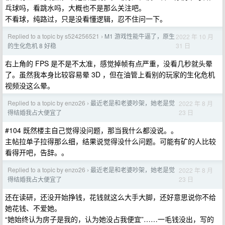
乓球吗，看跳水吗，大概也不是那么关注吧。
不看球，纯路过，只是没看懂逻辑，忍不住问一下。
Replied to a topic by s524256521
M1 游戏性能牛逼了，原生
2022 年 10 月
›
31 日
的生化危机 8 好稳
右上角的 FPS 是不是不太准，感觉掉帧有点严重，没看几秒就头晕
了。虽然我本身比较容易晕 3D ，但在油管上看别的玩家的生化危机
视频没这么晕。
Replied to a topic by enzo26
最近老是和老婆吵架，她老是觉
2022 年 8 月
›
23 日
得结婚我占大便宜了
#104 既然楼主自己觉得没问题，那当我什么都没说。。
主帖拉单子拉得那么细，结果说觉得没什么问题。可能有矿的人比较
看得开吧，告辞。。
Replied to a topic by enzo26
最近老是和老婆吵架，她老是觉
2022 年 8 月
›
23 日
得结婚我占大便宜了
还在读研，还没开始挣钱，花钱就这么大手大脚，还好意思说你不给
她花钱、不爱她。
“她始终认为房子是我的，认为她没占我便宜”……一毛钱没出，写的