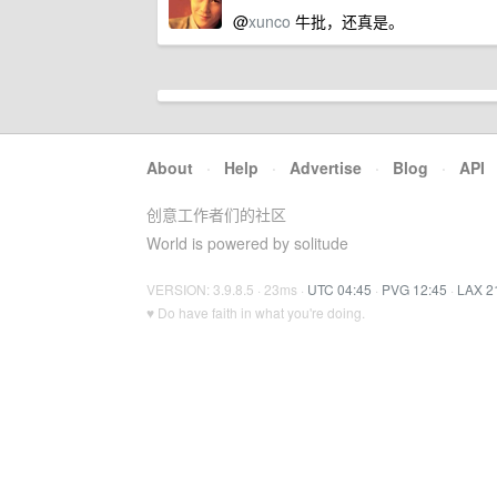
@
xunco
牛批，还真是。
About
·
Help
·
Advertise
·
Blog
·
API
创意工作者们的社区
World is powered by solitude
VERSION: 3.9.8.5 · 23ms ·
UTC 04:45
·
PVG 12:45
·
LAX 2
♥ Do have faith in what you're doing.