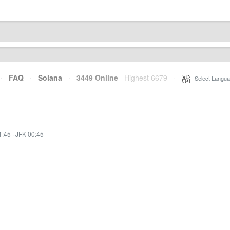
·
FAQ
·
Solana
·
3449 Online
Highest 6679
·
Select Langua
1:45
·
JFK 00:45