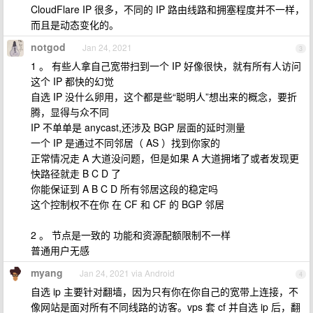
CloudFlare IP 很多，不同的 IP 路由线路和拥塞程度并不一样，
而且是动态变化的。
notgod
Jan 24, 2021
3
1 。 有些人拿自己宽带扫到一个 IP 好像很快，就有所有人访问
这个 IP 都快的幻觉
自选 IP 没什么卵用，这个都是些“聪明人”想出来的概念，要折
腾，显得与众不同
IP 不单单是 anycast,还涉及 BGP 层面的延时测量
一个 IP 是通过不同邻居（ AS ）找到你家的
正常情况走 A 大道没问题，但是如果 A 大道拥堵了或者发现更
快路径就走 B C D 了
你能保证到 A B C D 所有邻居这段的稳定吗
这个控制权不在你 在 CF 和 CF 的 BGP 邻居
2 。 节点是一致的 功能和资源配额限制不一样
普通用户无感
myang
Jan 24, 2021 via Android
4
自选 ip 主要针对翻墙，因为只有你在你自己的宽带上连接，不
像网站是面对所有不同线路的访客。vps 套 cf 并自选 ip 后，翻