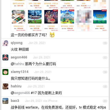
这一页的你都买齐了吗？
qiyong
Jan 29, 2021
16
火纹 种田姬
aegon466
Jan 29, 2021
17
@
hahiru
那两个为什么要打码
xiamy1314
Jan 29, 2021
18
我只想知道打码的是什么。
hahiru
Jan 29, 2021
19
@
aegon466
#17 因为是刷上来的
bao3
Jan 29, 2021 via iPhone
20
战争前线 warface，在线免费游戏，还挺好，tv 模式稳定 40fps