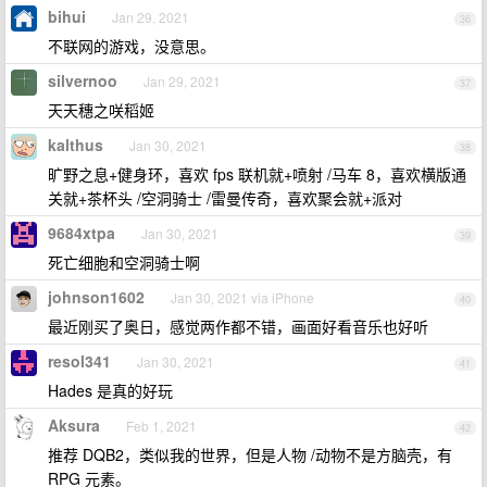
bihui
Jan 29, 2021
36
不联网的游戏，没意思。
silvernoo
Jan 29, 2021
37
天天穗之咲稻姬
kalthus
Jan 30, 2021
38
旷野之息+健身环，喜欢 fps 联机就+喷射 /马车 8，喜欢横版通
关就+茶杯头 /空洞骑士 /雷曼传奇，喜欢聚会就+派对
9684xtpa
Jan 30, 2021
39
死亡细胞和空洞骑士啊
johnson1602
Jan 30, 2021 via iPhone
40
最近刚买了奥日，感觉两作都不错，画面好看音乐也好听
resol341
Jan 30, 2021
41
Hades 是真的好玩
Aksura
Feb 1, 2021
42
推荐 DQB2，类似我的世界，但是人物 /动物不是方脑壳，有
RPG 元素。