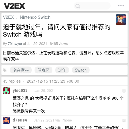
V2EX
Nintendo Switch
›
迫于就地过年，请问大家有值得推荐的
Switch 游戏吗
By
79lawyer
at Jan 29, 2021 · 6465 views
目前已通关塞尔达，正在玩哈迪斯和动森、健身环，想买点游戏过年
宅在家👀
宅在家👀
健身环
过年
Switch
45 replies
•
2021-12-15 11:25:23 +08:00
ylsc633
Jan 29, 2021
1
荒野之息 的 大师模式通关了? 摩托车搞到了么? 呀哈哈 900 个
找齐了?
感觉换号再来一次
d7sus4
Jan 29, 2021 via iPhone
2
闭眼买：奥德赛，火焰纹章，暗黑 3 （没玩过其他平台的话）。