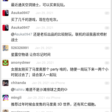
最近通关空洞骑士，可以买来玩玩。
Asuka0947
Jan 29, 2021
27
买了几千的游戏，现在在吃灰。
Asuka0947
Jan 29, 2021
28
@
Asuka0947
还是老任出品的比较耐玩，联机的话我喜欢喷射
战士
526326991
Jan 29, 2021
29
星露空物语 让你忘记时间
anonydmer
Jan 29, 2021
30
女朋友刚买了马里奥那个 party 啥的，随便一局玩下来一两个小
时就过去了；适合家人一起玩
chitanda
Jan 29, 2021 via iPhone
31
@
hahiru
难道不是沙滩排球之类的🐶
mingli
Jan 29, 2021 via iPhone
32
推荐过年时候会发售的马里奥 3D 世界，还有死亡细胞。