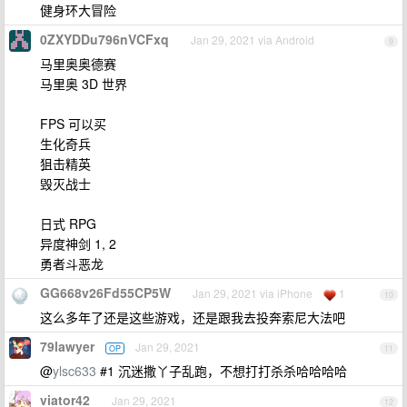
健身环大冒险
0ZXYDDu796nVCFxq
Jan 29, 2021 via Android
9
马里奥奥德赛
马里奥 3D 世界
FPS 可以买
生化奇兵
狙击精英
毁灭战士
日式 RPG
异度神剑 1, 2
勇者斗恶龙
GG668v26Fd55CP5W
Jan 29, 2021 via iPhone
1
10
这么多年了还是这些游戏，还是跟我去投奔索尼大法吧
79lawyer
Jan 29, 2021
OP
11
@
ylsc633
#1 沉迷撒丫子乱跑，不想打打杀杀哈哈哈哈
viator42
Jan 29, 2021
12