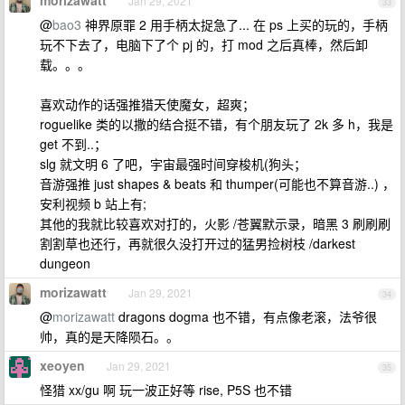
morizawatt
Jan 29, 2021
33
@
bao3
神界原罪 2 用手柄太捉急了... 在 ps 上买的玩的，手柄
玩不下去了，电脑下了个 pj 的，打 mod 之后真棒，然后卸
载。。。
喜欢动作的话强推猎天使魔女，超爽；
roguelike 类的以撒的结合挺不错，有个朋友玩了 2k 多 h，我是
get 不到..；
slg 就文明 6 了吧，宇宙最强时间穿梭机(狗头；
音游强推 just shapes & beats 和 thumper(可能也不算音游..) ，
安利视频 b 站上有;
其他的我就比较喜欢对打的，火影 /苍翼默示录，暗黑 3 刷刷刷
割割草也还行，再就很久没打开过的猛男捡树枝 /darkest
dungeon
morizawatt
Jan 29, 2021
34
@
morizawatt
dragons dogma 也不错，有点像老滚，法爷很
帅，真的是天降陨石。。
xeoyen
Jan 29, 2021
35
怪猎 xx/gu 啊 玩一波正好等 rise, P5S 也不错