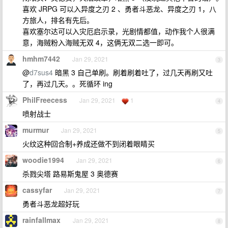
喜欢 JRPG 可以入异度之刃 2 、勇者斗恶龙、异度之刃 1，八
方旅人，排名有先后。
喜欢塞尔达可以入灾厄启示录，光剧情都值，动作我个人很满
意，海贼粉入海贼无双 4，这俩无双二选一即可。
hmhm7442
Jan 29, 2021
3
@
d7sus4
暗黑 3 自己单刷。刷着刷着吐了，过几天再刷又吐
了，再过几天。。死循环 ing
PhilFreecess
Jan 29, 2021
1
4
喷射战士
murmur
Jan 29, 2021
5
火纹这种回合制+养成还做不到闭着眼睛买
woodie1994
Jan 29, 2021
6
杀戮尖塔 路易斯鬼屋 3 奥德赛
cassyfar
Jan 29, 2021
7
勇者斗恶龙超好玩
rainfallmax
Jan 29, 2021
8