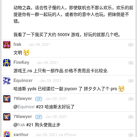
动物之森，适合性子慢的人，即使联机也不那么欢乐，欢乐的前
提是你有一群一起玩的人，或者你的意中人也玩。把妹倒是不
错。
我看了一下我买了大约 5000¥ 游戏，好玩的就那几个吧。
frak
Jan 29, 2021
21
文明
FireKey
Jan 29, 2021
22
游戏王,ns 上只有一部作品.价格不贵而且卡比较全.
Equinoxr
Jan 29, 2021
23
哈迪斯 yyds 已经搓烂一副 joycon 了 拼夕夕入了个 pro
79lawyer
Jan 29, 2021
OP
24
@
Equinoxr
#23 哈迪斯太好玩了
79lawyer
Jan 29, 2021
OP
25
@
frak
#21 狗头使我止步
xarthur
Jan 29, 2021 via iPhone
26