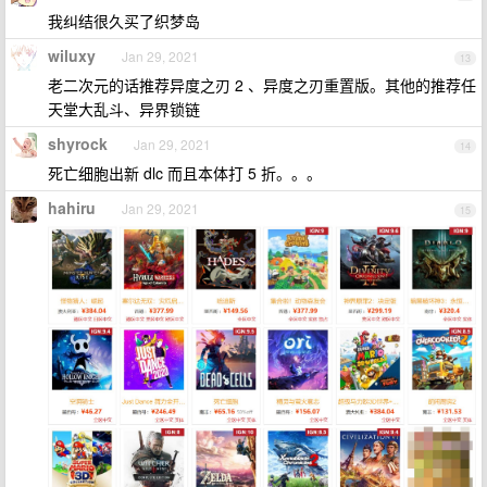
我纠结很久买了织梦岛
wiluxy
Jan 29, 2021
13
老二次元的话推荐异度之刃 2 、异度之刃重置版。其他的推荐任
天堂大乱斗、异界锁链
shyrock
Jan 29, 2021
14
死亡细胞出新 dlc 而且本体打 5 折。。。
hahiru
Jan 29, 2021
15