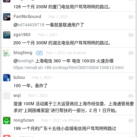
128 一个月 200M 的厦门电信用户骂骂咧咧的路过。
FartNoSound
Feb 1, 2021
37
@
cd744639718
一看就是联通用户了
zgs1983
Feb 1, 2021
38
200 一个月 300M 的湖北电信用户骂骂咧咧的路过。
blogfeng
Feb 1, 2021 via Android
OP
39
@
lovehigh
上海电信 360 一年 电信 100/20 火速办理
https://emall.sh.189.cn/shop/html/30010004/100612.html
bzluu
Feb 1, 2021
40
100 一年，香炸了
wql
Feb 1, 2021
41
提速 100M 活动属于三大运营商应上海市经信委、上海通管局要
求对“上网困难家庭”进行帮扶的一部分，2 月 1 日开始。
rongfutan
Feb 1, 2021 via iPhone
42
199 一个月的广东十五线小县城电信用户骂骂咧咧路过