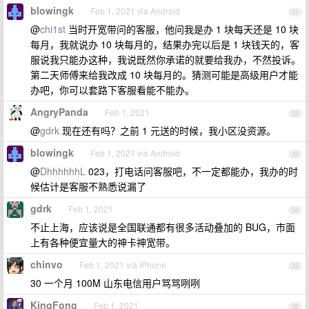
blowingk
Feb 1, 2021 via Android
31
@
chi1st
当时开宽带问的客服，他问我是办 1 块每天还是 10 块
每月，我就说办 10 块每月的，结果办完以后是 1 块钱天的，客
服说我只能办这种，我说既然你承诺的就要给我办，不然投诉。
第二天师傅来给我改成 10 块每月的。猜测可能是高级用户才能
办吧，你可以套路下客服看能不能办。
AngryPanda
Feb 1, 2021
32
@
gdrk
现在还有吗？之前 1 元送的时候，我小区没资源。
blowingk
Feb 1, 2021 via Android
33
@
DhhhhhhL
023，打电话问客服吧，不一定都能办，我办的时
候估计是客服不熟悉说漏了
gdrk
Feb 1, 2021
34
不止上海，应该说是全国联通都有很多活动叠加的 BUG，市面
上有各种便宜量大的神卡神宽带。
chinvo
Feb 1, 2021 via iPhone
35
30 一个月 100M 山东电信用户骂骂咧咧
KingFong
Feb 1, 2021
36