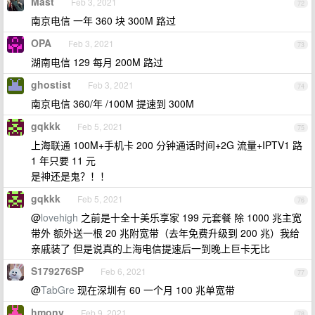
Mast
Feb 3, 2021
72
南京电信 一年 360 块 300M 路过
OPA
Feb 3, 2021
73
湖南电信 129 每月 200M 路过
ghostist
Feb 3, 2021
74
南京电信 360/年 /100M 提速到 300M
gqkkk
Feb 5, 2021
75
上海联通 100M+手机卡 200 分钟通话时间+2G 流量+IPTV1 路
1 年只要 11 元
是神还是鬼？！！
gqkkk
Feb 5, 2021
76
@
lovehigh
之前是十全十美乐享家 199 元套餐 除 1000 兆主宽
带外 额外送一根 20 兆附宽带（去年免费升级到 200 兆）我给
亲戚装了 但是说真的上海电信提速后一到晚上巨卡无比
S179276SP
Feb 6, 2021
77
@
TabGre
现在深圳有 60 一个月 100 兆单宽带
hmony
Feb 9, 2021
78