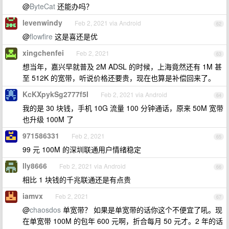
@
ByteCat
还能办吗？
levenwindy
Feb 2, 2021 via Android
62
@
flowfire
这是喜还是优
xingchenfei
Feb 2, 2021
63
想当年，嘉兴早就普及 2M ADSL 的时候，上海竟然还有 1M 甚
至 512K 的宽带，听说价格还要贵，现在也算是补偿回来了。
KcKXpykSg2777f5I
Feb 2, 2021 via Android
64
我的是 30 块钱，手机 10G 流量 100 分钟通话，原来 50M 宽带
也升级 100M 了
971586331
Feb 2, 2021
65
99 元 100M 的深圳联通用户情绪稳定
lly8666
Feb 2, 2021 via Android
66
相比 1 块钱的千兆联通还是有点贵
iamvx
Feb 2, 2021
67
@
chaosdos
单宽带？ 如果是单宽带的话你这个不便宜了吼。现
在单宽带 100M 的包年 600 元啊，折合每月 50 元才。2 年的话