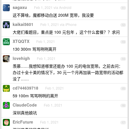
sagaxu
Feb 1, 2021 via Android
11
这不算啥，魔都移动白送 200M 宽带，我没要
kaikai5601
Feb 1, 2021 via iPhone
12
大佬们看题目，重点是 100 元包年 ，这个什么套餐？？求问
XTQQTX
Feb 1, 2021
13
130 300m 骂骂咧咧离开
lovehigh
Feb 1, 2021
14
羡慕……我想知道哪里还能办 100 元的电信宽带。之前去问：
办过十全十美的情况下，30 元一个月再加装一路宽带的活动都
没了……
cd744639718
Feb 1, 2021
15
59 100m 骂骂咧咧的离开
ClaudeCode
Feb 1, 2021
16
深圳真他娘坑
EricFuture
Feb 1, 2021
17