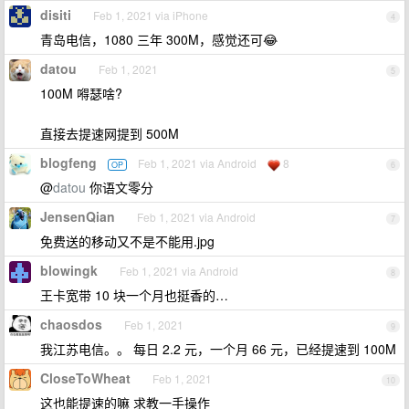
disiti
Feb 1, 2021 via iPhone
4
青岛电信，1080 三年 300M，感觉还可😂
datou
Feb 1, 2021
5
100M 嘚瑟啥?
直接去提速网提到 500M
blogfeng
Feb 1, 2021 via Android
8
OP
6
@
datou
你语文零分
JensenQian
Feb 1, 2021 via Android
7
免费送的移动又不是不能用.jpg
blowingk
Feb 1, 2021 via Android
8
王卡宽带 10 块一个月也挺香的…
chaosdos
Feb 1, 2021
9
我江苏电信。。 每日 2.2 元，一个月 66 元，已经提速到 100M
CloseToWheat
Feb 1, 2021
10
这也能提速的嘛 求教一手操作