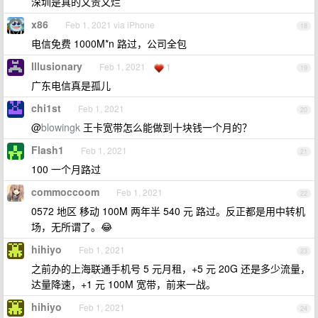
深圳是真的又贵又烂
x86
Feb 1, 2021 via iPhone
18
电信免费 1000M*n 路过，公司全包
Illusionary
Feb 1, 2021
1
19
广东电信真是孤儿
chi1st
Feb 1, 2021
20
@
blowingk
王卡宽带怎么能做到十块钱一个月的？
Flash1
Feb 1, 2021
21
100 一个月路过
commoccoom
Feb 1, 2021
22
0572 地区 移动 100M 两年半 540 元 路过。反正都是用中转机
场，无所谓了。😂
hihiyo
Feb 1, 2021
23
之前办的上海联通手机号 5 元月租，+5 元 20G 还是多少流量，
达量降速，+1 元 100M 宽带，前来一战。
hihiyo
Feb 1, 2021
24