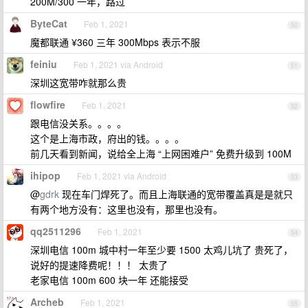
200M/300 一年，路过
ByteCat
Feb 1, 2021
50
魔都联通 ¥360 三年 300Mbps 表示不服
feiniu
Feb 1, 2021 via Android
51
深圳这宽带咋就那么贵
flowfire
Feb 1, 2021
52
跟电信没关系。。。。
这个是上海市政，府出的钱。。。。
前几天看到新闻，说给全上海 “上网困难户” 免费升级到 100M
ihipop
Feb 1, 2021 via Android
53
@
gdrk
现在车门焊死了。而且上海联通的宽带覆盖真是是就只
有两个地方没有：这里也没有，那里也没有。
qq2511296
Feb 1, 2021
54
深圳电信 100m 城中村一年至少要 1500 太鸡儿坑了 贵死了，
说好的提速降费呢！！！ 太贵了
老家电信 100m 600 块一年 还能接受
Archeb
Feb 1, 2021
55