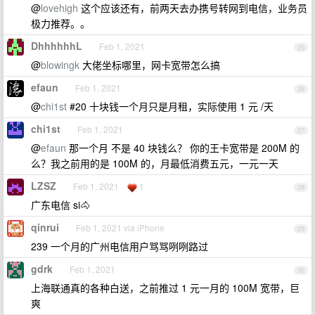
@
lovehigh
这个应该还有，前两天去办携号转网到电信，业务员
极力推荐。。
DhhhhhhL
Feb 1, 2021
25
@
blowingk
大佬坐标哪里，网卡宽带怎么搞
efaun
Feb 1, 2021
26
@
chi1st
#20 十块钱一个月只是月租，实际使用 1 元 /天
chi1st
Feb 1, 2021
27
@
efaun
那一个月 不是 40 块钱么？ 你的王卡宽带是 200M 的
么？我之前用的是 100M 的，月最低消费五元，一元一天
LZSZ
Feb 1, 2021
1
28
广东电信 si🐴
qinrui
Feb 1, 2021 via iPhone
29
239 一个月的广州电信用户骂骂咧咧路过
gdrk
Feb 1, 2021
30
上海联通真的各种白送，之前推过 1 元一月的 100M 宽带，巨
爽