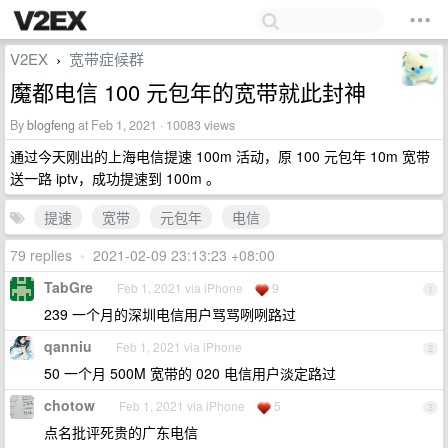
V2EX
宽带症候群
›
魔都电信 100 元包年的宽带就此封神
By
blogfeng
at Feb 1, 2021 · 10083 views
通过今天刚出的上海电信提速 100m 活动，原 100 元包年 10m 宽带
送一路 iptv，成功提速到 100m 。
提速
宽带
元包年
电信
79 replies
•
2021-02-09 23:13:23 +08:00
TabGre
Feb 1, 2021 via iPhone
9
1
239 一个月的深圳电信用户骂骂咧咧路过
qanniu
Feb 1, 2021 via iPhone
2
50 一个月 500M 宽带的 020 电信用户淡定路过
chotow
Feb 1, 2021 via iPhone
5
3
点名批评死贵的广东电信