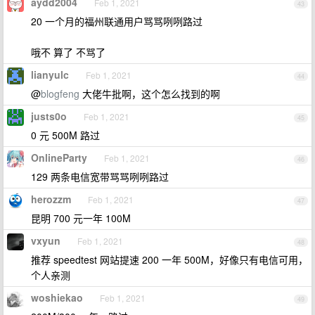
aydd2004
Feb 1, 2021
43
20 一个月的福州联通用户骂骂咧咧路过
哦不 算了 不骂了
lianyulc
Feb 1, 2021
44
@
blogfeng
大佬牛批啊，这个怎么找到的啊
justs0o
Feb 1, 2021
45
0 元 500M 路过
OnlineParty
Feb 1, 2021
46
129 两条电信宽带骂骂咧咧路过
herozzm
Feb 1, 2021
47
昆明 700 元一年 100M
vxyun
Feb 1, 2021
48
推荐 speedtest 网站提速 200 一年 500M，好像只有电信可用，
个人亲测
woshiekao
Feb 1, 2021
49