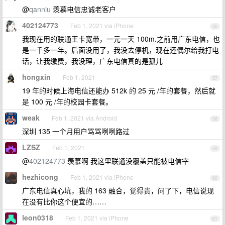
@
qanniu
羡慕电信忠诚老客户
402124773
Feb 1, 2021 via iPhone
56
我现在用的联通王卡宽带，一元一天 100m.之前用广东电信，也
是一千多一年。后面没用了，我没去停机，现在还偶尔给我打电
话，让我缴费，我没理，广东电信真的是孤儿
hongxin
Feb 1, 2021
57
19 年的时候上海电信还能办 512k 的 25 元 /年的套餐，然后就
是 100 元 /年的校园卡套餐。
weak
Feb 1, 2021 via Android
58
深圳 135 一个月用户骂骂咧咧路过
LZSZ
Feb 1, 2021
59
@
402124773
羡慕啊 我这里联通没覆盖只能被电信宰
hezhicong
Feb 1, 2021 via iPhone
60
广东电信真心坑，我的 163 融合，觉得贵，问了下，电信说现
在没有比你这个便宜的……
leon0318
Feb 1, 2021 via iPhone
61