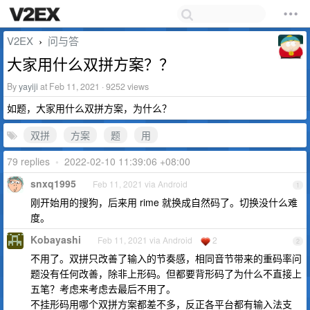
V2EX
问与答
›
大家用什么双拼方案？？
By
yayiji
at Feb 11, 2021 · 9252 views
如题，大家用什么双拼方案，为什么？
双拼
方案
题
用
79 replies
•
2022-02-10 11:39:06 +08:00
snxq1995
Feb 11, 2021 via Android
1
刚开始用的搜狗，后来用 rime 就换成自然码了。切换没什么难
度。
Kobayashi
Feb 11, 2021 via Android
2
2
不用了。双拼只改善了输入的节奏感，相同音节带来的重码率问
题没有任何改善，除非上形码。但都要背形码了为什么不直接上
五笔？考虑来考虑去最后不用了。
不挂形码用哪个双拼方案都差不多，反正各平台都有输入法支