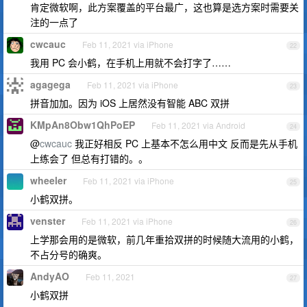
肯定微软啊，此方案覆盖的平台最广，这也算是选方案时需要关
注的一点了
cwcauc
Feb 11, 2021 via iPhone
22
我用 PC 会小鹤，在手机上用就不会打字了……
agagega
Feb 11, 2021 via iPhone
23
拼音加加。因为 iOS 上居然没有智能 ABC 双拼
KMpAn8Obw1QhPoEP
Feb 11, 2021 via Android
24
@
cwcauc
我正好相反 PC 上基本不怎么用中文 反而是先从手机
上练会了 但总有打错的。。
wheeler
Feb 11, 2021 via iPhone
25
小鹤双拼。
venster
Feb 11, 2021 via iPhone
26
上学那会用的是微软，前几年重拾双拼的时候随大流用的小鹤，
不占分号的确爽。
AndyAO
Feb 11, 2021
27
小鹤双拼