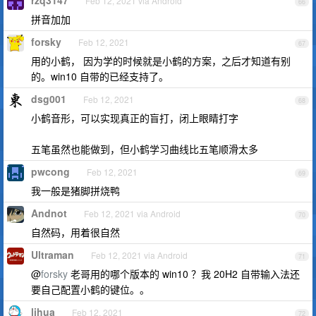
rzq3147
Feb 12, 2021 via Android
66
拼音加加
forsky
Feb 12, 2021
67
用的小鹤， 因为学的时候就是小鹤的方案，之后才知道有别
的。win10 自带的已经支持了。
dsg001
Feb 12, 2021
68
小鹤音形，可以实现真正的盲打，闭上眼睛打字
五笔虽然也能做到，但小鹤学习曲线比五笔顺滑太多
pwcong
Feb 12, 2021
69
我一般是猪脚拼烧鸭
Andnot
Feb 12, 2021 via Android
70
自然码，用着很自然
Ultraman
Feb 12, 2021 via Android
71
@
forsky
老哥用的哪个版本的 win10 ？我 20H2 自带输入法还
要自己配置小鹤的键位。。
lihua
Feb 12, 2021
72