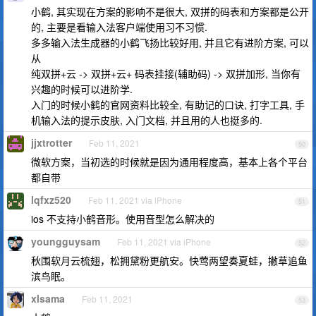
小鹤, 其实现在方案的影响不是很大, 双拼的码表和方案都是公开
的, 主要是看输入法客户端使用习不习惯.
多多输入法生成器的小鹤飞扬比较好用, 并且它有进阶方案, 可以
从
纯双拼+云 -> 双拼+云+ 码表挂接(辅助码) -> 双拼加形, 当你有
兴趣的时候可以进阶学.
入门的时候小鹤的官网资料比较全, 有助记的口诀, 打字工具, 手
机输入法的提示皮肤, 入门文档, 并且用的人也挺多的.
jjxtrotter
Feb 11, 2021
50
微软方案，当初选的时候就是因为通用程度高，基本上各个平台
都自带
lqfxz520
Feb 11, 2021 via iPhone
51
ios 不支持小鹤音形。使用音型怎么解决的
youngguysam
Feb 11, 2021 via iPhone
52
秋围软月云梳翅，松拥黛粉更航安。快莺两望奏夏蛙，撇草追鱼
滨鸟眠。
xlsama
Feb 11, 2021
53