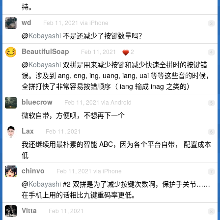
持。
wd
Feb 11, 2021 via iPhone
3
@
Kobayashi
不是还减少了按键数量吗？
BeautifulSoap
Feb 11, 2021
2
4
@
Kobayashi
双拼是用来减少按键和减少快速全拼时的按键错
误。涉及到 ang, eng, ing, uang, iang, uai 等等这些音的时候，
全拼打快了非常容易按错顺序（ iang 输成 inag 之类的）
bluecrow
Feb 11, 2021 via Android
5
微软自带，方便呗，不想再下一个
Lax
Feb 11, 2021
6
我还继续用最朴素的智能 ABC，因为各个平台自带， 配置成本
低
chinvo
Feb 11, 2021 via iPhone
7
@
Kobayashi
#2 双拼是为了减少按键次数啊，保护手关节……
在手机上用的话相比九键重码率更低。
Vitta
Feb 11, 2021
8