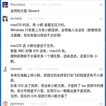
Pactzhao
Feb 11, 2021 via iPhone
46
自然码方案 Gboard
wclebb
Feb 11, 2021
47
macOS 的话，用 小鹤 是最无压力的。
Windows 只有第三方有小鹤双拼，自带输入法没有（即使修改
注册器，但也有部分体验不太好用）
macOS 选 小鹤也是迫于无奈。
智能 ABC 好像 iOS 没有，macOS 有。
搜狗和微软不太喜欢多一个键在那，选来选去，还是只有 小
鹤。
lekai63
Feb 11, 2021 via iPhone
48
本来在电脑上用小鹤，但想达到全拼盲打如飞的程度还有不小差
距。
后来 iOS 出了双拼，但没有小鹤方案，于是转了 ios 双拼中的搜
狗。有分号倒是不介意，反而可以一眼看出是不是双拼。
当然，现在的 iOS 双拼已带小鹤方案了
jqtmviyu
Feb 11, 2021
49