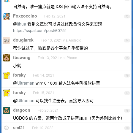
自然码，唯一痛点就是 iOS 自带输入法不支持自然码。
Foxxoccino
Feb 12, 2021
73
@
lihua
看到文章说可以通过修改备份文件来实现
https://sspai.com/post/60751
douglarek
Feb 13, 2021 via Android
74
帮你试过了，微软是各个平台几乎都带的
tbswang
Feb 13, 2021 via iPhone
75
小鹤
forsky
Feb 14, 2021
76
@
Ultraman
win10 1809 输入法名字叫微软拼音
forsky
Feb 15, 2021
77
@
Ultraman
可以找个注册表，直接导入即可
dragoon
Feb 20, 2021
78
UCDOS 的方案，近两年改成了拼音加加（因为差别比较小）。
sml21
Feb 10, 2022
79