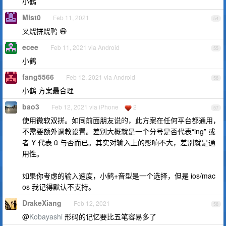
小鹤
Mist0
Feb 11, 2021
54
叉烧拼烧鸭 😄
ecee
Feb 11, 2021 via Android
55
小鹤
fang5566
Feb 12, 2021 via Android
56
小鹤 方案最合理
bao3
Feb 12, 2021 via iPhone
2
57
使用微软双拼。如同前面朋友说的，此方案在任何平台都通用，
不需要额外调教设置。差别大概就是一个分号是否代表“ing” 或
者 Y 代表 ü 与否而已。其实对输入上的影响不大，差别就是通
用性。
如果你考虑的输入速度，小鹤+音型是一个选择，但是 ios/mac
os 我记得默认不支持。
DrakeXiang
Feb 12, 2021
58
@
Kobayashi
形码的记忆要比五笔容易多了