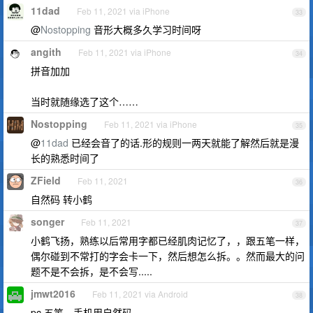
11dad
Feb 11, 2021 via iPhone
33
@
Nostopping
音形大概多久学习时间呀
angith
Feb 11, 2021 via iPhone
34
拼音加加
当时就随缘选了这个……
Nostopping
Feb 11, 2021 via iPhone
35
@
11dad
已经会音了的话.形的规则一两天就能了解然后就是漫
长的熟悉时间了
ZField
Feb 11, 2021
36
自然码 转小鹤
songer
Feb 11, 2021
37
小鹤飞扬，熟练以后常用字都已经肌肉记忆了，，跟五笔一样，
偶尔碰到不常打的字会卡一下，然后想怎么拆。。然而最大的问
题不是不会拆，是不会写.....
jmwt2016
Feb 11, 2021 via Android
38
pc 五笔，手机用自然码