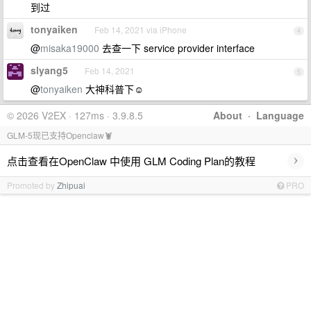
到过
tonyaiken
Feb 14, 2021 via iPhone
4
@
misaka19000
去查一下 service provider interface
slyang5
Feb 14, 2021
5
@
tonyaiken
大神科普下☺️
© 2026 V2EX · 127ms · 3.9.8.5
About
·
Language
GLM-5现已支持Openclaw🦞
›
点击查看在OpenClaw 中使用 GLM Coding Plan的教程
Promoted by
Zhipuai
PRO