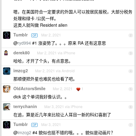
嗯，在美国符合一定要求的外国人可以按居民报税，大部分税务
处理和绿卡 /公民一样。
这类人就叫做 Resident alien
Tumblr
Mar 2, 2021
OP
2
@
ryd994
#1 涨姿势了。。。原来 RA 还有这意思
derek80
Mar 2, 2021 via iPhone
3
哈哈，才开了个头，有点意思。
imzcg2
Mar 2, 2021 via Android
4
那顺便把外星也难民也给看了吧。
OldActorsSmile
Mar 2, 2021
1
5
dick 这个单词我好像认识。。
terrychanin
Mar 3, 2021 via iPhone
6
在追，算是近几年来比较让人耳目一新的科幻喜剧了
Tumblr
Mar 3, 2021
OP
7
@
imzcg2
#4 貌似也挺不错的哦。。。貌似是动画片？