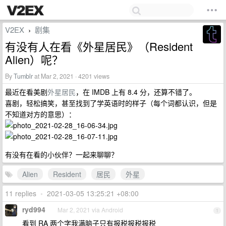
V2EX
剧集
›
有没有人在看《外星居民》（Resident
Alien）呢？
By
Tumblr
at Mar 2, 2021 · 4201 views
最近在看美剧
外星居民
，在 IMDB 上有 8.4 分，还算不错了。
喜剧，轻松搞笑，甚至找到了学英语时的样子（每个词都认识，但是
不知道对方的意思）：
有没有在看的小伙伴？一起来聊聊？
Alien
Resident
居民
外星
11 replies
•
2021-03-05 13:25:21 +08:00
ryd994
Mar 2, 2021 via Android
1
看到 RA 两个字我满脑子只有报税报税报税