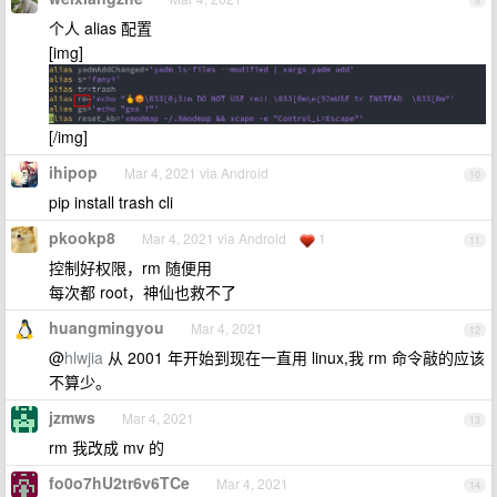
9
个人 alias 配置
[img]
[/img]
ihipop
Mar 4, 2021 via Android
10
pip install trash cli
pkookp8
Mar 4, 2021 via Android
1
11
控制好权限，rm 随便用
每次都 root，神仙也救不了
huangmingyou
Mar 4, 2021
12
@
hlwjia
从 2001 年开始到现在一直用 linux,我 rm 命令敲的应该
不算少。
jzmws
Mar 4, 2021
13
rm 我改成 mv 的
fo0o7hU2tr6v6TCe
Mar 4, 2021
14