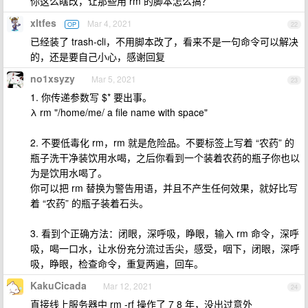
你这么瞎改，让那些用 rm 的脚本怎么搞？
xltfes
Mar 4, 2021
OP
22
已经装了 trash-cli，不用脚本改了，看来不是一句命令可以解决
的，还是要自己小心，感谢回复
no1xsyzy
Mar 5, 2021
23
1. 你传递参数写 $* 要出事。
λ rm "/home/me/ a file name with space"
2. 不要低毒化 rm，rm 就是危险品。不要标签上写着 “农药” 的
瓶子洗干净装饮用水喝，之后你看到一个装着农药的瓶子你也以
为是饮用水喝了。
你可以把 rm 替换为警告用语，并且不产生任何效果，就好比写
着 “农药” 的瓶子装着石头。
3. 看到个正确方法：闭眼，深呼吸，睁眼，输入 rm 命令，深呼
吸，喝一口水，让水份充分流过舌尖，感受，咽下，闭眼，深呼
吸，睁眼，检查命令，重复两遍，回车。
KakuCicada
Mar 12, 2021
24
直接线上服务器中 rm -rf 操作了 7 8 年，没出过意外