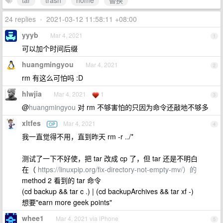
tar
trash
home
替换
24 replies
•
2021-03-12 11:58:11 +08:00
yyyb
Mar 4, 2021
1
可以加个时间后缀
huangmingyou
Mar 4, 2021
2
rm 有这么可怕吗 :D
hlwjia
Mar 4, 2021
1
3
@
huangmingyou
对 rm 不够害怕的只因为命令还敲地不够多
xltfes
Mar 4, 2021
OP
4
我一直觉得不用，直到昨天 rm -r ../*
测试了一下不好使，把 tar 改成 cp 了，但 tar 还是不明白
在（
https://linuxpip.org/fix-directory-not-empty-mv/）的
method 2 看到的 tar 命令
(cd backup && tar c .) | (cd backupArchives && tar xf -)
想要"earn more geek points"
whee1
Mar 4, 2021 via iPhone
5