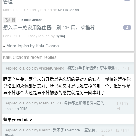
管理
Mar 27, 2019 • Lastly replied by
KakuCicada
路由器
•
KakuCicada
想入手一款家用路由器，刷 OP 用。求推荐
4
Feb 8, 2019 • Lastly replied by
flynaj
More topics by KakuCicada
»
KakuCicada's recent replies
Replied to a topic by vincentCheong
初恋分手多年但仍在梦中牵连
1 月 14 日
›
距离产生美，两个人分开后最先忘记的是对方的缺点。慢慢的留在你
记忆里的永远都是美好，所以初恋才是很难忘掉的那一个，但是你是
忘不掉那个人还是忘不掉初恋的感觉就是另一回事儿了
Replied to a topic by rosebush373
各位都是如何备份自己的
1 月 13
›
日
obsidian 的呢
坚果云 webdav
Replied to a topic by usenix
受不了 Evernote 一直涨价，
2025 年 12 月 17
›
日
求替代