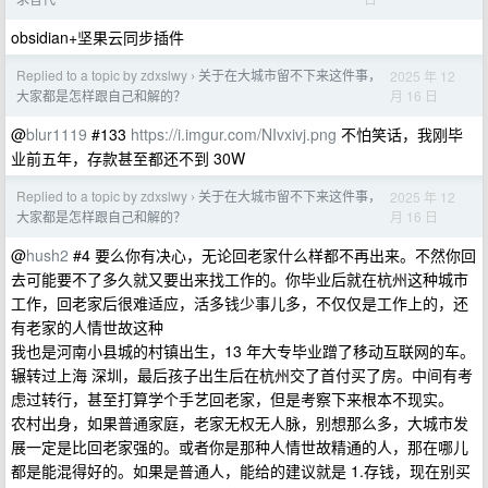
obsidian+坚果云同步插件
Replied to a topic by zdxslwy
关于在大城市留不下来这件事，
2025 年 12
›
月 16 日
大家都是怎样跟自己和解的？
@
blur1119
#133
https://i.imgur.com/NIvxivj.png
不怕笑话，我刚毕
业前五年，存款甚至都还不到 30W
Replied to a topic by zdxslwy
关于在大城市留不下来这件事，
2025 年 12
›
月 16 日
大家都是怎样跟自己和解的？
@
hush2
#4 要么你有决心，无论回老家什么样都不再出来。不然你回
去可能要不了多久就又要出来找工作的。你毕业后就在杭州这种城市
工作，回老家后很难适应，活多钱少事儿多，不仅仅是工作上的，还
有老家的人情世故这种
我也是河南小县城的村镇出生，13 年大专毕业蹭了移动互联网的车。
辗转过上海 深圳，最后孩子出生后在杭州交了首付买了房。中间有考
虑过转行，甚至打算学个手艺回老家，但是考察下来根本不现实。
农村出身，如果普通家庭，老家无权无人脉，别想那么多，大城市发
展一定是比回老家强的。或者你是那种人情世故精通的人，那在哪儿
都是能混得好的。如果是普通人，能给的建议就是 1.存钱，现在别买