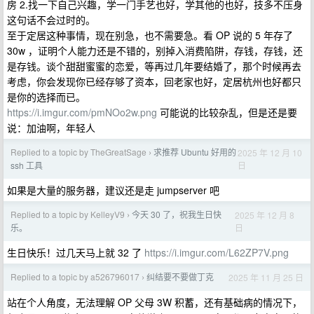
房 2.找一下自己兴趣，学一门手艺也好，学其他的也好，技多不压身
这句话不会过时的。
至于定居这种事情，现在别急，也不需要急。看 OP 说的 5 年存了
30w ，证明个人能力还是不错的，别掉入消费陷阱，存钱，存钱，还
是存钱。谈个甜甜蜜蜜的恋爱，等再过几年要结婚了，那个时候再去
考虑，你会发现你已经存够了资本，回老家也好，定居杭州也好都只
是你的选择而已。
https://i.imgur.com/pmNOo2w.png
可能说的比较杂乱，但是还是要
说：加油啊，年轻人
Replied to a topic by TheGreatSage
求推荐 Ubuntu 好用的
2025 年 12 月 10
›
日
ssh 工具
如果是大量的服务器，建议还是走 jumpserver 吧
Replied to a topic by KelleyV9
今天 30 了，祝我生日快
2025 年 12 月 8
›
日
乐。
生日快乐！过几天马上就 32 了
https://i.imgur.com/L62ZP7V.png
Replied to a topic by a526796017
纠结要不要做丁克
2025 年 11 月 25 日
›
站在个人角度，无法理解 OP 父母 3W 积蓄，还有基础病的情况下，