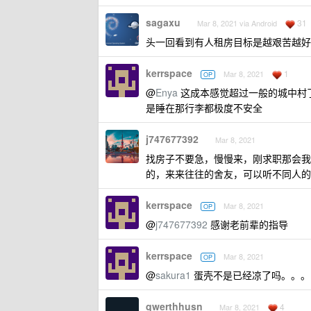
sagaxu
31
Mar 8, 2021 via Android
头一回看到有人租房目标是越艰苦越好
kerrspace
1
Mar 8, 2021
OP
@
Enya
这成本感觉超过一般的城中村
是睡在那行李都极度不安全
j747677392
Mar 8, 2021
找房子不要急，慢慢来，刚求职那会我
的，来来往往的舍友，可以听不同人的
kerrspace
Mar 8, 2021
OP
@
j747677392
感谢老前辈的指导
kerrspace
Mar 8, 2021
OP
@
sakura1
蛋壳不是已经凉了吗。。。
qwerthhusn
4
Mar 8, 2021