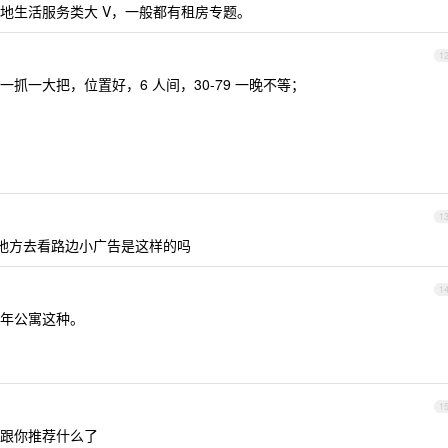
地生活服务类大 V，一般都有租房专题。
1
抓一大把，位置好，6 人间，30-79 一晚不等；
1
地方去看路边小广告是这样的吗
1
年公寓这种。
1
跟你推荐什么了