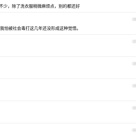
不少，除了洗衣服稍微麻烦点，别的都还好
2
我怕被社会毒打这几年还没形成这种觉悟。
2
2
2
3
3