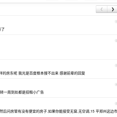
❮
❯
行了
样的房东呢 我光是百度根本搜不出来 感谢前辈的回复
转一周到处都是招租小广告
然后问房管有没有便宜的房子.如果你能接受无窗,无空调,15 平郑州这边