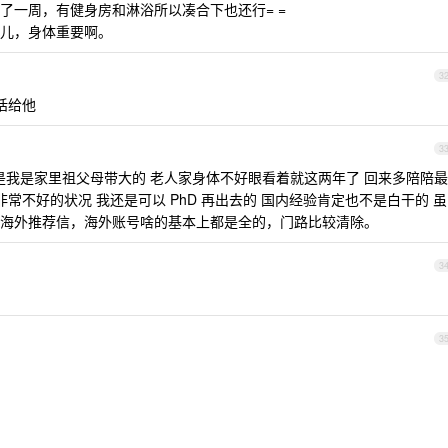
了一周，有健身房和淋浴所以凑合下也还行= =
儿，身体重要啊。
3
话给他
3
是我是家里祖父母带大的 老人家身体不好眼看着就这两年了 回来多陪陪最
常不好的状况 我还是可以 PhD 再出去的 国内经验肯定也不是白干的 虽
海外推荐信，海外账号啥的基本上都是全的，门路比较清除。
3
3