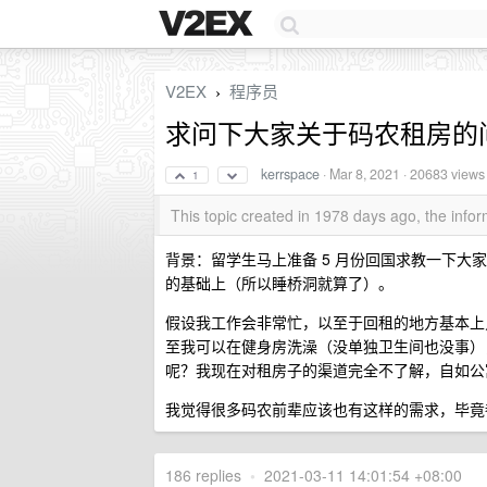
V2EX
程序员
›
求问下大家关于码农租房的
kerrspace
·
Mar 8, 2021
· 20683 views
1
This topic created in 1978 days ago, the inf
背景：留学生马上准备 5 月份回国求教一下大
的基础上（所以睡桥洞就算了）。
假设我工作会非常忙，以至于回租的地方基本上
至我可以在健身房洗澡（没单独卫生间也没事）
呢？我现在对租房子的渠道完全不了解，自如公
我觉得很多码农前辈应该也有这样的需求，毕竟都
186 replies
•
2021-03-11 14:01:54 +08:00