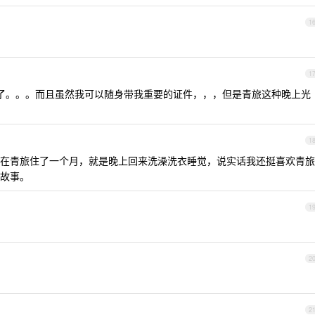
1
1
了。。。而且虽然我可以随身带我重要的证件，，，但是青旅这种晚上光
1
在青旅住了一个月，就是晚上回来洗澡洗衣睡觉，说实话我还挺喜欢青旅
故事。
1
2
2