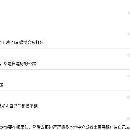
工贼了吗 感觉会被打死
哈，都是自建房的公寓
房
1
我光凭自己门都摸不到
1
定你要在哪里住，然后去那边逛逛很多本地中介或者土著寻租广告自己去