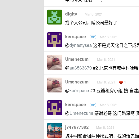
digitv
Mar 8, 2021
找个大公司，睡公司最好了
kerrspace
Mar 8, 2021
OP
@
dynastysea
这不是光天化日之下成为
Umenezumi
Mar 8, 2021
@
aa6563679
#2 北京也有城中村哈
Umenezumi
1
Mar 8, 2021
@
kerrspace
#3 豆瓣租房小组 搜 自建
kerrspace
Mar 8, 2021
OP
@
Umenezumi
感谢老哥 这门路深啊 
j747677392
Mar 8, 2021
城中村和合租两种模式吧，找的话先确