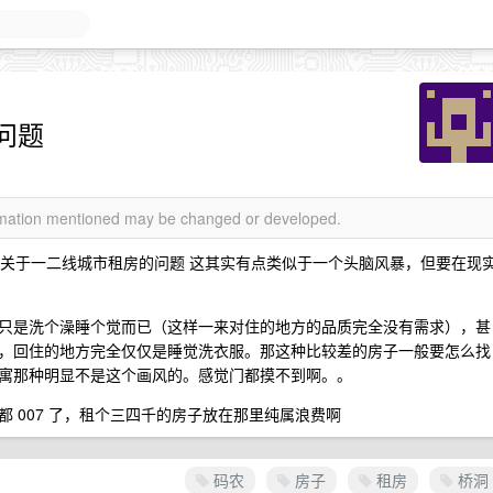
问题
ormation mentioned may be changed or developed.
家关于一二线城市租房的问题 这其实有点类似于一个头脑风暴，但要在现
只是洗个澡睡个觉而已（这样一来对住的地方的品质完全没有需求），甚
，回住的地方完全仅仅是睡觉洗衣服。那这种比较差的房子一般要怎么找
寓那种明显不是这个画风的。感觉门都摸不到啊。。
 007 了，租个三四千的房子放在那里纯属浪费啊
码农
房子
租房
桥洞