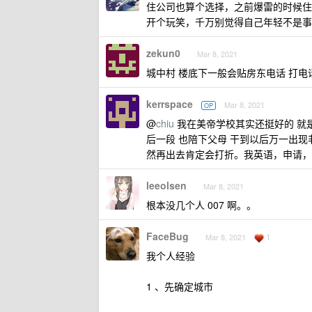
住公司也算个选择，之前爆雷的时候住
开个玩笑，千万别觉得自己年轻不是事
zekun0
Mar 8, 2021
城中村 楼底下一般会贴房东电话 打电
kerrspace
Mar 8, 2021
OP
@
chiu
我在美帝学校其实还挺好的 就
后一段 也陪下父母 干到以后万一出现非
然再出去肯定会打折。我英语，申请，
leeolsen
Mar 8, 2021
根本没几个人 007 啊。。
FaceBug
1
Mar 8, 2021
我个人经验
1 、先确定城市