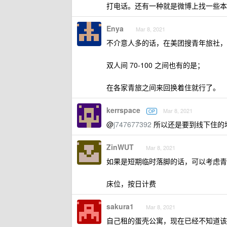
打电话。还有一种就是微博上找一些本
Enya
Mar 8, 2021
不介意人多的话，在美团搜青年旅社，一
双人间 70-100 之间也有的是；
在各家青旅之间来回换着住就行了。
kerrspace
Mar 8, 2021
OP
@
j747677392
所以还是要到线下住的
ZinWUT
Mar 8, 2021
如果是短期临时落脚的话，可以考虑青
床位，按日计费
sakura1
Mar 8, 2021
自己租的蛋壳公寓，现在已经不知道该